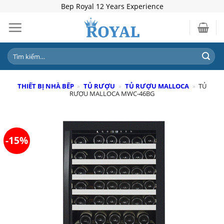
Skip
Bep Royal 12 Years Experience
to
content
Tìm
kiếm:
THIẾT BỊ NHÀ BẾP
»
TỦ RƯỢU
»
TỦ RƯỢU MALLOCA
»
TỦ
RƯỢU MALLOCA MWC-46BG
-15%