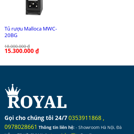
Tủ rượu Malloca MWC-
20BG
18.000.000
₫
Giá
15.300.000
₫
Giá
gốc
hiện
là:
tại
18.000.000 ₫.
là:
15.300.000 ₫.
Gọi cho chúng tôi 24/7
0353911868
,
0978028661
Thông tin liên hệ:
- Showroom Hà Nội, Đà