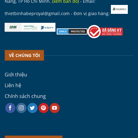
Nẵng, TP Hồ Chí Minh.
(
xem bản đồ
)
- Email:
thietbinhabeproyal@gmail.com
- Đơn vị giao hàng:
VỀ CHÚNG TÔI
Giới thiệu
Liên hệ
Chính sách chung