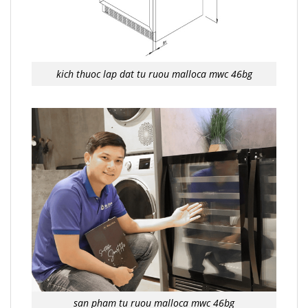
kich thuoc lap dat tu ruou malloca mwc 46bg
san pham tu ruou malloca mwc 46bg