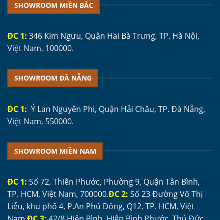
SHOWROOM MIỀN BẮC
ĐC 1:
346 Kim Ngưu, Quận Hai Bà Trưng, TP. Hà Nội,
Việt Nam, 100000.
SHOWROOM ĐÀ NẴNG
ĐC 1:
Ỷ Lan Nguyên Phi, Quận Hải Châu, TP. Đà Nẵng,
Việt Nam, 550000.
SHOWROOM MIỀN NAM
ĐC 1:
Số 72, Thiên Phước, Phường 9, Quận Tân Bình,
TP. HCM, Việt Nam, 700000.
ĐC 2:
Số 23 Đường Võ Thị
Liễu, khu phố 4, P.An Phú Đông, Q12, TP. HCM, Việt
Nam.
ĐC 3:
42/8 Hiệp Bình, Hiệp Bình Phước, Thủ Đức,