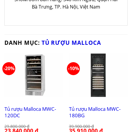
Bà Trưng, TP. Hà Nội, Việt Nam
DANH MỤC:
TỦ RƯỢU MALLOCA
-20%
-10%
Tủ rượu Malloca MWC-
Tủ rượu Malloca MWC-
120DC
180BG
29.800.000
₫
39.900.000
₫
Giá
23.840.000
₫
Giá
Giá
35.910.000
₫
Giá