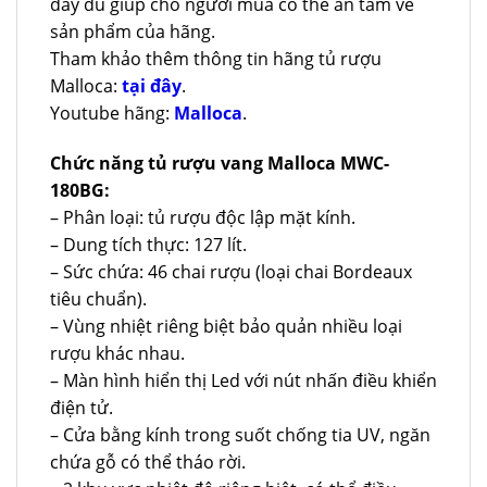
đầy đủ giúp cho người mua có thể an tâm về
sản phẩm của hãng.
Tham khảo thêm thông tin hãng tủ rượu
Malloca:
tại đây
.
Youtube hãng:
Malloca
.
Chức năng tủ rượu vang Malloca MWC-
180BG:
– Phân loại: tủ rượu độc lập mặt kính.
– Dung tích thực: 127 lít.
– Sức chứa: 46 chai rượu (loại chai Bordeaux
tiêu chuẩn).
– Vùng nhiệt riêng biệt bảo quản nhiều loại
rượu khác nhau.
– Màn hình hiển thị Led với nút nhấn điều khiển
điện tử.
– Cửa bằng kính trong suốt chống tia UV, ngăn
chứa gỗ có thể tháo rời.