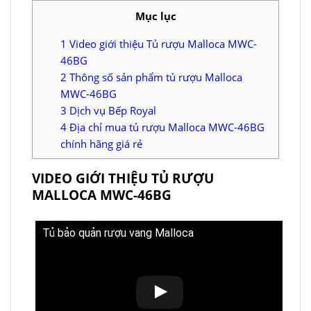
Mục lục
1
Video giới thiệu Tủ rượu Malloca MWC-
46BG
2
Thông số sản phẩm tủ rượu Malloca
MWC-46BG
3
Dịch vụ Bếp Royal
4
Địa chỉ mua tủ rượu Malloca MWC-46BG
chính hãng giá rẻ
VIDEO GIỚI THIỆU TỦ RƯỢU
MALLOCA MWC-46BG
Tủ bảo quản rượu vang Malloca