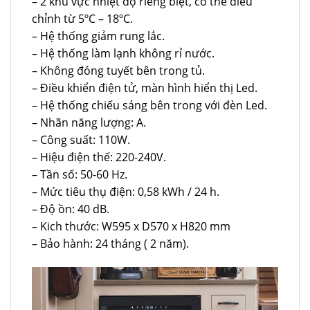
– 2 khu vực nhiệt độ riêng biệt, có thể điều
chỉnh từ 5ºC – 18ºC.
– Hệ thống giảm rung lắc.
– Hệ thống làm lạnh không rỉ nước.
– Không đóng tuyết bên trong tủ.
– Điều khiển điện tử, màn hình hiển thị Led.
– Hệ thống chiếu sáng bên trong với đèn Led.
– Nhãn năng lượng: A.
– Công suất: 110W.
– Hiệu điện thế: 220-240V.
– Tần số: 50-60 Hz.
– Mức tiêu thụ điện: 0,58 kWh / 24 h.
– Độ ồn: 40 dB.
– Kich thước: W595 x D570 x H820 mm
– Bảo hành: 24 tháng ( 2 năm).