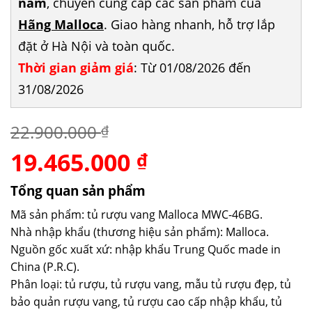
năm
, chuyên cung cấp các sản phẩm của
Hãng Malloca
. Giao hàng nhanh, hỗ trợ lắp
đặt ở Hà Nội và toàn quốc.
Thời gian giảm giá
: Từ 01/08/2026 đến
31/08/2026
22.900.000
₫
19.465.000
Giá
Giá
₫
gốc
hiện
là:
tại
Tổng quan sản phẩm
22.900.000 ₫.
là:
Mã sản phẩm: tủ rượu vang Malloca MWC-46BG.
19.465.000 ₫.
Nhà nhập khẩu (thương hiệu sản phẩm): Malloca.
Nguồn gốc xuất xứ: nhập khẩu Trung Quốc made in
China (P.R.C).
Phân loại: tủ rượu, tủ rượu vang, mẫu tủ rượu đẹp, tủ
bảo quản rượu vang, tủ rượu cao cấp nhập khẩu, tủ