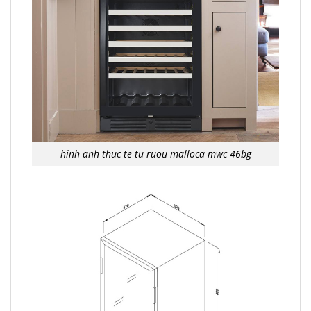
hinh anh thuc te tu ruou malloca mwc 46bg