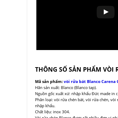
THÔNG SỐ SẢN PHẨM VÒI 
Mã sản phẩm:
vòi rửa bát Blanco Carena
Hãn sản xuất: Blanco (Blanco tap).
Nguồn gốc xuất xứ: nhập khẩu Đức made in c
Phân loại: vòi rửa chén bát, vòi rửa chén, vò
nhập khẩu.
Chất liệu: inox 304.
Vòi rửa chén Blanco được rất nhiều đơn vị nh