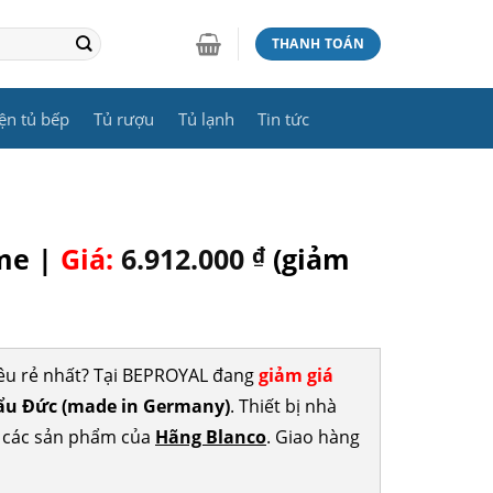
THANH TOÁN
ện tủ bếp
Tủ rượu
Tủ lạnh
Tin tức
ome |
Giá:
6.912.000
₫
(giảm
êu rẻ nhất? Tại BEPROYAL đang
giảm giá
u Đức (made in Germany)
. Thiết bị nhà
p các sản phẩm của
Hãng Blanco
. Giao hàng