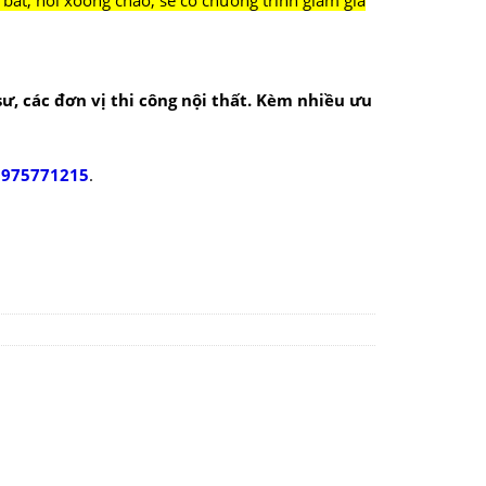
bát, nồi xoong chảo, sẽ có chương trình giảm giá
 sư, các đơn vị thi công nội thất. Kèm nhiều ưu
0975771215
.