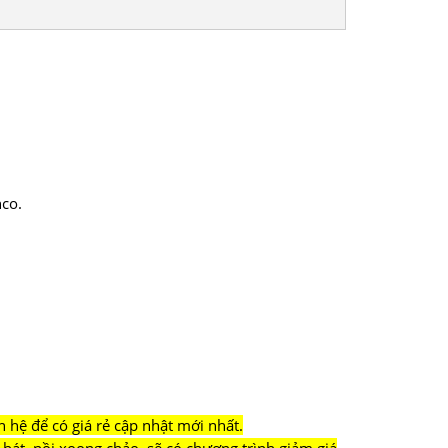
co.
n hệ để có giá rẻ cập nhật mới nhất.