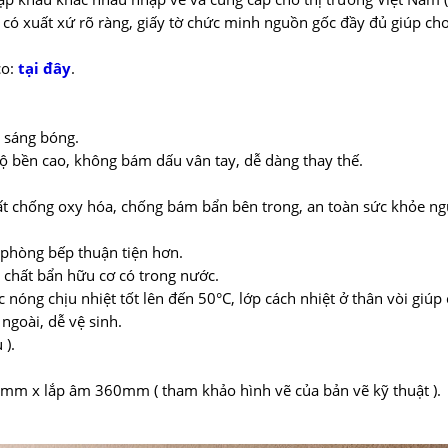
 có xuất xứ rõ ràng, giấy tờ chức minh nguồn gốc đầy đủ giúp c
co:
tại đây
.
m sáng bóng.
độ bền cao, không bám dấu vân tay, dễ dàng thay thế.
hất chống oxy hóa, chống bám bẩn bên trong, an toàn sức khỏe ng
 phòng bếp thuận tiện hơn.
c chất bẩn hữu cơ có trong nước.
nóng chịu nhiệt tốt lên đến 50°C, lớp cách nhiệt ở thân vòi giúp
goài, dễ vệ sinh.
 ).
00mm x lắp âm 360mm ( tham khảo hình vẽ của bản vẽ kỹ thuật ).