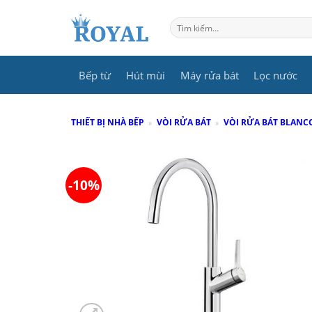
Skip
to
Tìm
kiếm:
content
Bếp từ
Hút mùi
Máy rửa bát
Lọc nước
THIẾT BỊ NHÀ BẾP
»
VÒI RỬA BÁT
»
VÒI RỬA BÁT BLANC
-10%