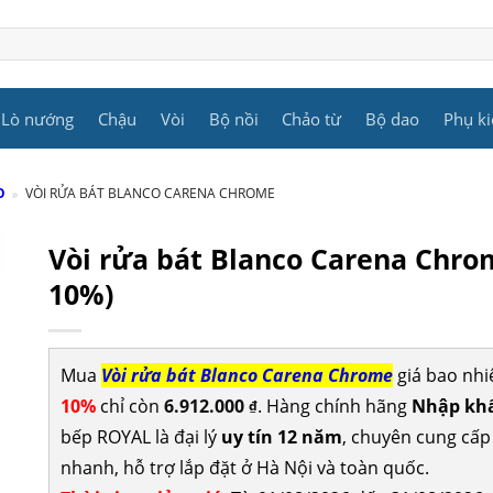
Lò nướng
Chậu
Vòi
Bộ nồi
Chảo từ
Bộ dao
Phụ ki
O
»
VÒI RỬA BÁT BLANCO CARENA CHROME
Vòi rửa bát Blanco Carena Chr
10%)
Mua
Vòi rửa bát Blanco Carena Chrome
giá bao nhi
10%
chỉ còn
6.912.000
. Hàng chính hãng
Nhập khẩ
₫
bếp ROYAL là đại lý
uy tín 12 năm
, chuyên cung cấ
nhanh, hỗ trợ lắp đặt ở Hà Nội và toàn quốc.