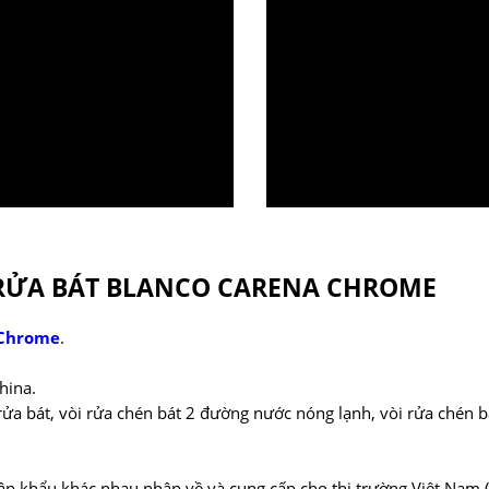
RỬA BÁT BLANCO CARENA CHROME
 Chrome
.
hina.
i rửa bát, vòi rửa chén bát 2 đường nước nóng lạnh, vòi rửa chén 
ập khẩu khác nhau nhập về và cung cấp cho thị trường Việt Nam (