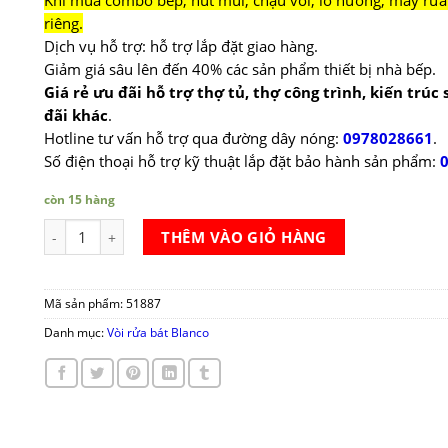
Khi mua combo bếp, hút mùi, chậu vòi, lò nướng, máy rửa 
riêng.
Dịch vụ hỗ trợ: hỗ trợ lắp đặt giao hàng.
Giảm giá sâu lên đến 40% các sản phẩm thiết bị nhà bếp.
Giá rẻ ưu đãi hỗ trợ thợ tủ, thợ công trình, kiến trúc
đãi khác
.
Hotline tư vấn hỗ trợ qua đường dây nóng:
0978028661
.
Số điện thoại hỗ trợ kỹ thuật lắp đặt bảo hành sản phẩm:
còn 15 hàng
Vòi rửa bát Blanco Carena Chrome số lượng
THÊM VÀO GIỎ HÀNG
Mã sản phẩm:
51887
Danh mục:
Vòi rửa bát Blanco