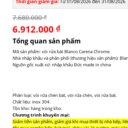
Thời gian giảm giá
: Từ 01/08/2026 đến 31/08/2026
7.680.000
₫
6.912.000
Giá
₫
Giá
gốc
hiện
là:
tại
Tổng quan sản phẩm
7.680.000 ₫.
là:
6.912.000 ₫.
Mã sản phẩm: vòi rửa bát Blanco Carena Chrome.
Nhà nhập khẩu và phân phối (thương hiệu sản phẩm): Blan
Nguồn gốc xuất xứ: nhập khẩu Đức made in china
.
Phân loại: vòi rửa chén bát, vòi rửa chén, vòi rửa bát.
Chất liệu: inox 304.
Tồn kho: hàng trong kho.
Chương trình khuyến mại:
Giảm tiền sản phẩm, giảm giá khi mua thiết bị nhà bếp, liê