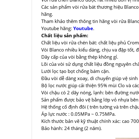
Các sản phẩm vòi rửa bát thương hiệu Blanco
hãng.
Tham khảo thêm thông tin hãng vòi rửa Blan
Youtube hãng:
Youtube
.
Chất liệu sản phẩm:
Chất liệu vòi rửa chén bát: chất liệu phủ Cro
Vòi Blanco nhiều kiểu dáng, chịu va đập tốt, 
Dây cấp của vòi bằng thép không gỉ.
Lõi của vòi sử dụng chất liệu đồng nguyên c
Lưới lọc tạo bọt chống bám cặn.
Đầu vòi dễ dàng xoay, di chuyển giúp vệ sinh
Bộ lọc nước giúp cải thiện 95% mùi Clo và cá
Vòi chậu có 2 dây nóng, lạnh: bên đường nước 
Sản phẩm được bảo vệ bằng lớp vỏ nhựa bên n
Hệ thống cố định đôi ( trên tường và trên chậu
Áp lực nước : 0.05MPa ~ 0.75MPa.
Kích thước bản vẽ kỹ thuật chính xác: cao 7
Bảo hành: 24 tháng (2 năm).