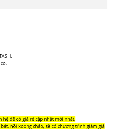
AS II.
co.
n hệ để có giá rẻ cập nhật mới nhất.
bát, nồi xoong chảo, sẽ có chương trình giảm giá