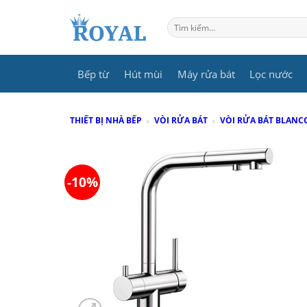
Skip
to
Tìm
kiếm:
content
Bếp từ
Hút mùi
Máy rửa bát
Lọc nước
THIẾT BỊ NHÀ BẾP
»
VÒI RỬA BÁT
»
VÒI RỬA BÁT BLANC
-10%