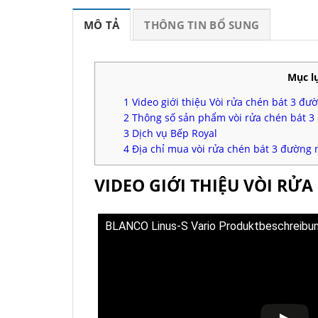
MÔ TẢ
THÔNG TIN BỔ SUNG
Mục l
1
Video giới thiệu Vòi rửa chén bát 3 đư
2
Thông số sản phẩm vòi rửa chén bát 3
3
Dịch vụ Bếp Royal
4
Địa chỉ mua vòi rửa chén bát 3 đường 
VIDEO GIỚI THIỆU VÒI RỬ
BLANCO Linus-S Vario Produktbeschreibu