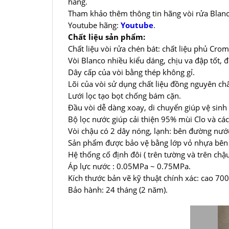
hãng.
Tham khảo thêm thông tin hãng vòi rửa Blan
Youtube hãng:
Youtube
.
Chất liệu sản phẩm:
Chất liệu vòi rửa chén bát: chất liệu phủ Cro
Vòi Blanco nhiều kiểu dáng, chịu va đập tốt, 
Dây cấp của vòi bằng thép không gỉ.
Lõi của vòi sử dụng chất liệu đồng nguyên c
Lưới lọc tạo bọt chống bám cặn.
Đầu vòi dễ dàng xoay, di chuyển giúp vệ sinh
Bộ lọc nước giúp cải thiện 95% mùi Clo và cá
Vòi chậu có 2 dây nóng, lạnh: bên đường nước 
Sản phẩm được bảo vệ bằng lớp vỏ nhựa bên n
Hệ thống cố định đôi ( trên tường và trên chậu
Áp lực nước : 0.05MPa ~ 0.75MPa.
Kích thước bản vẽ kỹ thuật chính xác: cao 7
Bảo hành: 24 tháng (2 năm).