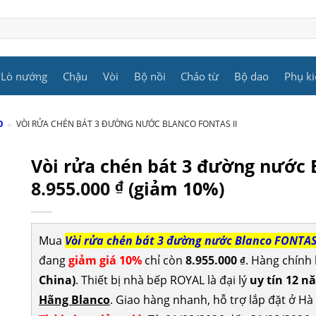
Lò nướng
Chậu
Vòi
Bộ nồi
Chảo từ
Bộ dao
Phụ ki
O
»
VÒI RỬA CHÉN BÁT 3 ĐƯỜNG NƯỚC BLANCO FONTAS II
Vòi rửa chén bát 3 đường nước 
8.955.000
₫
(giảm 10%)
Mua
Vòi rửa chén bát 3 đường nước Blanco FONTAS 
đang
giảm giá 10%
chỉ còn
8.955.000
. Hàng chính
₫
China)
. Thiết bị nhà bếp ROYAL là đại lý
uy tín 12 n
Hãng Blanco
. Giao hàng nhanh, hỗ trợ lắp đặt ở Hà