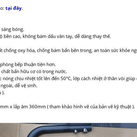
co:
tại đây
.
m sáng bóng.
độ bền cao, không bám dấu vân tay, dễ dàng thay thế.
hất chống oxy hóa, chống bám bẩn bên trong, an toàn sức khỏe ng
 phòng bếp thuận tiện hơn.
c chất bẩn hữu cơ có trong nước.
nóng chịu nhiệt tốt lên đến 50°C, lớp cách nhiệt ở thân vòi giúp
goài, dễ vệ sinh.
 ).
00mm x lắp âm 360mm ( tham khảo hình vẽ của bản vẽ kỹ thuật ).