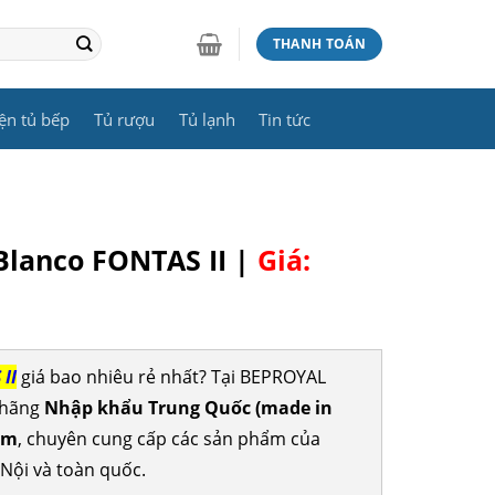
THANH TOÁN
ện tủ bếp
Tủ rượu
Tủ lạnh
Tin tức
Blanco FONTAS II |
Giá:
II
giá bao nhiêu rẻ nhất? Tại BEPROYAL
 hãng
Nhập khẩu Trung Quốc (made in
ăm
, chuyên cung cấp các sản phẩm của
 Nội và toàn quốc.