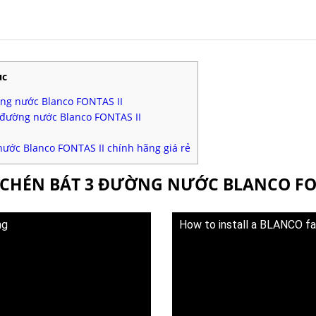
ục
ờng nước Blanco FONTAS II
 đường nước Blanco FONTAS II
nước Blanco FONTAS II chính hãng giá rẻ
A CHÉN BÁT 3 ĐƯỜNG NƯỚC BLANCO FO
ng
How to install a BLANCO f