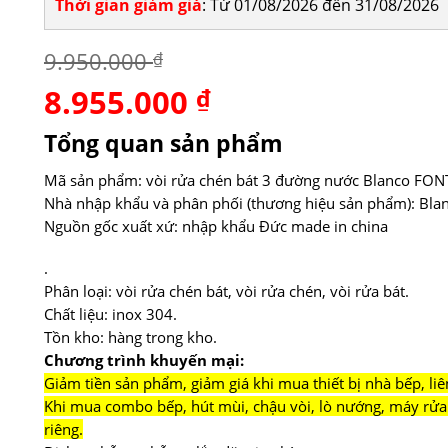
Thời gian giảm giá
: Từ 01/08/2026 đến 31/08/2026
9.950.000
₫
8.955.000
Giá
₫
Giá
gốc
hiện
là:
tại
Tổng quan sản phẩm
9.950.000 ₫.
là:
8.955.000 ₫.
Mã sản phẩm: vòi rửa chén bát 3 đường nước Blanco FONT
Nhà nhập khẩu và phân phối (thương hiệu sản phẩm): Blan
Nguồn gốc xuất xứ: nhập khẩu Đức made in china
.
Phân loại: vòi rửa chén bát, vòi rửa chén, vòi rửa bát.
Chất liệu: inox 304.
Tồn kho: hàng trong kho.
Chương trình khuyến mại:
Giảm tiền sản phẩm, giảm giá khi mua thiết bị nhà bếp, liê
Khi mua combo bếp, hút mùi, chậu vòi, lò nướng, máy rửa 
riêng.