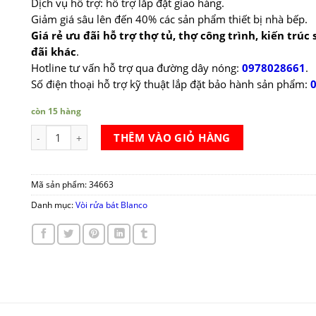
Dịch vụ hỗ trợ: hỗ trợ lắp đặt giao hàng.
Giảm giá sâu lên đến 40% các sản phẩm thiết bị nhà bếp.
Giá rẻ ưu đãi hỗ trợ thợ tủ, thợ công trình, kiến trúc
đãi khác
.
Hotline tư vấn hỗ trợ qua đường dây nóng:
0978028661
.
Số điện thoại hỗ trợ kỹ thuật lắp đặt bảo hành sản phẩm:
còn 15 hàng
Vòi rửa chén bát 3 đường nước Blanco FONTAS II số lượng
THÊM VÀO GIỎ HÀNG
Mã sản phẩm:
34663
Danh mục:
Vòi rửa bát Blanco