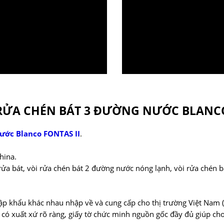
RỬA CHÉN BÁT 3 ĐƯỜNG NƯỚC BLANCO
nước Blanco FONTAS II
.
hina.
i rửa bát, vòi rửa chén bát 2 đường nước nóng lạnh, vòi rửa chén 
hập khẩu khác nhau nhập về và cung cấp cho thị trường Việt Nam
 có xuất xứ rõ ràng, giấy tờ chức minh nguồn gốc đầy đủ giúp c