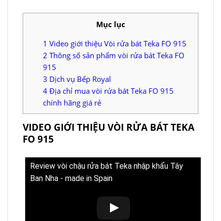
Mục lục
1
Video giới thiệu Vòi rửa bát Teka FO 915
2
Thông số sản phẩm vòi rửa bát Teka FO
915
3
Dịch vụ Bếp Royal
4
Địa chỉ mua vòi rửa bát Teka FO 915
chính hãng giá rẻ
VIDEO GIỚI THIỆU VÒI RỬA BÁT TEKA
FO 915
Review vòi chậu rửa bát Teka nhập khẩu Tây
Ban Nha - made in Spain