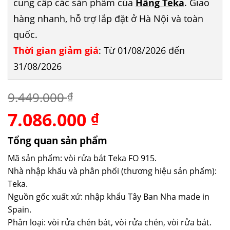
cung cấp các sản phẩm của
Hãng Teka
. Giao
hàng nhanh, hỗ trợ lắp đặt ở Hà Nội và toàn
quốc.
Thời gian giảm giá
: Từ 01/08/2026 đến
31/08/2026
9.449.000
₫
7.086.000
Giá
Giá
₫
gốc
hiện
là:
tại
Tổng quan sản phẩm
9.449.000 ₫.
là:
Mã sản phẩm: vòi rửa bát Teka FO 915.
7.086.000 ₫.
Nhà nhập khẩu và phân phối (thương hiệu sản phẩm):
Teka.
Nguồn gốc xuất xứ: nhập khẩu Tây Ban Nha made in
Spain.
Phân loại: vòi rửa chén bát, vòi rửa chén, vòi rửa bát.