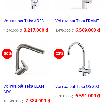
Vòi rửa bát Teka ARES
Vòi rửa bát Teka FRAME
Giá
3.217.000
₫
Giá
Giá
6.509.000
₫
Giá
4.290.000
₫
8.679.000
₫
gốc
hiện
gốc
hiệ
là:
tại
là:
tại
4.290.000 ₫.
là:
8.679.000 ₫.
là:
3.217.000 ₫.
6.5
-30%
-25%
Vòi rửa bát Teka ELAN
Vòi rửa bát Teka OS 200
MW
Giá
6.591.000
₫
Giá
8.789.000
₫
gốc
hiệ
Giá
7.384.000
₫
Giá
10.549.000
₫
là:
tại
gốc
hiện
8.789.000 ₫.
là:
là:
tại