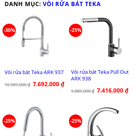
DANH MỤC:
VÒI RỬA BÁT TEKA
-30%
-25%
Vòi rửa bát Teka Pull Out
Vòi rửa bát Teka ARK 937
ARK 938
Giá
7.692.000
₫
Giá
10.989.000
₫
gốc
hiện
Giá
7.416.000
₫
Giá
9.889.000
₫
là:
tại
gốc
hiệ
10.989.000 ₫.
là:
là:
tại
7.692.000 ₫.
9.889.000 ₫.
là:
7.4
-25%
-25%