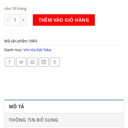
còn 15 hàng
Vòi rửa bát Teka FO 915 số lượng
THÊM VÀO GIỎ HÀNG
Mã sản phẩm:
5903
Danh mục:
Vòi rửa bát Teka
MÔ TẢ
THÔNG TIN BỔ SUNG