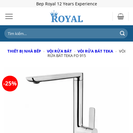
Skip
Bep Royal 12 Years Experience
to
content
Tìm
kiếm:
THIẾT BỊ NHÀ BẾP
»
VÒI RỬA BÁT
»
VÒI RỬA BÁT TEKA
»
VÒI
RỬA BÁT TEKA FO 915
-25%