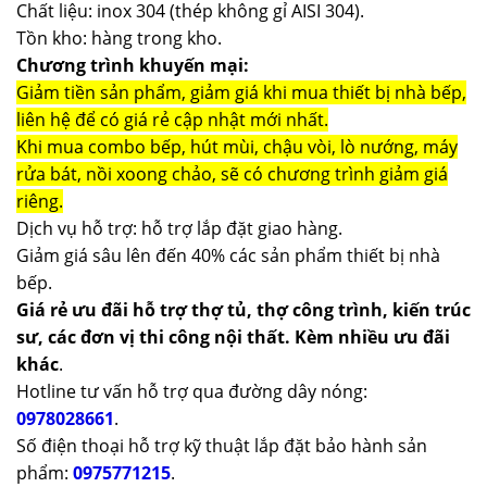
Chất liệu: inox 304 (thép không gỉ AISI 304).
Tồn kho: hàng trong kho.
Chương trình khuyến mại:
Giảm tiền sản phẩm, giảm giá khi mua thiết bị nhà bếp,
liên hệ để có giá rẻ cập nhật mới nhất.
Khi mua combo bếp, hút mùi, chậu vòi, lò nướng, máy
rửa bát, nồi xoong chảo, sẽ có chương trình giảm giá
riêng.
Dịch vụ hỗ trợ: hỗ trợ lắp đặt giao hàng.
Giảm giá sâu lên đến 40% các sản phẩm thiết bị nhà
bếp.
Giá rẻ ưu đãi hỗ trợ thợ tủ, thợ công trình, kiến trúc
sư, các đơn vị thi công nội thất. Kèm nhiều ưu đãi
khác
.
Hotline tư vấn hỗ trợ qua đường dây nóng:
0978028661
.
Số điện thoại hỗ trợ kỹ thuật lắp đặt bảo hành sản
phẩm:
0975771215
.