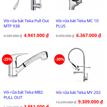
Vòi rửa bát Teka Pull Out
Vòi rửa bát Teka MC 10
MTP 938
PLUS
Giá
4.941.000
₫
Giá
Giá
6.367.000
₫
Giá
6.589.000
₫
8.490.000
₫
gốc
hiện
gốc
hiệ
là:
tại
là:
tại
6.589.000 ₫.
là:
8.490.000 ₫.
là:
4.941.000 ₫.
6.3
-25%
-30%
Vòi rửa bát Teka MB2
Vòi rửa bát Teka MY 202
PULL OUT
Giá
9.309.000
₫
Gi
13.299.000
₫
gốc
hi
Giá
3.951.000
₫
Giá