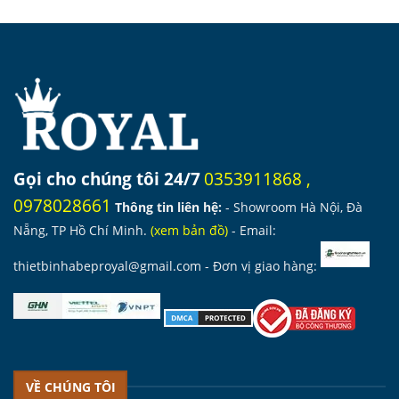
6.5
10.549.000 ₫.
là:
7.384.000 ₫.
Gọi cho chúng tôi 24/7
0353911868
,
0978028661
Thông tin liên hệ:
- Showroom Hà Nội, Đà
Nẵng, TP Hồ Chí Minh.
(
xem bản đồ
)
- Email:
thietbinhabeproyal@gmail.com
- Đơn vị giao hàng:
VỀ CHÚNG TÔI