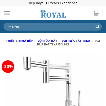
Skip
Bep Royal 12 Years Experience
to
content
Tìm
kiếm:
THIẾT BỊ NHÀ BẾP
»
VÒI RỬA BÁT
»
VÒI RỬA BÁT TEKA
»
VÒI
RỬA BÁT TEKA INX 983
-30%