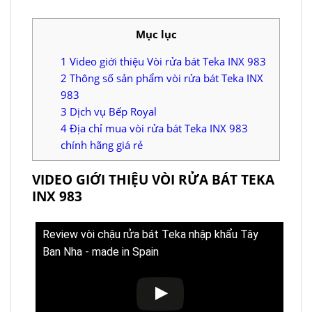
Mục lục
1
Video giới thiệu Vòi rửa bát Teka INX 983
2
Thông số sản phẩm vòi rửa bát Teka INX
983
3
Dịch vụ Bếp Royal
4
Địa chỉ mua vòi rửa bát Teka INX 983
chính hãng giá rẻ
VIDEO GIỚI THIỆU VÒI RỬA BÁT TEKA
INX 983
Review vòi chậu rửa bát Teka nhập khẩu Tây
Ban Nha - made in Spain