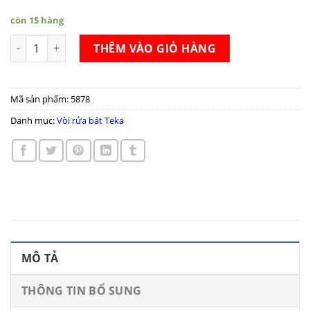
còn 15 hàng
Vòi rửa bát Teka INX 983 số lượng
THÊM VÀO GIỎ HÀNG
Mã sản phẩm:
5878
Danh mục:
Vòi rửa bát Teka
MÔ TẢ
THÔNG TIN BỔ SUNG