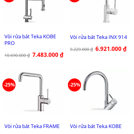
Vòi rửa bát Teka KOBE
Vòi rửa bát Teka INX 914
PRO
Giá
6.921.000
₫
Giá
9.229.000
₫
gốc
hiệ
Giá
7.483.000
₫
Giá
10.690.000
₫
là:
tại
gốc
hiện
9.229.000 ₫.
là:
là:
tại
6.9
10.690.000 ₫.
là:
7.483.000 ₫.
-25%
-25%
Vòi rửa bát Teka FRAME
Vòi rửa bát Teka KOBE