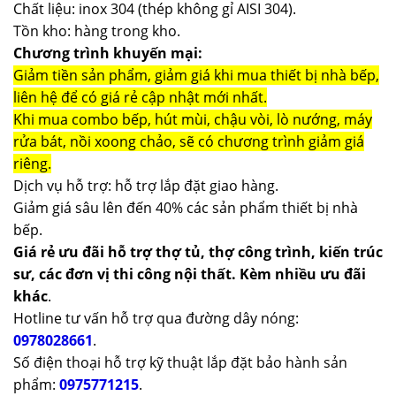
Chất liệu: inox 304 (thép không gỉ AISI 304).
Tồn kho: hàng trong kho.
Chương trình khuyến mại:
Giảm tiền sản phẩm, giảm giá khi mua thiết bị nhà bếp,
liên hệ để có giá rẻ cập nhật mới nhất.
Khi mua combo bếp, hút mùi, chậu vòi, lò nướng, máy
rửa bát, nồi xoong chảo, sẽ có chương trình giảm giá
riêng.
Dịch vụ hỗ trợ: hỗ trợ lắp đặt giao hàng.
Giảm giá sâu lên đến 40% các sản phẩm thiết bị nhà
bếp.
Giá rẻ ưu đãi hỗ trợ thợ tủ, thợ công trình, kiến trúc
sư, các đơn vị thi công nội thất. Kèm nhiều ưu đãi
khác
.
Hotline tư vấn hỗ trợ qua đường dây nóng:
0978028661
.
Số điện thoại hỗ trợ kỹ thuật lắp đặt bảo hành sản
phẩm:
0975771215
.