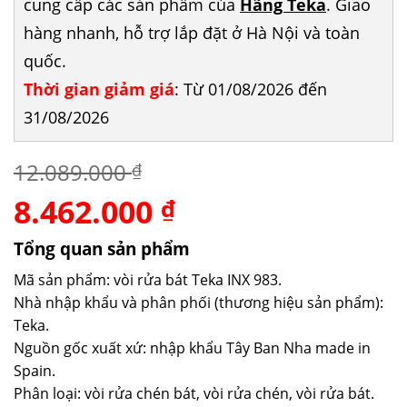
cung cấp các sản phẩm của
Hãng Teka
. Giao
hàng nhanh, hỗ trợ lắp đặt ở Hà Nội và toàn
quốc.
Thời gian giảm giá
: Từ 01/08/2026 đến
31/08/2026
12.089.000
₫
8.462.000
Giá
Giá
₫
gốc
hiện
là:
tại
Tổng quan sản phẩm
12.089.000 ₫.
là:
Mã sản phẩm: vòi rửa bát Teka INX 983.
8.462.000 ₫.
Nhà nhập khẩu và phân phối (thương hiệu sản phẩm):
Teka.
Nguồn gốc xuất xứ: nhập khẩu Tây Ban Nha made in
Spain.
Phân loại: vòi rửa chén bát, vòi rửa chén, vòi rửa bát.