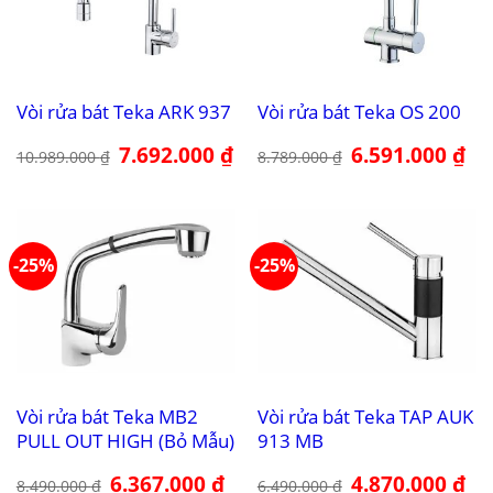
Vòi rửa bát Teka ARK 937
Vòi rửa bát Teka OS 200
Giá
7.692.000
₫
Giá
Giá
6.591.000
₫
Giá
10.989.000
₫
8.789.000
₫
gốc
hiện
gốc
hiệ
là:
tại
là:
tại
10.989.000 ₫.
là:
8.789.000 ₫.
là:
7.692.000 ₫.
6.5
-25%
-25%
Vòi rửa bát Teka MB2
Vòi rửa bát Teka TAP AUK
PULL OUT HIGH (Bỏ Mẫu)
913 MB
Giá
6.367.000
₫
Giá
Giá
4.870.000
₫
Giá
8.490.000
₫
6.490.000
₫