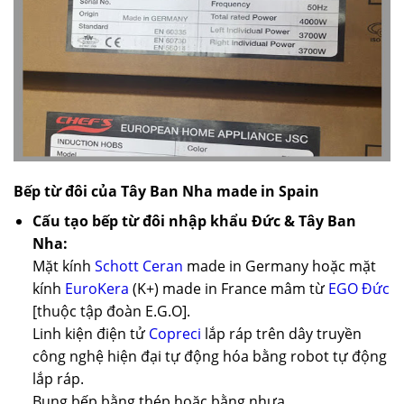
Bếp từ đôi của Tây Ban Nha made in Spain
Cấu tạo bếp từ đôi nhập khẩu Đức & Tây Ban
Nha:
Mặt kính
Schott Ceran
made in Germany hoặc mặt
kính
EuroKera
(K+) made in France mâm từ
EGO Đức
[thuộc tập đoàn E.G.O].
Linh kiện điện tử
Copreci
lắp ráp trên dây truyền
công nghệ hiện đại tự động hóa bằng robot tự động
lắp ráp.
Bụng bếp bằng thép hoặc bằng nhựa.