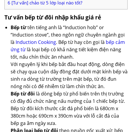
6
[Tư vấn] chảo từ 5 lớp loại nào tốt?
Tư vấn bếp từ đôi nhập khẩu giá rẻ
Bếp từ
tên tiếng anh là “Induction hob” or
“Induction stove”, theo ngôn ngữ chuyên ngành gọi
là
Induction Cooking
. Bếp từ hay còn gọi là
bếp cảm
ứng từ
là loại bếp có khả năng tiết kiệm điện năng
tốt, nấu chín thức ăn nhanh.
Với nguyên lý khi bếp bắt đầu hoạt động, dòng điện
sẽ chạy qua cuộn dây đồng đặt dưới mặt kính bếp và
sinh ra dòng từ trường trên mặt bếp, từ đó đun
nóng nồi có đế nhiễm từ làm chín thức ăn.
Bếp từ đôi
là dòng bếp từ phổ biến trên thị trường
có đầy đủ chức năng nấu nướng của 1 chiếc bếp từ.
Bếp từ đôi kích thước cắt đá phổ biến là 680cm x
380cm hoặc 690cm x 390cm vừa với lỗ cắt đá của
bếp ga âm ngày xưa.
Phân loại bếp từ đôi
theo nguồn gốc xuất xứ: bếp