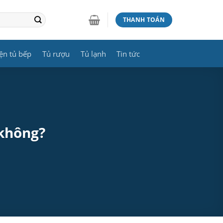
THANH TOÁN
ện tủ bếp
Tủ rượu
Tủ lạnh
Tin tức
 không?