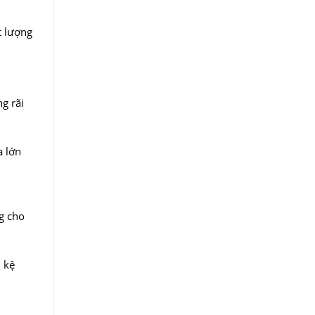
t lượng
g rãi
a lớn
g cho
 kệ