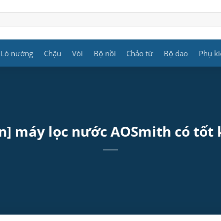
Lò nướng
Chậu
Vòi
Bộ nồi
Chảo từ
Bộ dao
Phụ ki
n] máy lọc nước AOSmith có tốt