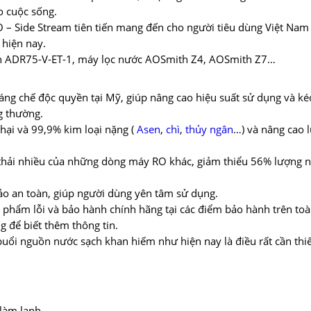
o cuộc sống.
– Side Stream tiên tiến mang đến cho người tiêu dùng Việt Nam
 hiện nay.
 ADR75-V-ET-1, máy lọc nước AOSmith Z4, AOSmith Z7…
áng chế độc quyền tại Mỹ, giúp nâng cao hiệu suất sử dụng và ké
ng thường.
hại và 99,9% kim loại nặng (
Asen
,
chì
,
thủy ngân
…) và nâng cao 
hải nhiều của những dòng máy RO khác, giảm thiểu 56% lượng 
bảo an toàn, giúp người dùng yên tâm sử dụng.
n phẩm lỗi và bảo hành chính hãng tại các điểm bảo hành trên to
g để biết thêm thông tin.
buổi nguồn nước sạch khan hiếm như hiện nay là điều rất cần thiế
làm lạnh.