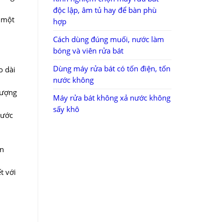
độc lập, âm tủ hay để bàn phù
 một
hợp
Cách dùng đúng muối, nước làm
bóng và viên rửa bát
Dùng máy rửa bát có tốn điện, tốn
o dài
nước không
lượng
Máy rửa bát không xả nước không
sấy khô
nước
àn
t với