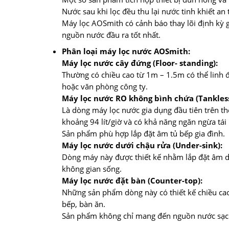
Nước sau khi lọc đều thu lại nước tinh khiết a
Máy lọc AOSmith có cảnh báo thay lõi định kỳ g
nguồn nước đầu ra tốt nhất.
Phân loại máy lọc nước AOSmith:
Máy lọc nước cây đứng (Floor- standing):
Thường có chiều cao từ 1m – 1.5m có thể linh 
hoặc văn phòng công ty.
Máy lọc nước RO không bình chứa (Tankless
Là dòng máy lọc nước gia dụng đầu tiên trên th
khoảng 94 lít/giờ và có khả năng ngăn ngừa tái
Sản phẩm phù hợp lắp đặt âm tủ bếp gia đình.
Máy lọc nước dưới chậu rửa (Under-sink):
Dòng máy này được thiết kế nhằm lắp đặt âm dư
không gian sống.
Máy lọc nước đặt bàn (Counter-top):
Những sản phẩm dòng này có thiết kế chiều cao
bếp, bàn ăn.
Sản phẩm không chỉ mang đến nguồn nước sạch t