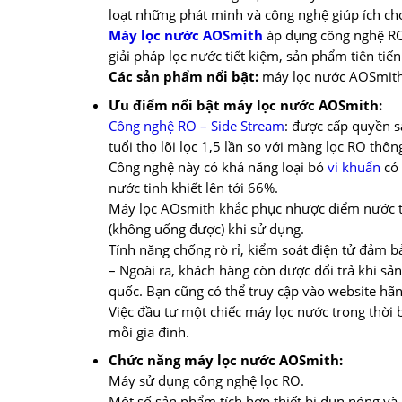
loạt những phát minh và công nghệ giúp ích ch
Máy lọc nước AOSmith
áp dụng công nghệ RO 
giải pháp lọc nước tiết kiệm, sản phẩm tiên tiến
Các sản phẩm nổi bật:
máy lọc nước AOSmith
Ưu điểm nổi bật máy lọc nước AOSmith:
Công nghệ RO – Side Stream
: được cấp quyền s
tuổi thọ lõi lọc 1,5 lần so với màng lọc RO thô
Công nghệ này có khả năng loại bỏ
vi khuẩn
có 
nước tinh khiết lên tới 66%.
Máy lọc AOsmith khắc phục nhược điểm nước t
(không uống được) khi sử dụng.
Tính năng chống rò rỉ, kiểm soát điện tử đảm 
– Ngoài ra, khách hàng còn được đổi trả khi sả
quốc. Bạn cũng có thể truy cập vào website hãn
Việc đầu tư một chiếc máy lọc nước trong thời 
mỗi gia đình.
Chức năng máy lọc nước AOSmith:
Máy sử dụng công nghệ lọc RO.
Một số sản phẩm tích hợp thiết bị đun nóng và 