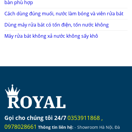
bàn phù hợp
Cách dùng đúng muối, nước làm bóng và viên rửa bát
Dùng máy rửa bát có tốn điện, tốn nước không
Máy rửa bát không xả nước không sấy khô
Gọi cho chúng tôi 24/7
0353911868
,
0978028661
Thông tin liên hệ:
- Showroom Hà Nội, Đà