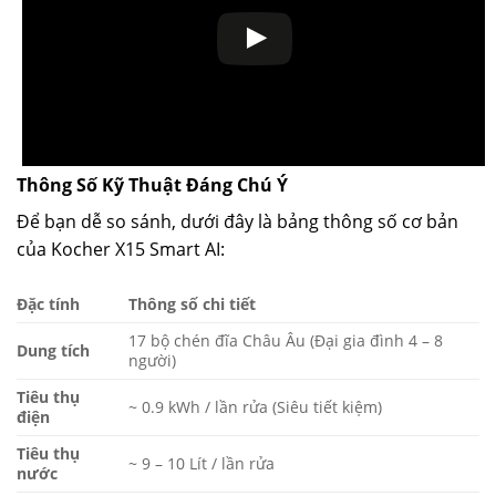
Thông Số Kỹ Thuật Đáng Chú Ý
Để bạn dễ so sánh, dưới đây là bảng thông số cơ bản
của Kocher X15 Smart AI:
Đặc tính
Thông số chi tiết
17 bộ chén đĩa Châu Âu (Đại gia đình 4 – 8
Dung tích
người)
Tiêu thụ
~ 0.9 kWh / lần rửa (Siêu tiết kiệm)
điện
Tiêu thụ
~ 9 – 10 Lít / lần rửa
nước