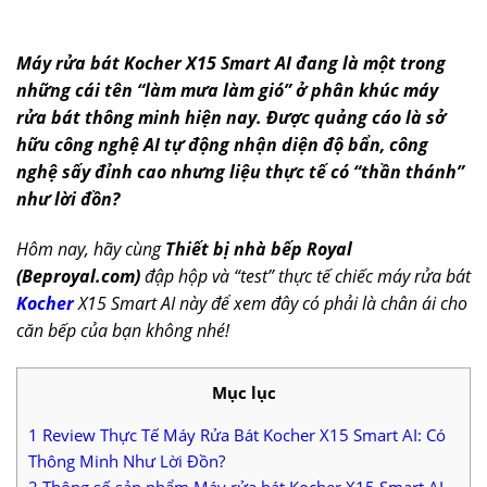
Máy rửa bát Kocher X15 Smart AI đang là một trong
những cái tên “làm mưa làm gió” ở phân khúc máy
rửa bát thông minh hiện nay. Được quảng cáo là sở
hữu công nghệ AI tự động nhận diện độ bẩn, công
nghệ sấy đỉnh cao nhưng liệu thực tế có “thần thánh”
như lời đồn?
Hôm nay, hãy cùng
Thiết bị nhà bếp Royal
(Beproyal.com)
đập hộp và “test” thực tế chiếc máy rửa bát
Kocher
X15 Smart AI này để xem đây có phải là chân ái cho
căn bếp của bạn không nhé!
Mục lục
1
Review Thực Tế Máy Rửa Bát Kocher X15 Smart AI: Có
Thông Minh Như Lời Đồn?
2
Thông số sản phẩm Máy rửa bát Kocher X15 Smart AI