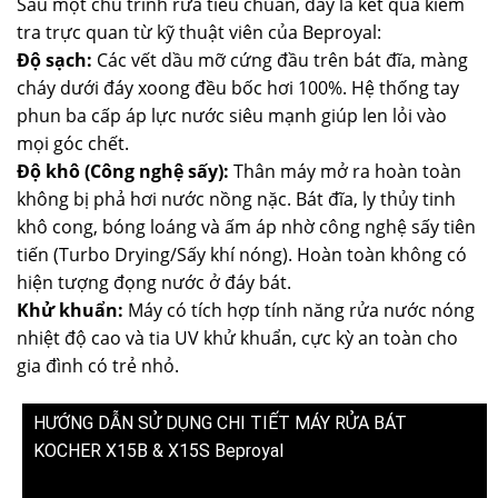
Sau một chu trình rửa tiêu chuẩn, đây là kết quả kiểm
tra trực quan từ kỹ thuật viên của Beproyal:
Độ sạch:
Các vết dầu mỡ cứng đầu trên bát đĩa, màng
cháy dưới đáy xoong đều bốc hơi 100%. Hệ thống tay
phun ba cấp áp lực nước siêu mạnh giúp len lỏi vào
mọi góc chết.
Độ khô (Công nghệ sấy):
Thân máy mở ra hoàn toàn
không bị phả hơi nước nồng nặc. Bát đĩa, ly thủy tinh
khô cong, bóng loáng và ấm áp nhờ công nghệ sấy tiên
tiến (Turbo Drying/Sấy khí nóng). Hoàn toàn không có
hiện tượng đọng nước ở đáy bát.
Khử khuẩn:
Máy có tích hợp tính năng rửa nước nóng
nhiệt độ cao và tia UV khử khuẩn, cực kỳ an toàn cho
gia đình có trẻ nhỏ.
HƯỚNG DẪN SỬ DỤNG CHI TIẾT MÁY RỬA BÁT
KOCHER X15B & X15S Beproyal