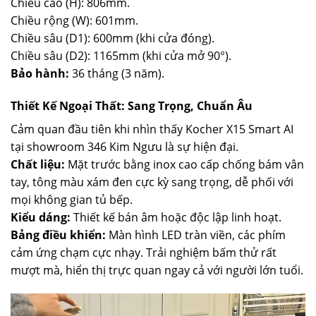
Chiều cao (H): 806mm.
Chiều rộng (W): 601mm.
Chiều sâu (D1): 600mm (khi cửa đóng).
Chiều sâu (D2): 1165mm (khi cửa mở 90°).
Bảo hành:
36 tháng (3 năm).
Thiết Kế Ngoại Thất: Sang Trọng, Chuẩn Âu
Cảm quan đầu tiên khi nhìn thấy Kocher X15 Smart AI
tại showroom 346 Kim Ngưu là sự hiện đại.
Chất liệu:
Mặt trước bằng inox cao cấp chống bám vân
tay, tông màu xám đen cực kỳ sang trọng, dễ phối với
mọi không gian tủ bếp.
Kiểu dáng:
Thiết kế bán âm hoặc độc lập linh hoạt.
Bảng điều khiển:
Màn hình LED tràn viền, các phím
cảm ứng chạm cực nhạy. Trải nghiệm bấm thử rất
mượt mà, hiển thị trực quan ngay cả với người lớn tuổi.