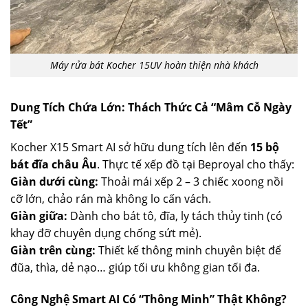
Máy rửa bát Kocher 15UV hoàn thiện nhà khách
Dung Tích Chứa Lớn: Thách Thức Cả “Mâm Cỗ Ngày
Tết”
Kocher X15 Smart AI sở hữu dung tích lên đến
15 bộ
bát đĩa châu Âu
. Thực tế xếp đồ tại Beproyal cho thấy:
Giàn dưới cùng:
Thoải mái xếp 2 – 3 chiếc xoong nồi
cỡ lớn, chảo rán mà không lo cấn vách.
Giàn giữa:
Dành cho bát tô, đĩa, ly tách thủy tinh (có
khay đỡ chuyên dụng chống sứt mẻ).
Giàn trên cùng:
Thiết kế thông minh chuyên biệt để
đũa, thìa, dẻ nạo… giúp tối ưu không gian tối đa.
Công Nghệ Smart AI Có “Thông Minh” Thật Không?