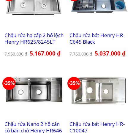
Chậu rửa hạ cấp 2 hố lệch
Chậu rửa bát Henry HR-
Henry HR625/8245LT
C645 Black
Giá
5.167.000
₫
Giá
Giá
5.037.000
₫
Giá
7.950.000
₫
7.750.000
₫
gốc
hiện
gốc
hiệ
là:
tại
là:
tại
7.950.000 ₫.
là:
7.750.000 ₫.
là:
5.167.000 ₫.
5.0
-35%
-35%
Chậu rửa Nano 2 hố cân
Chậu rửa bát Henry HR-
có bàn chờ Henry HR646
C10047