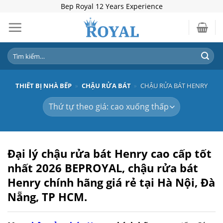
Skip
Bep Royal 12 Years Experience
to
content
Tìm
kiếm:
THIẾT BỊ NHÀ BẾP
»
CHẬU RỬA BÁT
»
CHẬU RỬA BÁT HENRY
Đại lý chậu rửa bát Henry cao cấp tốt
nhất 2026
BEPROYAL,
chậu rửa bát
Henry chính hãng giá rẻ
tại Hà Nội, Đà
Nẵng, TP HCM.