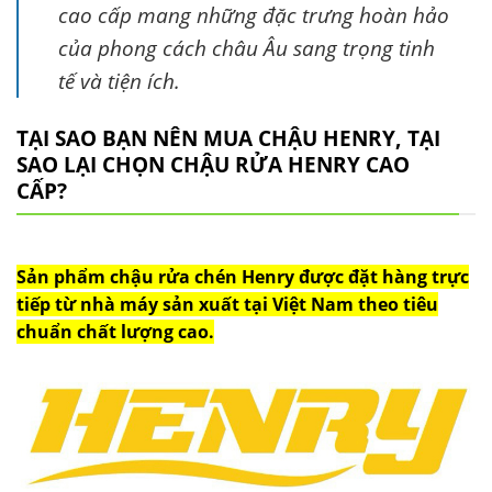
cao cấp mang những đặc trưng hoàn hảo
của phong cách châu Âu sang trọng tinh
tế và tiện ích.
TẠI SAO BẠN NÊN MUA CHẬU HENRY, TẠI
SAO LẠI CHỌN CHẬU RỬA HENRY CAO
CẤP?
Sản phẩm chậu rửa chén Henry được đặt hàng trực
tiếp từ nhà máy sản xuất tại Việt Nam theo tiêu
chuẩn chất lượng cao.