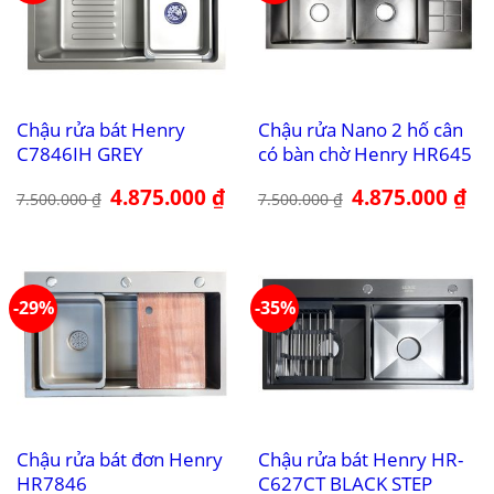
Chậu rửa bát Henry
Chậu rửa Nano 2 hố cân
C7846IH GREY
có bàn chờ Henry HR645
Giá
4.875.000
₫
Giá
Giá
4.875.000
₫
Giá
7.500.000
₫
7.500.000
₫
gốc
hiện
gốc
hiệ
là:
tại
là:
tại
7.500.000 ₫.
là:
7.500.000 ₫.
là:
4.875.000 ₫.
4.8
-29%
-35%
Chậu rửa bát đơn Henry
Chậu rửa bát Henry HR-
HR7846
C627CT BLACK STEP