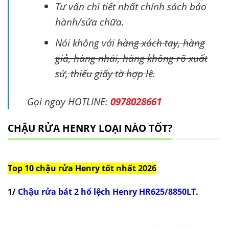
Tư vấn chi tiết nhất chính sách bảo
hành/sửa chữa.
Nói không với
hàng xách tay, hàng
giả, hàng nhái, hàng không rõ xuất
sứ, thiếu giấy tờ hợp lệ.
Gọi ngay HOTLINE:
0978028661
CHẬU RỬA HENRY LOẠI NÀO TỐT?
Top 10 chậu rửa Henry tốt nhất 2026
1/
Chậu rửa bát 2 hố lệch Henry HR625/8850LT
.