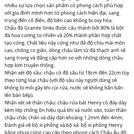
nhiều sự lựa chọn sản phẩm có phong cách phù hợp
với gia đình mình hơn từ phong cách hiện đại, sang
trọng đến cổ điển, độ bền cao không bị oxy hóa.
Chậu đá Granite Sinks được cấu thành bởi 80% là bột
đá hoa cương tự nhiên và 20% thành phần hợp chất
tạo cứng. Chất liệu này cứng như đá độ chịu mài mòn
cao, chống co giãn, dòng chậu làm từ đá thạch anh sẽ
sang trọng và đẳng cấp hơn so với những dòng chậu
hợp kim truyền thống.
Nhận xét độ sâu: chậu có độ sâu từ 18cm đến 22cm tùy
theo từng loại chậu (với độ sâu này người dùng sẽ
không bị mỏi gáy khi cúi rửa, nước sẽ không bắn bẩn
lên bàn bếp).
Nhận xét về thân chậu: chậu rửa bát Henry có đáy dày
kèm lớp chống ồn hiệu quả khi xả nước vào, toàn thân
chậu chắc chắn và dày dặn khoảng 1.2mm đến 4mm.
Đánh giá về bộ xi phông và bộ xả: bộ xi phông Henry
bằng nhựa cứng cao cấp theo phong cách Châu Âu độ