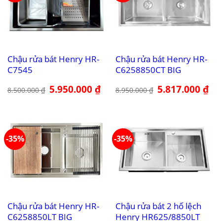
Chậu rửa bát Henry HR-
Chậu rửa bát Henry HR-
C7545
C6258850CT BIG
Giá
5.950.000
₫
Giá
Giá
5.817.000
₫
Giá
8.500.000
₫
8.950.000
₫
gốc
hiện
gốc
hiệ
là:
tại
là:
tại
8.500.000 ₫.
là:
8.950.000 ₫.
là:
5.950.000 ₫.
5.8
-35%
-35%
Chậu rửa bát Henry HR-
Chậu rửa bát 2 hố lệch
C6258850LT BIG
Henry HR625/8850LT