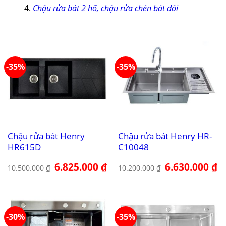
Chậu rửa bát 2 hố, chậu rửa chén bát đôi
-35%
-35%
Chậu rửa bát Henry
Chậu rửa bát Henry HR-
HR615D
C10048
Giá
6.825.000
₫
Giá
Giá
6.630.000
₫
Gi
10.500.000
₫
10.200.000
₫
gốc
hiện
gốc
hi
là:
tại
là:
tại
10.500.000 ₫.
là:
10.200.000 ₫.
là:
6.825.000 ₫.
6.
-30%
-35%