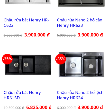
Chậu rửa bát Henry HR-
Chậu rửa Nano 2 hố cân
C622
Henry HR623
Giá
3.900.000
₫
Giá
Giá
3.900.000
₫
Giá
6.000.000
₫
6.000.000
₫
gốc
hiện
gốc
hiệ
là:
tại
là:
tại
6.000.000 ₫.
là:
6.000.000 ₫.
là:
3.900.000 ₫.
3.9
-35%
-35%
Chậu rửa bát Henry
Chậu rửa Nano 2 hố lệch
HR615D
Henry HR624
Giá
6.825.000
₫
Giá
Giá
3.900.000
₫
Giá
10.500.000
₫
6.000.000
₫