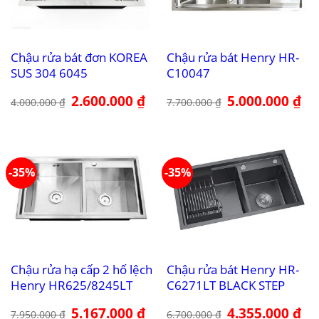
Chậu rửa bát đơn KOREA
Chậu rửa bát Henry HR-
SUS 304 6045
C10047
Giá
2.600.000
₫
Giá
Giá
5.000.000
₫
Giá
4.000.000
₫
7.700.000
₫
gốc
hiện
gốc
hiệ
là:
tại
là:
tại
4.000.000 ₫.
là:
7.700.000 ₫.
là:
2.600.000 ₫.
5.0
-35%
-35%
Chậu rửa hạ cấp 2 hố lệch
Chậu rửa bát Henry HR-
Henry HR625/8245LT
C6271LT BLACK STEP
Giá
5.167.000
₫
Giá
Giá
4.355.000
₫
Giá
7.950.000
₫
6.700.000
₫