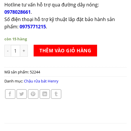
Hotline tư vấn hỗ trợ qua đường dây nóng:
0978028661
.
Số điện thoại hỗ trợ kỹ thuật lắp đặt bảo hành sản
phẩm:
0975771215
.
còn 15 hàng
Chậu rửa Nano 2 hố cân có bàn chờ Henry HR646 số lượng
THÊM VÀO GIỎ HÀNG
Mã sản phẩm:
52244
Danh mục:
Chậu rửa bát Henry