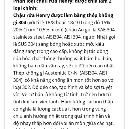
Phân loại chậu rửa Henry: được chia làm 2
loại chính:
Chậu rửa Henry được làm bằng thép không
gỉ 304
(với tỉ lệ 18/8 hoặc 18/10 trong đó 15% –
20% Crom 10.5% niken) (châu Âu gọi là SAE 304
stainless steel, AISI304, AISI 304, người Nhật gọi
là SUS 304) sáng bóng hoặc xước mờ, kiểu
dáng sang trọng cao cấp, không bị tác động
của hóa chất thông thường và ít bám bụi bẩn,
không bám dấu vân tay, sẽ có độ bền cao nhất.
Thép không gỉ Austenitic Cr-Ni (AISI304, AISI
304): có khả năng chống ăn mòn tốt hơn so với
loại 302. Độ dẻo cao, tạo hình và kéo sợi tuyệt
vời. Về cơ bản là không từ tính, trở nên hơi từ
tính khi làm việc lạnh. Hàm lượng carbon thấp
có nghĩa là lượng cacbua ít hơn trong vùng
chịu ảnh hưởng nhiệt trong quá trình hàn và
độ nhạy thấp hơn đối với ăn mòn giữa các hạt.