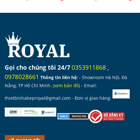
gốc
hiện
gốc
hiệ
là:
tại
là:
tại
7.950.000 ₫.
là:
6.700.000 ₫.
là:
5.167.000 ₫.
4.3
Gọi cho chúng tôi 24/7
0353911868
,
0978028661
Thông tin liên hệ:
- Showroom Hà Nội, Đà
Nẵng, TP Hồ Chí Minh.
(
xem bản đồ
)
- Email:
thietbinhabeproyal@gmail.com
- Đơn vị giao hàng: