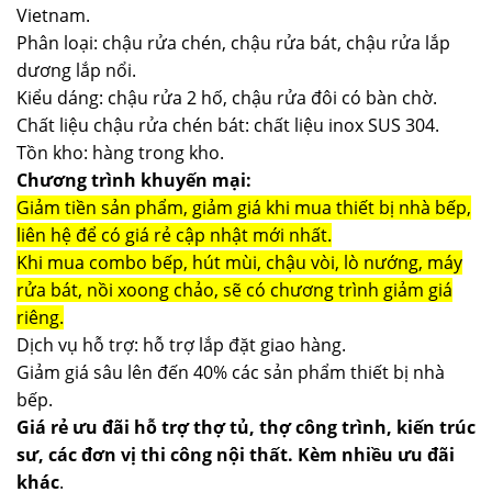
Vietnam.
Phân loại: chậu rửa chén, chậu rửa bát, chậu rửa lắp
dương lắp nổi.
Kiểu dáng: chậu rửa 2 hố, chậu rửa đôi có bàn chờ.
Chất liệu chậu rửa chén bát: chất liệu inox SUS 304.
Tồn kho: hàng trong kho.
Chương trình khuyến mại:
Giảm tiền sản phẩm, giảm giá khi mua thiết bị nhà bếp,
liên hệ để có giá rẻ cập nhật mới nhất.
Khi mua combo bếp, hút mùi, chậu vòi, lò nướng, máy
rửa bát, nồi xoong chảo, sẽ có chương trình giảm giá
riêng.
Dịch vụ hỗ trợ: hỗ trợ lắp đặt giao hàng.
Giảm giá sâu lên đến 40% các sản phẩm thiết bị nhà
bếp.
Giá rẻ ưu đãi hỗ trợ thợ tủ, thợ công trình, kiến trúc
sư, các đơn vị thi công nội thất. Kèm nhiều ưu đãi
khác
.