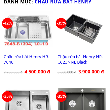
DANH MỤC:
CHẬU RỬA BÁT HENRY
-42%
-35%
Chậu rửa bát Henry HR-
Chậu rửa bát Henry HR-
7848
C623NNL Black
Giá
4.500.000
₫
Giá
Giá
3.900.000
₫
Giá
7.700.000
₫
6.000.000
₫
gốc
hiện
gốc
hiệ
là:
tại
là:
tại
7.700.000 ₫.
là:
6.000.000 ₫.
là:
4.500.000 ₫.
3.9
-35%
-35%