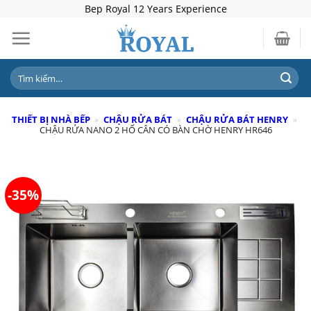
Skip
Bep Royal 12 Years Experience
to
content
Tìm
kiếm:
THIẾT BỊ NHÀ BẾP
»
CHẬU RỬA BÁT
»
CHẬU RỬA BÁT HENRY
»
CHẬU RỬA NANO 2 HỐ CÂN CÓ BÀN CHỜ HENRY HR646
-35%