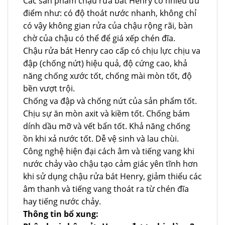
Các sản phẩm chậu rửa bát Henry có nhiều ưu
điểm như: có độ thoát nước nhanh, không chỉ
có vậy không gian rửa của chậu rộng rãi, bàn
chờ của chậu có thể để giá xếp chén đĩa.
Chậu rửa bát Henry cao cấp có chịu lực chịu va
đập (chống nứt) hiệu quả, độ cứng cao, khả
năng chống xước tốt, chống mài mòn tốt, độ
bền vượt trội.
Chống va đập và chống nứt của sản phẩm tốt.
Chịu sự ăn mòn axit và kiềm tốt. Chống bám
dính dầu mỡ và vết bẩn tốt. Khả năng chống
ồn khi xả nước tốt. Dễ vệ sinh và lau chùi.
Công nghệ hiện đại cách âm và tiếng vang khi
nước chảy vào chậu tạo cảm giác yên tĩnh hơn
khi sử dụng chậu rửa bát Henry, giảm thiểu các
âm thanh và tiếng vang thoát ra từ chén đĩa
hay tiếng nước chảy.
Thông tin bổ xung: