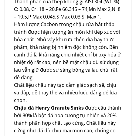
Thành phần của thép không gỉ AISI 304 (Wt. %)
C: 0.08, Cr: 18 – 20,Fe 66.345 – 74,Mn Max 2,Ni 8
– 10.5,P Max 0.045,S Max 0.03,Si Max 1.
Hàm lượng Cacbon trong chậu rửa bát thấp
tránh được hiện tượng ăn mòn khi tiếp xúc với
hóa chất. Nhờ vậy khi rửa chén đĩa hay thực
phẩm, khả năng bị nhiễm độc không còn. Bên
cạnh đó là khả năng chịu nhiệt chỉ bị oxy hóa ở
nhiệt độ rất cao, nên bề mặt chậu dù sử dụng
lâu vẫn giữ được sự sáng bóng và lau chùi rất
dễ dàng.
Chất liệu chậu này tạo cảm giác sạch sẽ, chịu
va đập, dễ thay thế và nhiều kiểu dáng để lựa
chọn.
Chậu đá Henry Granite Sinks
được cấu thành
bởi 80% là bột đá hoa cương tự nhiên và 20%
thành phần hợp chất tạo cứng. Chất liệu này
cứng như đá độ chịu mài mòn cao, chống co