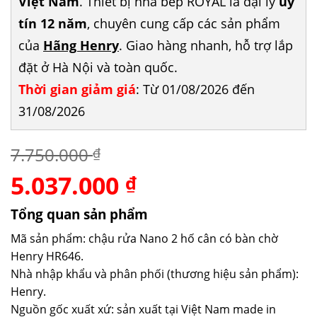
Việt Nam
. Thiết bị nhà bếp ROYAL là đại lý
uy
tín 12 năm
, chuyên cung cấp các sản phẩm
của
Hãng Henry
. Giao hàng nhanh, hỗ trợ lắp
đặt ở Hà Nội và toàn quốc.
Thời gian giảm giá
: Từ 01/08/2026 đến
31/08/2026
7.750.000
₫
5.037.000
Giá
Giá
₫
gốc
hiện
là:
tại
Tổng quan sản phẩm
7.750.000 ₫.
là:
Mã sản phẩm: chậu rửa Nano 2 hố cân có bàn chờ
5.037.000 ₫.
Henry HR646.
Nhà nhập khẩu và phân phối (thương hiệu sản phẩm):
Henry.
Nguồn gốc xuất xứ: sản xuất tại Việt Nam made in