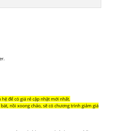
er.
hệ để có giá rẻ cập nhật mới nhất.
bát, nồi xoong chảo, sẽ có chương trình giảm giá