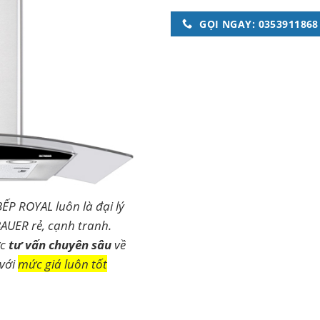
GỌI NGAY: 0353911868
BẾP ROYAL luôn là đại lý
AUER rẻ, cạnh tranh.
ợc
tư vấn chuyên sâu
về
 với
mức giá luôn tốt