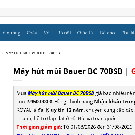
Lò nướng
Chậu
Vòi
Bộ nồi
Chảo từ
Bộ dao
Phụ ki
»
MÁY HÚT MÙI BAUER BC 70BSB
Máy hút mùi Bauer BC 70BSB |
Mua
Máy hút mùi Bauer BC 70BSB
giá bao nhiêu rẻ
còn
2.950.000
. Hàng chính hãng
Nhập khẩu Trung
₫
ROYAL là đại lý
uy tín 12 năm
, chuyên cung cấp cá
nhanh, hỗ trợ lắp đặt ở Hà Nội và toàn quốc.
Thời gian giảm giá
: Từ 01/08/2026 đến 31/08/2026