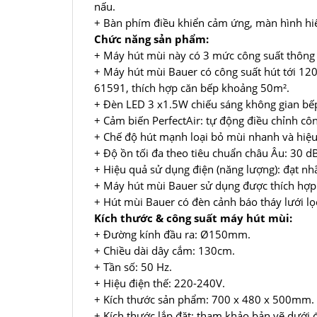
nấu.
+ Bàn phím điều khiển cảm ứng, màn hình hiể
Chức năng sản phẩm:
+ Máy hút mùi này có 3 mức công suất thông
+ Máy hút mùi Bauer có công suất hút tới 12
61591, thích hợp căn bếp khoảng 50m².
+ Đèn LED 3 x1.5W chiếu sáng không gian bếp
+ Cảm biến PerfectAir: tự động điều chỉnh cô
+ Chế độ hút mạnh loại bỏ mùi nhanh và hiệu
+ Độ ồn tối đa theo tiêu chuẩn châu Âu: 30 d
+ Hiệu quả sử dụng điện (năng lượng): đạt nh
+ Máy hút mùi Bauer sử dụng được thích hợp
+ Hút mùi Bauer có đèn cảnh báo tháy lưới lọc
Kích thước & công suất máy hút mùi:
+ Đường kính đầu ra: Ø150mm.
+ Chiều dài dây cắm: 130cm.
+ Tần số: 50 Hz.
+ Hiệu điện thế: 220-240V.
+ Kích thước sản phẩm: 700 x 480 x 500mm.
+ Kích thước lắp đặt: tham khảo bản vẽ dưới 