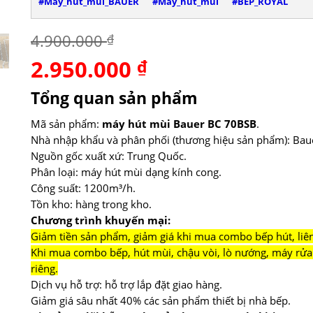
#Máy_hút_mùi_BAUER
#Máy_hút_mùi
#BẾP_ROYAL
4.900.000
₫
2.950.000
Giá
₫
Giá
gốc
hiện
là:
tại
Tổng quan sản phẩm
4.900.000 ₫.
là:
2.950.000 ₫.
Mã sản phẩm:
máy hút mùi Bauer BC 70BSB
.
Nhà nhập khẩu và phân phối (thương hiệu sản phẩm): Bau
Nguồn gốc xuất xứ: Trung Quốc.
Phân loại: máy hút mùi dạng kính cong.
Công suất: 1200m³/h.
Tồn kho: hàng trong kho.
Chương trình khuyến mại:
Giảm tiền sản phẩm, giảm giá khi mua combo bếp hút, liên 
Khi mua combo bếp, hút mùi, chậu vòi, lò nướng, máy rửa 
riêng.
Dịch vụ hỗ trợ: hỗ trợ lắp đặt giao hàng.
Giảm giá sâu nhất 40% các sản phẩm thiết bị nhà bếp.