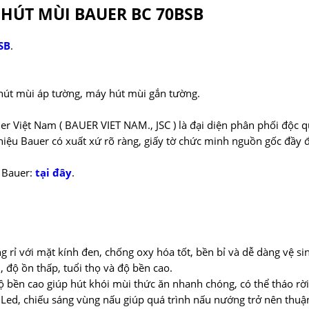
HÚT MÙI BAUER BC 70BSB
SB
.
hút mùi áp tường, máy hút mùi gắn tường.
r Việt Nam ( BAUER VIET NAM., JSC ) là đại diện phân phối độc 
ệu Bauer có xuất xứ rõ ràng, giấy tờ chức minh nguồn gốc đầy 
 Bauer:
tại đây
.
 rỉ với mặt kính đen, chống oxy hóa tốt, bền bỉ và dễ dàng vệ si
độ ồn thấp, tuổi thọ và độ bền cao.
ộ bền cao giúp hút khói mùi thức ăn nhanh chóng, có thể tháo rời
Led, chiếu sáng vùng nấu giúp quá trình nấu nướng trở nên thuậ