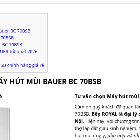
Bauer BC 70BSB
C 70BSB
r BC 70BSB
UER tốt nhất 2026
SB chính hãng giá rẻ
ÁY HÚT MÙI BAUER BC 70BSB
ẻ
Tư vấn chọn Máy hút mù
Cám ơn quý khách đã quan t
70BSB.
Bếp ROYAL là đại lý
Nội
. Hiện nay, với chương trì
thợ lắp đặt giàu kinh nghiệm.
hút mùi ưng ý,
phù hợp với nh