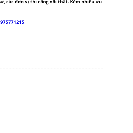
 sư, các đơn vị thi công nội thất. Kèm nhiều ưu
0975771215
.