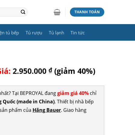
THANH TOÁN
ện tủ bếp
Tủ rượu
Tủ lạnh
Tin tức
Giá:
2.950.000
₫
(giảm 40%)
 nhất? Tại BEPROYAL đang
giảm giá 40%
chỉ
 Quốc (made in China)
. Thiết bị nhà bếp
c sản phẩm của
Hãng Bauer
. Giao hàng