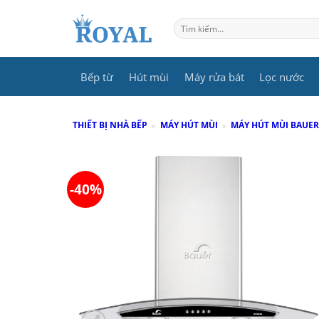
Skip
to
Tìm
kiếm:
content
Bếp từ
Hút mùi
Máy rửa bát
Lọc nước
THIẾT BỊ NHÀ BẾP
»
MÁY HÚT MÙI
»
MÁY HÚT MÙI BAUER
-40%