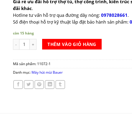
Giá rẻ ưu đãi hỗ trợ thợ tủ, thợ công trình, kiến trúc
đãi khác
.
Hotline tư vấn hỗ trợ qua đường dây nóng:
0978028661
.
Số điện thoại hỗ trợ kỹ thuật lắp đặt bảo hành sản phẩm:
còn 15 hàng
Máy hút mùi Bauer BC 70BSB số lượng
THÊM VÀO GIỎ HÀNG
Mã sản phẩm:
11072-1
Danh mục:
Máy hút mùi Bauer