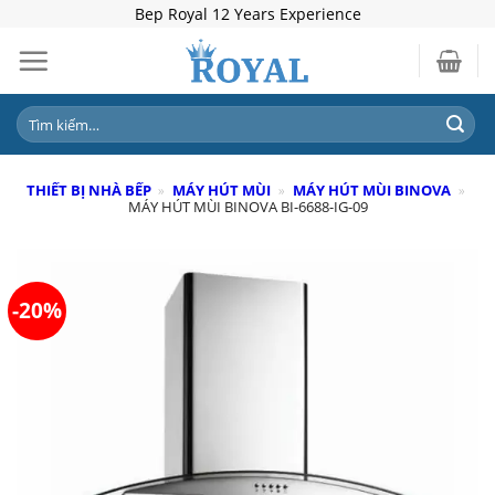
Skip
Bep Royal 12 Years Experience
to
content
Tìm
kiếm:
THIẾT BỊ NHÀ BẾP
»
MÁY HÚT MÙI
»
MÁY HÚT MÙI BINOVA
»
MÁY HÚT MÙI BINOVA BI-6688-IG-09
-20%