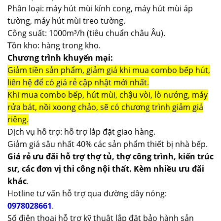
Phân loại: máy hút mùi kính cong, máy hút mùi áp
tường, máy hút mùi treo tường.
Công suất: 1000m³/h (tiêu chuẩn châu Âu).
Tồn kho: hàng trong kho.
Chương trình khuyến mại:
Giảm tiền sản phẩm, giảm giá khi mua combo bếp hút,
liên hệ để có giá rẻ cập nhật mới nhất.
Khi mua combo bếp, hút mùi, chậu vòi, lò nướng, máy
rửa bát, nồi xoong chảo, sẽ có chương trình giảm giá
riêng.
Dịch vụ hỗ trợ: hỗ trợ lắp đặt giao hàng.
Giảm giá sâu nhất 40% các sản phẩm thiết bị nhà bếp.
Giá rẻ ưu đãi hỗ trợ thợ tủ, thợ công trình, kiến trúc
sư, các đơn vị thi công nội thất. Kèm nhiều ưu đãi
khác
.
Hotline tư vấn hỗ trợ qua đường dây nóng:
0978028661
.
Số điện thoại hỗ trợ kỹ thuật lắp đặt bảo hành sản