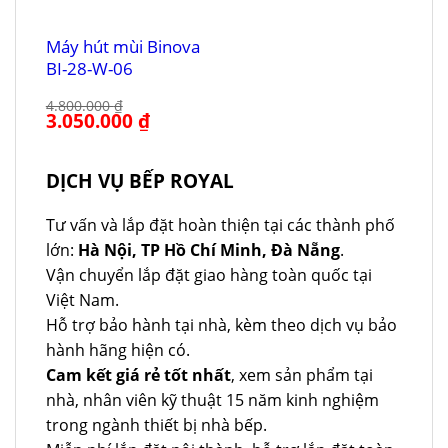
Máy hút mùi Binova
BI-28-W-06
4.800.000
₫
Giá
3.050.000
₫
Giá
gốc
hiện
là:
tại
4.800.000 ₫.
là:
3.050.000 ₫.
DỊCH VỤ BẾP ROYAL
Tư vấn và lắp đặt hoàn thiện tại các thành phố
lớn:
Hà Nội, TP Hồ Chí Minh, Đà Nẵng
.
Vận chuyển lắp đặt giao hàng toàn quốc tại
Việt Nam.
Hỗ trợ bảo hành tại nhà, kèm theo dịch vụ bảo
hành hãng hiện có.
Cam kết giá rẻ tốt nhất
, xem sản phẩm tại
nhà, nhân viên kỹ thuật 15 năm kinh nghiệm
trong ngành thiết bị nhà bếp.