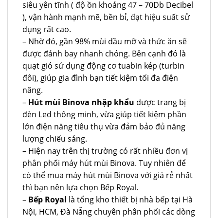
siêu yên tĩnh ( độ ồn khoảng 47 – 70Db Decibel
), vận hành mạnh mẽ, bền bỉ, đạt hiệu suất sử
dụng rất cao.
– Nhờ đó, gần 98% mùi dầu mỡ và thức ăn sẽ
được đánh bay nhanh chóng. Bên cạnh đó là
quạt gió sử dụng động cơ tuabin kép (turbin
đôi), giúp gia đình bạn tiết kiệm tối đa điện
năng.
–
Hút mùi Binova nhập khẩu
được trang bị
đèn Led thông minh, vừa giúp tiết kiệm phần
lớn điện năng tiêu thụ vừa đảm bảo đủ năng
lượng chiếu sáng.
– Hiện nay trên thị trường có rất nhiều đơn vị
phân phối máy hút mùi Binova. Tuy nhiên để
có thể mua máy hút mùi Binova với giá rẻ nhất
thì bạn nên lựa chọn Bếp Royal.
–
Bếp Royal
là tổng kho thiết bị nhà bếp tại Hà
Nội, HCM, Đà Nẵng chuyên phân phối các dòng