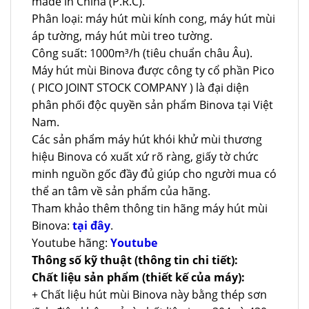
made in China (P.R.C).
Phân loại: máy hút mùi kính cong, máy hút mùi
áp tường, máy hút mùi treo tường.
Công suất: 1000m³/h (tiêu chuẩn châu Âu).
Máy hút mùi Binova được công ty cổ phần Pico
( PICO JOINT STOCK COMPANY ) là đại diện
phân phối độc quyền sản phẩm Binova tại Việt
Nam.
Các sản phẩm máy hút khói khử mùi thương
hiệu Binova có xuất xứ rõ ràng, giấy tờ chức
minh nguồn gốc đầy đủ giúp cho người mua có
thể an tâm về sản phẩm của hãng.
Tham khảo thêm thông tin hãng máy hút mùi
Binova:
tại đây
.
Youtube hãng:
Youtube
Thông số kỹ thuật (thông tin chi tiết):
Chất liệu sản phẩm (thiết kế của máy):
+ Chất liệu hút mùi Binova này bằng thép sơn