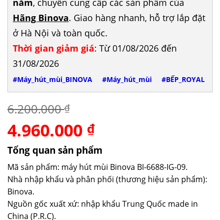
năm
, chuyên cung cấp các sản phẩm của
Hãng Binova
. Giao hàng nhanh, hỗ trợ lắp đặt
ở Hà Nội và toàn quốc.
Thời gian giảm giá
: Từ 01/08/2026 đến
31/08/2026
#Máy_hút_mùi_BINOVA
#Máy_hút_mùi
#BẾP_ROYAL
6.200.000
₫
4.960.000
Giá
Giá
₫
gốc
hiện
là:
tại
Tổng quan sản phẩm
6.200.000 ₫.
là:
Mã sản phẩm: máy hút mùi Binova BI-6688-IG-09.
4.960.000 ₫.
Nhà nhập khẩu và phân phối (thương hiệu sản phẩm):
Binova.
Nguồn gốc xuất xứ: nhập khẩu Trung Quốc made in
China (P.R.C).