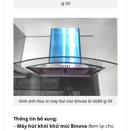
ig 09
hinh anh thuc te may hut mui binova bi 6688 ig 09
Thông tin bổ xung:
–
Máy hút khói khử mùi Binova
đem lại cho