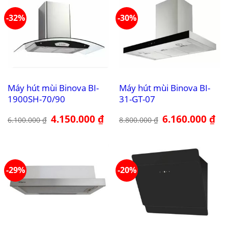
-32%
-30%
Máy hút mùi Binova BI-
Máy hút mùi Binova BI-
1900SH-70/90
31-GT-07
Giá
4.150.000
₫
Giá
Giá
6.160.000
₫
Giá
6.100.000
₫
8.800.000
₫
gốc
hiện
gốc
hiệ
là:
tại
là:
tại
6.100.000 ₫.
là:
8.800.000 ₫.
là:
4.150.000 ₫.
6.1
-29%
-20%