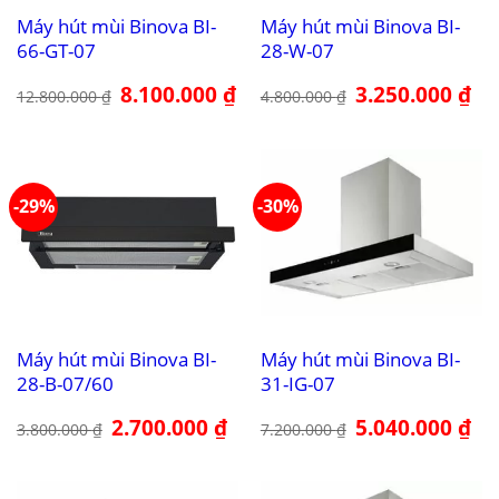
Máy hút mùi Binova BI-
Máy hút mùi Binova BI-
66-GT-07
28-W-07
Giá
8.100.000
₫
Giá
Giá
3.250.000
₫
Giá
12.800.000
₫
4.800.000
₫
gốc
hiện
gốc
hiệ
là:
tại
là:
tại
12.800.000 ₫.
là:
4.800.000 ₫.
là:
8.100.000 ₫.
3.2
-29%
-30%
Máy hút mùi Binova BI-
Máy hút mùi Binova BI-
28-B-07/60
31-IG-07
Giá
2.700.000
₫
Giá
Giá
5.040.000
₫
Giá
3.800.000
₫
7.200.000
₫
gốc
hiện
gốc
hiệ
là:
tại
là:
tại
3.800.000 ₫.
là:
7.200.000 ₫.
là:
2.700.000 ₫.
5.0