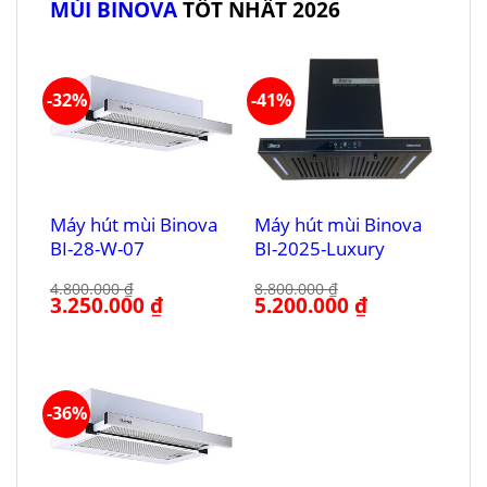
MÙI BINOVA
TỐT NHẤT 2026
-32%
-41%
Máy hút mùi Binova
Máy hút mùi Binova
BI-28-W-07
BI-2025-Luxury
4.800.000
₫
8.800.000
₫
Giá
3.250.000
₫
Giá
Giá
5.200.000
₫
Giá
gốc
hiện
gốc
hiện
là:
tại
là:
tại
4.800.000 ₫.
là:
8.800.000 ₫.
là:
3.250.000 ₫.
5.200.000 ₫.
-36%