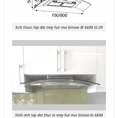
kich thuoc lap dat may hut mui binova BI 6688 IG 09
hinh anh lap dat thuc te may hut mui binova bi 6688