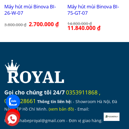
Máy hút mùi Binova BI-
Máy hút mùi Binova BI-
26-W-07
75-GT-07
Giá
2.700.000
₫
Giá
14.800.000
₫
3.800.000
₫
gốc
hiện
Giá
11.840.000
₫
Giá
là:
tại
gốc
hiện
3.800.000 ₫.
là:
là:
tại
2.700.000 ₫.
14.800.000 ₫.
là:
11.840.000 ₫.
Gọi cho chúng tôi 24/7
0353911868
,
0978028661
Thông tin liên hệ:
- Showroom Hà Nội, Đà
Nẵng, TP Hồ Chí Minh.
(
xem bản đồ
)
- Email:
thietbinhabeproyal@gmail.com
- Đơn vị giao hàng: