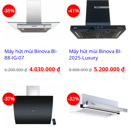
-35%
-41%
Máy hút mùi Binova BI-
Máy hút mùi Binova BI-
88-IG-07
2025-Luxury
Giá
4.030.000
₫
Giá
Giá
5.200.000
₫
Giá
6.200.000
₫
8.800.000
₫
gốc
hiện
gốc
hiệ
là:
tại
là:
tại
6.200.000 ₫.
là:
8.800.000 ₫.
là:
4.030.000 ₫.
5.2
-37%
-32%