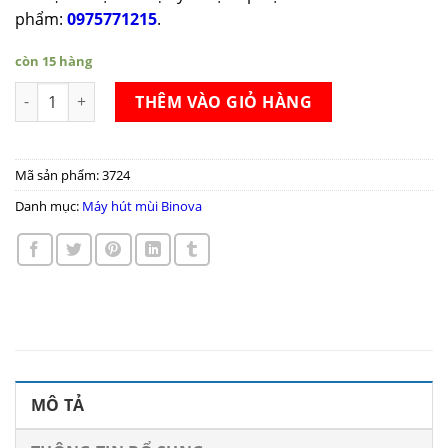
phẩm:
0975771215
.
còn 15 hàng
Máy hút mùi Binova BI-6688-IG-09 số lượng
THÊM VÀO GIỎ HÀNG
Mã sản phẩm:
3724
Danh mục:
Máy hút mùi Binova
MÔ TẢ