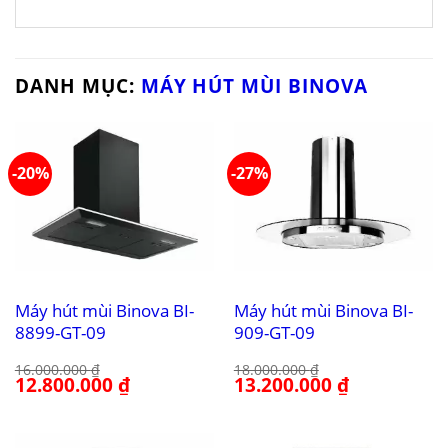
DANH MỤC:
MÁY HÚT MÙI BINOVA
-20%
-27%
Máy hút mùi Binova BI-
Máy hút mùi Binova BI-
8899-GT-09
909-GT-09
16.000.000
₫
18.000.000
₫
Giá
12.800.000
₫
Giá
Giá
13.200.000
₫
Giá
gốc
hiện
gốc
hiện
là:
tại
là:
tại
16.000.000 ₫.
là:
18.000.000 ₫.
là:
12.800.000 ₫.
13.200.000 ₫.