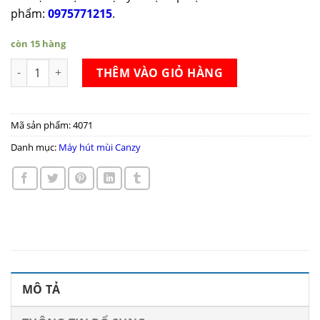
phẩm:
0975771215
.
còn 15 hàng
Máy hút mùi Canzy CZ-B09 số lượng
THÊM VÀO GIỎ HÀNG
Mã sản phẩm:
4071
Danh mục:
Máy hút mùi Canzy
MÔ TẢ