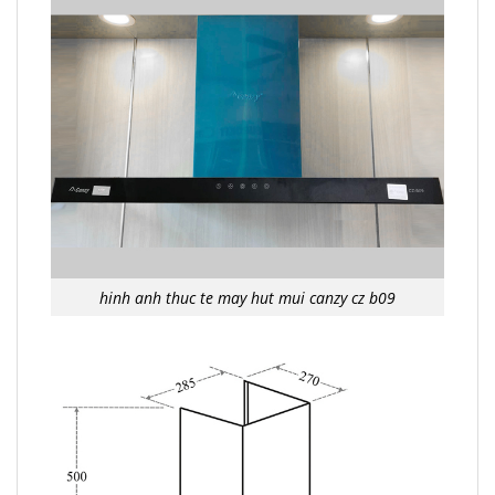
hinh anh thuc te may hut mui canzy cz b09