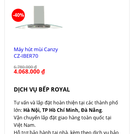
-40%
Máy hút mùi Canzy
CZ-IBER70
6.780.000
₫
Giá
4.068.000
₫
Giá
gốc
hiện
là:
tại
6.780.000 ₫.
là:
4.068.000 ₫.
DỊCH VỤ BẾP ROYAL
Tư vấn và lắp đặt hoàn thiện tại các thành phố
lớn:
Hà Nội, TP Hồ Chí Minh, Đà Nẵng
.
Vận chuyển lắp đặt giao hàng toàn quốc tại
Việt Nam.
Hỗ trợ bảo hành tại nhà, kèm theo dịch vụ bảo