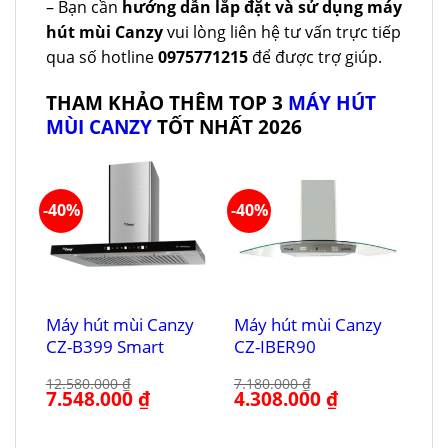
– Bạn cần
hướng dẫn lắp đặt và sử dụng máy
hút mùi Canzy
vui lòng liên hệ tư vấn trực tiếp
qua số hotline
0975771215
để được trợ giúp.
THAM KHẢO THÊM TOP 3
MÁY HÚT
MÙI CANZY
TỐT NHẤT 2026
-40%
-40%
Máy hút mùi Canzy
Máy hút mùi Canzy
CZ-B399 Smart
CZ-IBER90
12.580.000
₫
7.180.000
₫
Giá
7.548.000
₫
Giá
Giá
4.308.000
₫
Giá
gốc
hiện
gốc
hiện
là:
tại
là:
tại
12.580.000 ₫.
là:
7.180.000 ₫.
là:
7.548.000 ₫.
4.308.000 ₫.