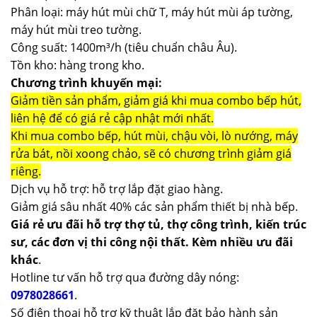
Phân loại: máy hút mùi chữ T, máy hút mùi áp tường,
máy hút mùi treo tường.
Công suất: 1400m³/h (tiêu chuẩn châu Âu).
Tồn kho: hàng trong kho.
Chương trình khuyến mại:
Giảm tiền sản phẩm, giảm giá khi mua combo bếp hút,
liên hệ để có giá rẻ cập nhật mới nhất.
Khi mua combo bếp, hút mùi, chậu vòi, lò nướng, máy
rửa bát, nồi xoong chảo, sẽ có chương trình giảm giá
riêng.
Dịch vụ hỗ trợ: hỗ trợ lắp đặt giao hàng.
Giảm giá sâu nhất 40% các sản phẩm thiết bị nhà bếp.
Giá rẻ ưu đãi hỗ trợ thợ tủ, thợ công trình, kiến trúc
sư, các đơn vị thi công nội thất. Kèm nhiều ưu đãi
khác
.
Hotline tư vấn hỗ trợ qua đường dây nóng:
0978028661
.
Số điện thoại hỗ trợ kỹ thuật lắp đặt bảo hành sản