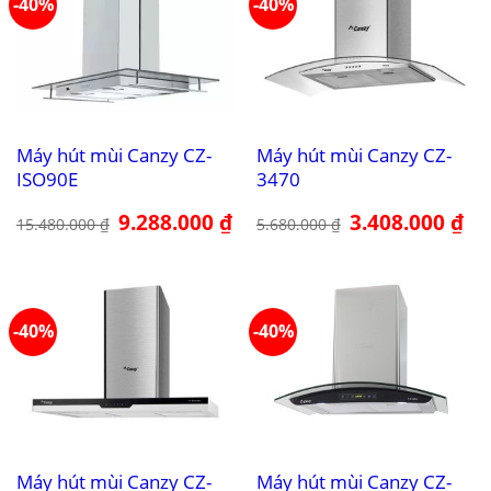
-40%
-40%
Máy hút mùi Canzy CZ-
Máy hút mùi Canzy CZ-
ISO90E
3470
Giá
9.288.000
₫
Giá
Giá
3.408.000
₫
Giá
15.480.000
₫
5.680.000
₫
gốc
hiện
gốc
hiệ
là:
tại
là:
tại
15.480.000 ₫.
là:
5.680.000 ₫.
là:
9.288.000 ₫.
3.4
-40%
-40%
Máy hút mùi Canzy CZ-
Máy hút mùi Canzy CZ-