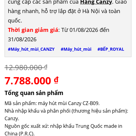
cung cấp các sản phẩm của
Hãng Canzy
. Giao
hàng nhanh, hỗ trợ lắp đặt ở Hà Nội và toàn
quốc.
Thời gian giảm giá
: Từ 01/08/2026 đến
31/08/2026
#Máy_hút_mùi_CANZY
#Máy_hút_mùi
#BẾP_ROYAL
12.980.000
₫
7.788.000
Giá
Giá
₫
gốc
hiện
là:
tại
Tổng quan sản phẩm
12.980.000 ₫.
là:
Mã sản phẩm: máy hút mùi Canzy CZ-B09.
7.788.000 ₫.
Nhà nhập khẩu và phân phối (thương hiệu sản phẩm):
Canzy.
Nguồn gốc xuất xứ: nhập khẩu Trung Quốc made in
China (P.R.C).