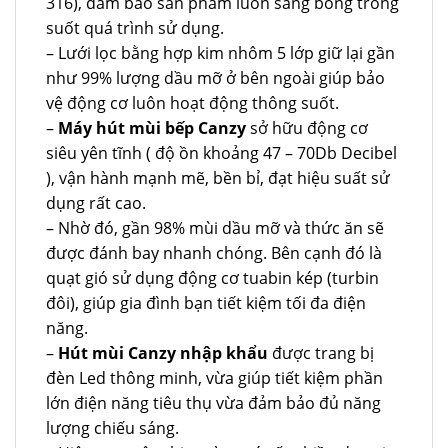
316), đảm bảo sản phẩm luôn sáng bóng trong
suốt quá trình sử dụng.
– Lưới lọc bằng hợp kim nhôm 5 lớp giữ lại gần
như 99% lượng dầu mỡ ở bên ngoài giúp bảo
vệ động cơ luôn hoạt động thông suốt.
–
Máy hút mùi bếp Canzy
sở hữu động cơ
siêu yên tĩnh ( độ ồn khoảng 47 – 70Db Decibel
), vận hành mạnh mẽ, bền bỉ, đạt hiệu suất sử
dụng rất cao.
– Nhờ đó, gần 98% mùi dầu mỡ và thức ăn sẽ
được đánh bay nhanh chóng. Bên cạnh đó là
quạt gió sử dụng động cơ tuabin kép (turbin
đôi), giúp gia đình bạn tiết kiệm tối đa điện
năng.
–
Hút mùi Canzy nhập khẩu
được trang bị
đèn Led thông minh, vừa giúp tiết kiệm phần
lớn điện năng tiêu thụ vừa đảm bảo đủ năng
lượng chiếu sáng.