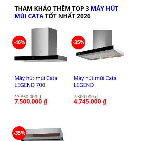
THAM KHẢO THÊM TOP 3
MÁY HÚT
MÙI CATA
TỐT NHẤT 2026
-46%
-35%
Máy hút mùi Cata
Máy hút mùi Cata
LEGEND 700
LEGEND
13.860.000
₫
7.300.000
₫
Giá
7.500.000
₫
Giá
Giá
4.745.000
₫
Giá
gốc
hiện
gốc
hiện
là:
tại
là:
tại
13.860.000 ₫.
là:
7.300.000 ₫.
là:
7.500.000 ₫.
4.745.000 ₫.
-35%