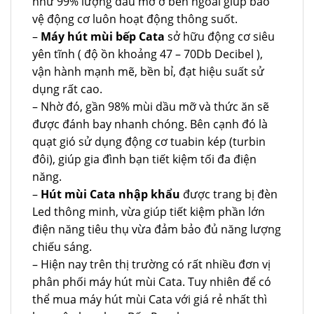
như 99% lượng dầu mỡ ở bên ngoài giúp bảo
vệ động cơ luôn hoạt động thông suốt.
–
Máy hút mùi bếp Cata
sở hữu động cơ siêu
yên tĩnh ( độ ồn khoảng 47 – 70Db Decibel ),
vận hành mạnh mẽ, bền bỉ, đạt hiệu suất sử
dụng rất cao.
– Nhờ đó, gần 98% mùi dầu mỡ và thức ăn sẽ
được đánh bay nhanh chóng. Bên cạnh đó là
quạt gió sử dụng động cơ tuabin kép (turbin
đôi), giúp gia đình bạn tiết kiệm tối đa điện
năng.
–
Hút mùi Cata nhập khẩu
được trang bị đèn
Led thông minh, vừa giúp tiết kiệm phần lớn
điện năng tiêu thụ vừa đảm bảo đủ năng lượng
chiếu sáng.
– Hiện nay trên thị trường có rất nhiều đơn vị
phân phối máy hút mùi Cata. Tuy nhiên để có
thể mua máy hút mùi Cata với giá rẻ nhất thì