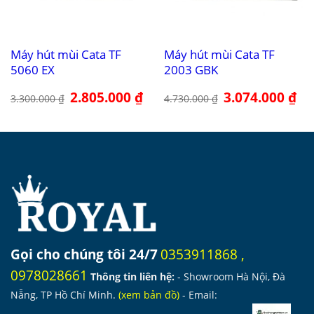
Máy hút mùi Cata TF
Máy hút mùi Cata TF
5060 EX
2003 GBK
Giá
2.805.000
₫
Giá
Giá
3.074.000
₫
Giá
3.300.000
₫
4.730.000
₫
gốc
hiện
gốc
hiệ
là:
tại
là:
tại
3.300.000 ₫.
là:
4.730.000 ₫.
là:
2.805.000 ₫.
3.0
Gọi cho chúng tôi 24/7
0353911868
,
0978028661
Thông tin liên hệ:
- Showroom Hà Nội, Đà
Nẵng, TP Hồ Chí Minh.
(
xem bản đồ
)
- Email: