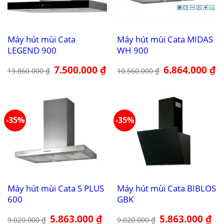
Máy hút mùi Cata
Máy hút mùi Cata MIDAS
LEGEND 900
WH 900
Giá
7.500.000
₫
Giá
Giá
6.864.000
₫
Gi
13.860.000
₫
10.560.000
₫
gốc
hiện
gốc
hi
là:
tại
là:
tại
13.860.000 ₫.
là:
10.560.000 ₫.
là:
7.500.000 ₫.
6.
-35%
-35%
Máy hút mùi Cata S PLUS
Máy hút mùi Cata BIBLOS
600
GBK
Giá
5.863.000
₫
Giá
Giá
5.863.000
₫
Giá
9.020.000
₫
9.020.000
₫
gốc
hiện
gốc
hiệ