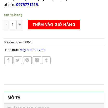
phẩm:
0975771215
.
còn 15 hàng
Máy hút mùi Cata DALIA-WH số lượng
THÊM VÀO GIỎ HÀNG
Mã sản phẩm:
2964
Danh mục:
Máy hút mùi Cata
MÔ TẢ