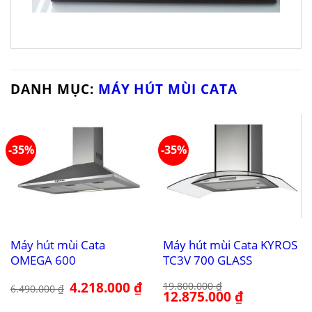
DANH MỤC:
MÁY HÚT MÙI CATA
-35%
-35%
Máy hút mùi Cata
Máy hút mùi Cata KYROS
OMEGA 600
TC3V 700 GLASS
Giá
4.218.000
₫
Giá
19.800.000
₫
6.490.000
₫
gốc
hiện
Giá
12.875.000
₫
Giá
là:
tại
gốc
hiện