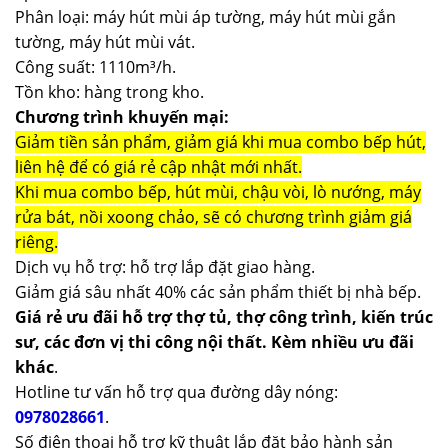
Phân loại: máy hút mùi áp tường, máy hút mùi gắn
tường, máy hút mùi vát.
Công suất: 1110m³/h.
Tồn kho: hàng trong kho.
Chương trình khuyến mại:
Giảm tiền sản phẩm, giảm giá khi mua combo bếp hút,
liên hệ để có giá rẻ cập nhật mới nhất.
Khi mua combo bếp, hút mùi, chậu vòi, lò nướng, máy
rửa bát, nồi xoong chảo, sẽ có chương trình giảm giá
riêng.
Dịch vụ hỗ trợ: hỗ trợ lắp đặt giao hàng.
Giảm giá sâu nhất 40% các sản phẩm thiết bị nhà bếp.
Giá rẻ ưu đãi hỗ trợ thợ tủ, thợ công trình, kiến trúc
sư, các đơn vị thi công nội thất. Kèm nhiều ưu đãi
khác
.
Hotline tư vấn hỗ trợ qua đường dây nóng:
0978028661
.
Số điện thoại hỗ trợ kỹ thuật lắp đặt bảo hành sản