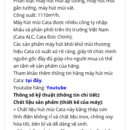
Phân loại: máy hút mùi áp tường, máy hút mùi
gắn tường, máy hút mùi vát.
Công suất: 1110m³/h.
Máy hút mùi Cata được nhiều công ty nhập
khẩu và phân phối trên thị trường Việt Nam
(Cata ALC, Cata Đức Chính).
Các sản phẩm máy hút khói khử mùi thương
hiệu Cata có xuất xứ rõ ràng, giấy tờ chức minh
nguồn gốc đầy đủ giúp cho người mua có thể
an tâm về sản phẩm của hãng.
Tham khảo thêm thông tin hãng máy hút mùi
Cata:
tại đây
.
Youtube hãng:
Youtube
Thông số kỹ thuật (thông tin chi tiết):
Chất liệu sản phẩm (thiết kế của máy):
+ Chất liệu hút mùi Cata này bằng thép sơn
tĩnh điện không rỉ và chất liệu inox, chống oxy
hóa tốt, bền bỉ và dễ dàng vệ sinh.