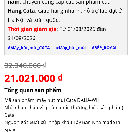
năm
, chuyên cung cấp các sản phẩm của
Hãng Cata
. Giao hàng nhanh, hỗ trợ lắp đặt ở
Hà Nội và toàn quốc.
Thời gian giảm giá
: Từ 01/08/2026 đến
31/08/2026
#Máy_hút_mùi_CATA
#Máy_hút_mùi
#BẾP_ROYAL
32.340.000
₫
21.021.000
Giá
Giá
₫
gốc
hiện
là:
tại
Tổng quan sản phẩm
32.340.000 ₫.
là:
Mã sản phẩm: máy hút mùi Cata DALIA-WH.
21.021.000 ₫.
Nhà nhập khẩu và phân phối (thương hiệu sản phẩm):
Cata.
Nguồn gốc xuất xứ: nhập khẩu Tây Ban Nha made in
Spain.