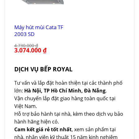
Máy hút mùi Cata TF
2003 SD
4.730.000
₫
Giá
3.074.000
₫
Giá
gốc
hiện
là:
tại
4.730.000 ₫.
là:
3.074.000 ₫.
DỊCH VỤ BẾP ROYAL
Tư vấn và lắp đặt hoàn thiện tại các thành phố
lớn:
Hà Nội, TP Hồ Chí Minh, Đà Nẵng
.
Vận chuyển lắp đặt giao hàng toàn quốc tại
Việt Nam.
Hỗ trợ bảo hành tại nhà, kèm theo dịch vụ bảo
hành hãng hiện có.
Cam kết giá rẻ tốt nhất
, xem sản phẩm tại
nhà, nhân viên kỹ thuật 15 năm kinh nghiệm