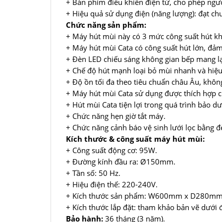
+ Bàn phím điều khiển điện tử, cho phép ngư
+ Hiệu quả sử dụng điện (năng lượng): đạt ch
Chức năng sản phẩm:
+ Máy hút mùi này có 3 mức công suất hút kh
+ Máy hút mùi Cata có công suất hút lớn, đả
+ Đèn LED chiếu sáng không gian bếp mang lạ
+ Chế độ hút mạnh loại bỏ mùi nhanh và hiệu
+ Độ ồn tối đa theo tiêu chuẩn châu Âu, khô
+ Máy hút mùi Cata sử dụng được thích hợp c
+ Hút mùi Cata tiện lợi trong quá trình bảo d
+ Chức năng hẹn giờ tắt máy.
+ Chức năng cảnh báo vệ sinh lưới lọc bằng đè
Kích thước & công suất máy hút mùi:
+ Công suất động cơ: 95W.
+ Đường kính đầu ra: Ø150mm.
+ Tần số: 50 Hz.
+ Hiệu điện thế: 220-240V.
+ Kích thước sản phẩm: W600mm x D280m
+ Kích thước lắp đặt: tham khảo bản vẽ dưới 
Bảo hành:
36 tháng (3 năm).