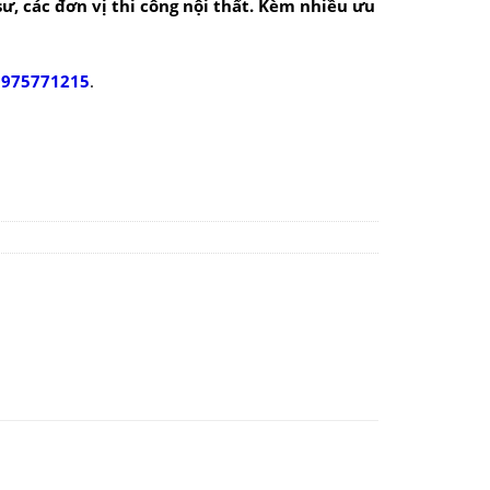
 sư, các đơn vị thi công nội thất. Kèm nhiều ưu
0975771215
.