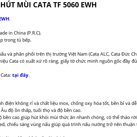
HÚT MÙI CATA TF 5060 EWH
 EWH
.
e in China (P.R.C).
p trong tủ bếp.
u và phân phối trên thị trường Việt Nam (Cata ALC, Cata Đức Ch
ệu Cata có xuất xứ rõ ràng, giấy tờ chức minh nguồn gốc đầy đủ
 Cata:
tại đây
.
h điện không rỉ và chất liệu inox, chống oxy hóa tốt, bền bỉ và dễ
Âu độ ồn thấp, tuổi thọ và độ bền cao.
ộ bền cao giúp hút khói mùi thức ăn nhanh chóng, có thể tháo rời
ed, chiếu sáng vùng nấu giúp quá trình nấu nướng trở nên thuận 