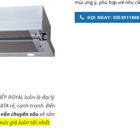
mùi ưng ý,
phù hợp với nhu cầ
GỌI NGAY: 0353911868
BẾP ROYAL luôn là đại lý
ATA rẻ, cạnh tranh. Đến
 vấn chuyên sâu
về sản
mức giá luôn tốt nhất
.