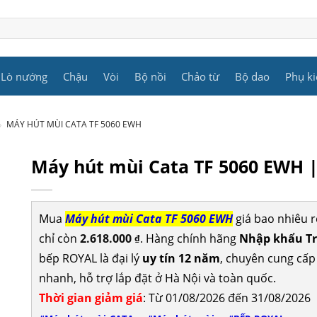
Lò nướng
Chậu
Vòi
Bộ nồi
Chảo từ
Bộ dao
Phụ ki
»
MÁY HÚT MÙI CATA TF 5060 EWH
Máy hút mùi Cata TF 5060 EWH 
Mua
Máy hút mùi Cata TF 5060 EWH
giá bao nhiêu 
chỉ còn
2.618.000
. Hàng chính hãng
Nhập khẩu Tr
₫
bếp ROYAL là đại lý
uy tín 12 năm
, chuyên cung cấ
nhanh, hỗ trợ lắp đặt ở Hà Nội và toàn quốc.
Thời gian giảm giá
: Từ 01/08/2026 đến 31/08/2026