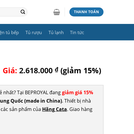
THANH TOÁN
ện tủ bếp
Tủ rượu
Tủ lạnh
Tin tức
|
Giá:
2.618.000
₫
(giảm 15%)
rẻ nhất? Tại BEPROYAL đang
giảm giá 15%
ung Quốc (made in China)
. Thiết bị nhà
p các sản phẩm của
Hãng Cata
. Giao hàng