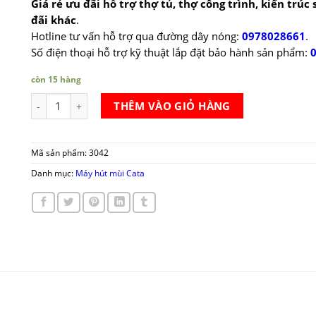
Giá rẻ ưu đãi hỗ trợ thợ tủ, thợ công trình, kiến trúc
đãi khác
.
Hotline tư vấn hỗ trợ qua đường dây nóng:
0978028661
.
Số điện thoại hỗ trợ kỹ thuật lắp đặt bảo hành sản phẩm:
còn 15 hàng
Máy hút mùi Cata TF 5060 EWH số lượng
THÊM VÀO GIỎ HÀNG
Mã sản phẩm:
3042
Danh mục:
Máy hút mùi Cata