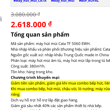
#Máy_hút_mùi_CATA
#Máy_hút_mùi
#BẾP_ROYAL
3.080.000
₫
2.618.000
Giá
₫
Giá
gốc
hiện
là:
tại
Tổng quan sản phẩm
3.080.000 ₫.
là:
2.618.000 ₫.
Mã sản phẩm: máy hút mùi Cata TF 5060 EWH.
Nhà nhập khẩu và phân phối (thương hiệu sản phẩm): Cata
Nguồn gốc xuất xứ: nhập khẩu Trung Quốc made in China (
Phân loại: máy hút mùi âm tủ, máy hút mùi lắp trong tủ bế
Công suất: 380m³/h.
Tồn kho: hàng trong kho.
Chương trình khuyến mại:
Giảm tiền sản phẩm, giảm giá khi mua combo bếp hút, liên 
Khi mua combo bếp, hút mùi, chậu vòi, lò nướng, máy rửa 
riêng.
Dịch vụ hỗ trợ: hỗ trợ lắp đặt giao hàng.
Giảm giá sâu nhất 40% các sản phẩm thiết bị nhà bếp.