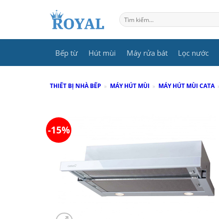
Skip
to
Tìm
kiếm:
content
Bếp từ
Hút mùi
Máy rửa bát
Lọc nước
THIẾT BỊ NHÀ BẾP
»
MÁY HÚT MÙI
»
MÁY HÚT MÙI CATA
-15%