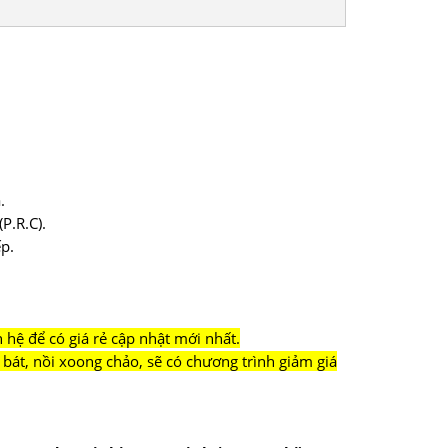
.
P.R.C).
p.
hệ để có giá rẻ cập nhật mới nhất.
bát, nồi xoong chảo, sẽ có chương trình giảm giá