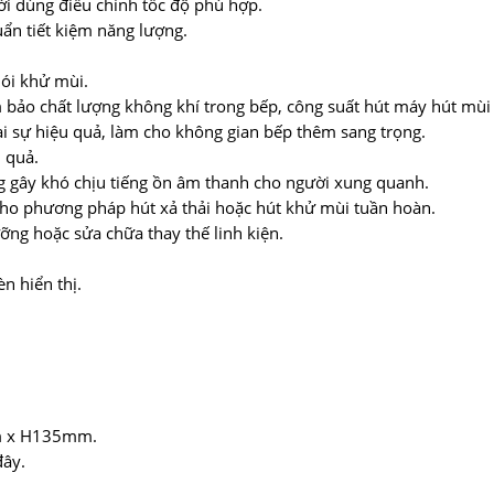
ời dùng điều chỉnh tốc độ phù hợp.
uẩn tiết kiệm năng lượng.
ói khử mùi.
m bảo chất lượng không khí trong bếp, công suất hút máy hút mùi
i sự hiệu quả, làm cho không gian bếp thêm sang trọng.
 quả.
ng gây khó chịu tiếng ồn âm thanh cho người xung quanh.
ho phương pháp hút xả thải hoặc hút khử mùi tuần hoàn.
ưỡng hoặc sửa chữa thay thế linh kiện.
n hiển thị.
m x H135mm.
đây.