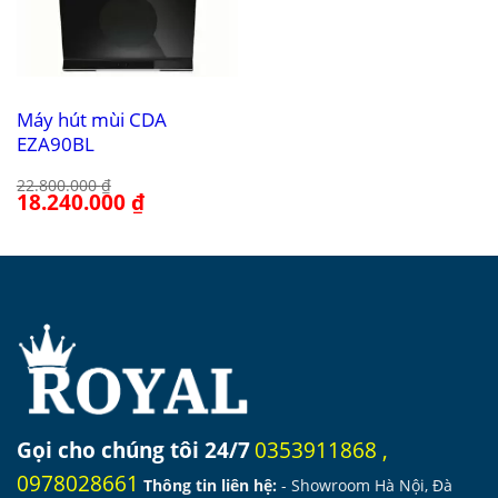
Máy hút mùi CDA
EZA90BL
22.800.000
₫
Giá
18.240.000
₫
Giá
gốc
hiện
là:
tại
22.800.000 ₫.
là:
18.240.000 ₫.
Gọi cho chúng tôi 24/7
0353911868
,
0978028661
Thông tin liên hệ:
- Showroom Hà Nội, Đà