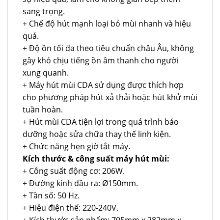
sang trọng.
+ Chế độ hút mạnh loại bỏ mùi nhanh và hiệu
quả.
+ Độ ồn tối đa theo tiêu chuẩn châu Âu, không
gây khó chịu tiếng ồn âm thanh cho người
xung quanh.
+ Máy hút mùi CDA sử dụng được thích hợp
cho phương pháp hút xả thải hoặc hút khử mùi
tuần hoàn.
+ Hút mùi CDA tiện lợi trong quá trình bảo
dưỡng hoặc sửa chữa thay thế linh kiện.
+ Chức năng hẹn giờ tắt máy.
Kích thước & công suất máy hút mùi:
+ Công suất động cơ: 206W.
+ Đường kính đầu ra: Ø150mm.
+ Tần số: 50 Hz.
+ Hiệu điện thế: 220-240V.
+ Kích thước sản phẩm: 705mm x 282mm x