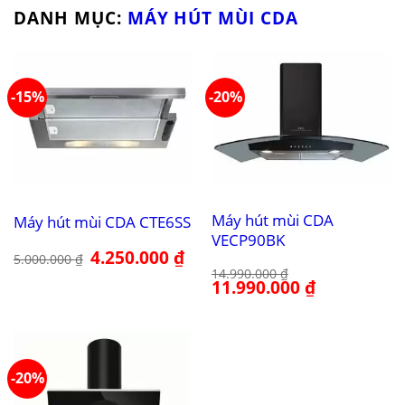
DANH MỤC:
MÁY HÚT MÙI CDA
-15%
-20%
Máy hút mùi CDA
Máy hút mùi CDA CTE6SS
VECP90BK
Giá
4.250.000
₫
Giá
5.000.000
₫
gốc
hiện
14.990.000
₫
là:
tại
Giá
11.990.000
₫
Giá
5.000.000 ₫.
là:
gốc
hiện
4.250.000 ₫.
là:
tại
14.990.000 ₫.
là:
11.990.000 ₫.
-20%