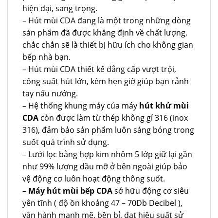
hiện đại, sang trọng.
– Hút mùi CDA đang là một trong những dòng
sản phẩm đã được khẳng định về chất lượng,
chắc chắn sẽ là thiết bị hữu ích cho không gian
bếp nhà bạn.
– Hút mùi CDA thiết kế đẳng cấp vượt trội,
công suất hút lớn, kèm hẹn giờ giúp bạn rảnh
tay nấu nướng.
– Hệ thống khung máy của máy
hút khử mùi
CDA
còn được làm từ thép không gỉ 316 (inox
316), đảm bảo sản phẩm luôn sáng bóng trong
suốt quá trình sử dụng.
– Lưới lọc bằng hợp kim nhôm 5 lớp giữ lại gần
như 99% lượng dầu mỡ ở bên ngoài giúp bảo
vệ động cơ luôn hoạt động thông suốt.
–
Máy hút mùi bếp CDA
sở hữu động cơ siêu
yên tĩnh ( độ ồn khoảng 47 – 70Db Decibel ),
vận hành mạnh mẽ, bền bỉ, đạt hiệu suất sử