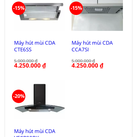
-15%
-15%
Máy hút mùi CDA
Máy hút mùi CDA
CTE6SS
CCA7SI
5.000.000
₫
5.000.000
₫
Giá
4.250.000
₫
Giá
Giá
4.250.000
₫
Giá
gốc
hiện
gốc
hiện
là:
tại
là:
tại
5.000.000 ₫.
là:
5.000.000 ₫.
là:
4.250.000 ₫.
4.250.000 ₫.
-20%
Máy hút mùi CDA