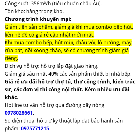
Công suất: 356m³/h (tiêu chuẩn châu Âu).
Tồn kho: hàng trong kho.
Chương trình khuyến mại:
Giảm tiền sản phẩm, giảm giá khi mua combo bếp hút,
liên hệ để có giá rẻ cập nhật mới nhất.
Khi mua combo bếp, hút mùi, chậu vòi, lò nướng, máy
rửa bát, nồi xoong chảo, sẽ có chương trình giảm giá
riêng.
Dịch vụ hỗ trợ: hỗ trợ lắp đặt giao hàng.
Giảm giá sâu nhất 40% các sản phẩm thiết bị nhà bếp.
Giá rẻ ưu đãi hỗ trợ thợ tủ, thợ công trình, kiến trúc
sư, các đơn vị thi công nội thất. Kèm nhiều ưu đãi
khác
.
Hotline tư vấn hỗ trợ qua đường dây nóng:
0978028661
.
Số điện thoại hỗ trợ kỹ thuật lắp đặt bảo hành sản
phẩm:
0975771215
.