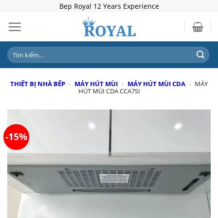
Skip
Bep Royal 12 Years Experience
to
content
Tìm
kiếm:
THIẾT BỊ NHÀ BẾP
»
MÁY HÚT MÙI
»
MÁY HÚT MÙI CDA
»
MÁY
HÚT MÙI CDA CCA7SI
-15%