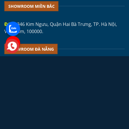
SHOWROOM MIỀN BẮC
ĐC 1:
346 Kim Ngưu, Quận Hai Bà Trưng, TP. Hà Nội,
Việt Nam, 100000.
SHOWROOM ĐÀ NẴNG
ĐC 1:
Ỷ Lan Nguyên Phi, Quận Hải Châu, TP. Đà Nẵng,
Việt Nam, 550000.
SHOWROOM MIỀN NAM
ĐC 1:
Số 72, Thiên Phước, Phường 9, Quận Tân Bình,
TP. HCM, Việt Nam, 700000.
ĐC 2:
Số 23 Đường Võ Thị
Liễu, khu phố 4, P.An Phú Đông, Q12, TP. HCM, Việt