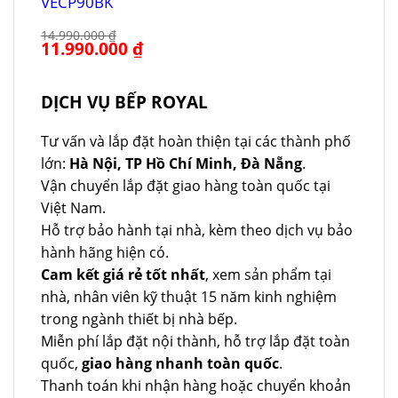
VECP90BK
14.990.000
₫
Giá
11.990.000
₫
Giá
gốc
hiện
là:
tại
14.990.000 ₫.
là:
11.990.000 ₫.
DỊCH VỤ BẾP ROYAL
Tư vấn và lắp đặt hoàn thiện tại các thành phố
lớn:
Hà Nội, TP Hồ Chí Minh, Đà Nẵng
.
Vận chuyển lắp đặt giao hàng toàn quốc tại
Việt Nam.
Hỗ trợ bảo hành tại nhà, kèm theo dịch vụ bảo
hành hãng hiện có.
Cam kết giá rẻ tốt nhất
, xem sản phẩm tại
nhà, nhân viên kỹ thuật 15 năm kinh nghiệm
trong ngành thiết bị nhà bếp.
Miễn phí lắp đặt nội thành, hỗ trợ lắp đặt toàn
quốc,
giao hàng nhanh toàn quốc
.
Thanh toán khi nhận hàng hoặc chuyển khoản