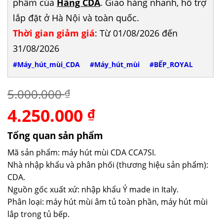
phẩm của
Hãng CDA
. Giao hàng nhanh, hỗ trợ
lắp đặt ở Hà Nội và toàn quốc.
Thời gian giảm giá
: Từ 01/08/2026 đến
31/08/2026
#Máy_hút_mùi_CDA
#Máy_hút_mùi
#BẾP_ROYAL
5.000.000
₫
4.250.000
Giá
Giá
₫
gốc
hiện
là:
tại
Tổng quan sản phẩm
5.000.000 ₫.
là:
Mã sản phẩm: máy hút mùi CDA CCA7SI.
4.250.000 ₫.
Nhà nhập khẩu và phân phối (thương hiệu sản phẩm):
CDA.
Nguồn gốc xuất xứ: nhập khẩu Ý made in Italy.
Phân loại: máy hút mùi âm tủ toàn phần, máy hút mùi
lắp trong tủ bếp.