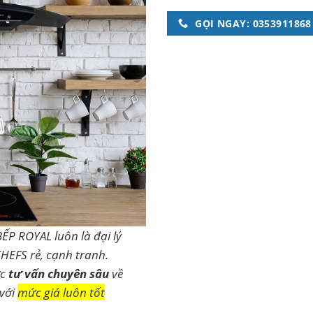
GỌI NGAY: 0353911868
BẾP ROYAL luôn là đại lý
HEFS rẻ, cạnh tranh.
ợc
tư vấn chuyên sâu
về
 với
mức giá luôn tốt