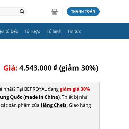
THANH TOÁN
ện tủ bếp
Tủ rượu
Tủ lạnh
Tin tức
|
Giá:
4.543.000
₫
(giảm 30%)
rẻ nhất? Tại BEPROYAL đang
giảm giá 30%
ung Quốc (made in China)
. Thiết bị nhà
p các sản phẩm của
Hãng Chefs
. Giao hàng