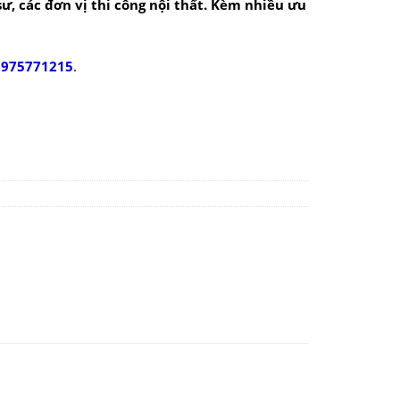
 sư, các đơn vị thi công nội thất. Kèm nhiều ưu
0975771215
.