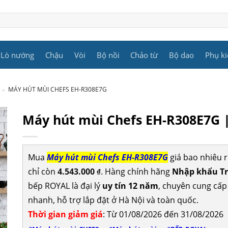
Lò nướng
Chậu
Vòi
Bộ nồi
Chảo từ
Bộ dao
Phụ ki
»
MÁY HÚT MÙI CHEFS EH-R308E7G
Máy hút mùi Chefs EH-R308E7G 
Mua
Máy hút mùi Chefs EH-R308E7G
giá bao nhiêu 
chỉ còn
4.543.000
. Hàng chính hãng
Nhập khẩu Tr
₫
bếp ROYAL là đại lý
uy tín 12 năm
, chuyên cung cấ
nhanh, hỗ trợ lắp đặt ở Hà Nội và toàn quốc.
Thời gian giảm giá
: Từ 01/08/2026 đến 31/08/2026