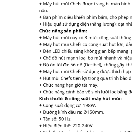
+ Máy hút mùi Chefs được trang bị màn hình 
nấu.
+ Bàn phím điều khiển phím bấm, cho phép n
+ Hiệu quả sử dụng điện (năng lượng): đạt nh
Chức năng sản phẩm:
+ Máy hút mùi này có 3 mức công suất thông
+ Máy hút mùi Chefs có công suất hút lớn, đ
+ Đèn LED chiếu sáng không gian bếp mang lạ
+ Chế độ hút mạnh loại bỏ mùi nhanh và hiệu
+ Độ ồn tối đa: 56 dB (Decibel), không gây k
+ Máy hút mùi Chefs sử dụng được thích hợp
+ Hút mùi Chefs tiện lợi trong quá trình bảo 
+ Chức năng hẹn giờ tắt máy.
+ Chức năng cảnh báo vệ sinh lưới lọc bằng đè
Kích thước & công suất máy hút mùi:
+ Công suất động cơ: 198W.
+ Đường kính đầu ra: Ø150mm.
+ Tần số: 50 Hz.
+ Hiệu điện thế: 220-240V.