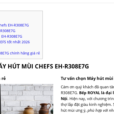
Chefs EH-R308E7G
H-R308E7G
s EH-R308E7G
FS tốt nhất 2026
8E7G chính hãng giá rẻ
ÁY HÚT MÙI CHEFS EH-R308E7G
 rẻ
Tư vấn chọn Máy hút mùi
Cám ơn quý khách đã quan tâ
R308E7G.
Bếp ROYAL là đại 
Nội
. Hiện nay, với chương trì
thợ lắp đặt giàu kinh nghiệm.
hút mùi ưng ý,
phù hợp với nh