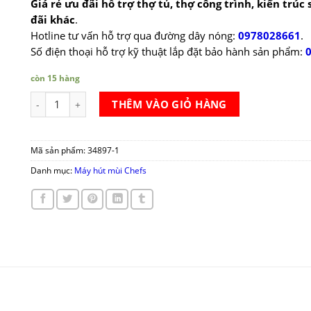
Giá rẻ ưu đãi hỗ trợ thợ tủ, thợ công trình, kiến trúc
đãi khác
.
Hotline tư vấn hỗ trợ qua đường dây nóng:
0978028661
.
Số điện thoại hỗ trợ kỹ thuật lắp đặt bảo hành sản phẩm:
còn 15 hàng
Máy hút mùi Chefs EH-R308E7G số lượng
THÊM VÀO GIỎ HÀNG
Mã sản phẩm:
34897-1
Danh mục:
Máy hút mùi Chefs