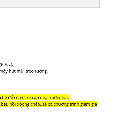
s.
P.R.C).
 máy hút mùi treo tường.
hệ để có giá rẻ cập nhật mới nhất.
bát, nồi xoong chảo, sẽ có chương trình giảm giá