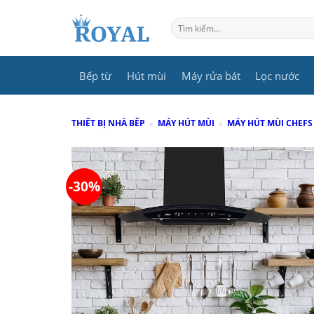
Skip
to
Tìm
kiếm:
content
Bếp từ
Hút mùi
Máy rửa bát
Lọc nước
THIẾT BỊ NHÀ BẾP
»
MÁY HÚT MÙI
»
MÁY HÚT MÙI CHEFS
-30%