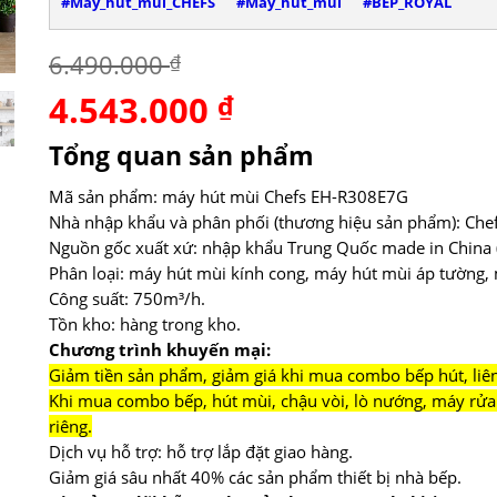
#Máy_hút_mùi_CHEFS
#Máy_hút_mùi
#BẾP_ROYAL
6.490.000
₫
4.543.000
Giá
₫
Giá
gốc
hiện
là:
tại
Tổng quan sản phẩm
6.490.000 ₫.
là:
4.543.000 ₫.
Mã sản phẩm: máy hút mùi Chefs EH-R308E7G
Nhà nhập khẩu và phân phối (thương hiệu sản phẩm): Chef
Nguồn gốc xuất xứ: nhập khẩu Trung Quốc made in China (
Phân loại: máy hút mùi kính cong, máy hút mùi áp tường,
Công suất: 750m³/h.
Tồn kho: hàng trong kho.
Chương trình khuyến mại:
Giảm tiền sản phẩm, giảm giá khi mua combo bếp hút, liên 
Khi mua combo bếp, hút mùi, chậu vòi, lò nướng, máy rửa 
riêng.
Dịch vụ hỗ trợ: hỗ trợ lắp đặt giao hàng.
Giảm giá sâu nhất 40% các sản phẩm thiết bị nhà bếp.