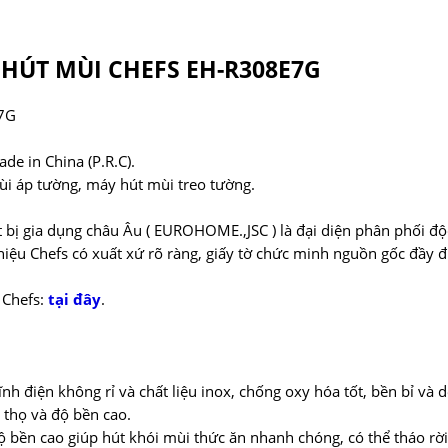
HÚT MÙI CHEFS EH-R308E7G
E7G
e in China (P.R.C).
ùi áp tường, máy hút mùi treo tường.
 bị gia dụng châu Âu ( EUROHOME.,JSC ) là đại diện phân phối đ
ệu Chefs có xuất xứ rõ ràng, giấy tờ chức minh nguồn gốc đầy đ
 Chefs:
tại đây
.
nh điện không rỉ và chất liệu inox, chống oxy hóa tốt, bền bỉ và d
 thọ và độ bền cao.
ộ bền cao giúp hút khói mùi thức ăn nhanh chóng, có thể tháo rời