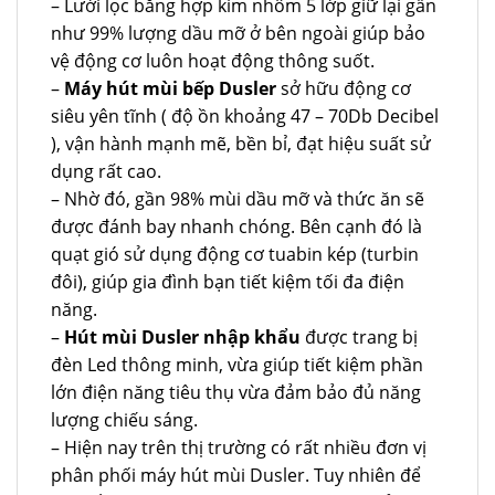
– Lưới lọc bằng hợp kim nhôm 5 lớp giữ lại gần
như 99% lượng dầu mỡ ở bên ngoài giúp bảo
vệ động cơ luôn hoạt động thông suốt.
–
Máy hút mùi bếp Dusler
sở hữu động cơ
siêu yên tĩnh ( độ ồn khoảng 47 – 70Db Decibel
), vận hành mạnh mẽ, bền bỉ, đạt hiệu suất sử
dụng rất cao.
– Nhờ đó, gần 98% mùi dầu mỡ và thức ăn sẽ
được đánh bay nhanh chóng. Bên cạnh đó là
quạt gió sử dụng động cơ tuabin kép (turbin
đôi), giúp gia đình bạn tiết kiệm tối đa điện
năng.
–
Hút mùi Dusler nhập khẩu
được trang bị
đèn Led thông minh, vừa giúp tiết kiệm phần
lớn điện năng tiêu thụ vừa đảm bảo đủ năng
lượng chiếu sáng.
– Hiện nay trên thị trường có rất nhiều đơn vị
phân phối máy hút mùi Dusler. Tuy nhiên để