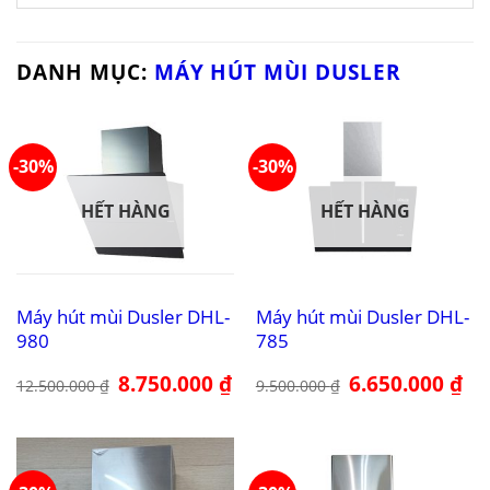
DANH MỤC:
MÁY HÚT MÙI DUSLER
-30%
-30%
HẾT HÀNG
HẾT HÀNG
Máy hút mùi Dusler DHL-
Máy hút mùi Dusler DHL-
980
785
Giá
8.750.000
₫
Giá
Giá
6.650.000
₫
Giá
12.500.000
₫
9.500.000
₫
gốc
hiện
gốc
hiệ
là:
tại
là:
tại
12.500.000 ₫.
là:
9.500.000 ₫.
là:
8.750.000 ₫.
6.6