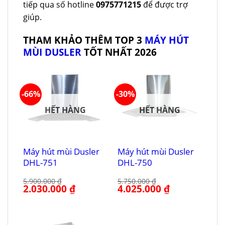
tiếp qua số hotline
0975771215
để được trợ
giúp.
THAM KHẢO THÊM TOP 3
MÁY HÚT
MÙI DUSLER
TỐT NHẤT 2026
-66%
-30%
HẾT HÀNG
HẾT HÀNG
Máy hút mùi Dusler
Máy hút mùi Dusler
DHL-751
DHL-750
5.900.000
₫
5.750.000
₫
Giá
2.030.000
₫
Giá
Giá
4.025.000
₫
Giá
gốc
hiện
gốc
hiện
là:
tại
là:
tại
5.900.000 ₫.
là:
5.750.000 ₫.
là:
2.030.000 ₫.
4.025.000 ₫.