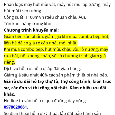
Phân loại: máy hút mùi vát, máy hút mùi áp tường, máy
hút mùi treo tường.
Công suất: 1100m³/h (tiêu chuẩn châu Âu).
Tồn kho: hàng trong kho.
Chương trình khuyến mại:
Giảm tiền sản phẩm, giảm giá khi mua combo bếp hút,
liên hệ để có giá rẻ cập nhật mới nhất.
Khi mua combo bếp, hút mùi, chậu vòi, lò nướng, máy
rửa bát, nồi xoong chảo, sẽ có chương trình giảm giá
riêng.
Dịch vụ hỗ trợ: hỗ trợ lắp đặt giao hàng.
Giảm giá sâu nhất 40% các sản phẩm thiết bị nhà bếp.
Giá rẻ ưu đãi hỗ trợ thợ tủ, thợ công trình, kiến trúc
sư, các đơn vị thi công nội thất. Kèm nhiều ưu đãi
khác
.
Hotline tư vấn hỗ trợ qua đường dây nóng:
0978028661
.
Số điện thoại hỗ trợ kỹ thuật lắp đặt bảo hành sản