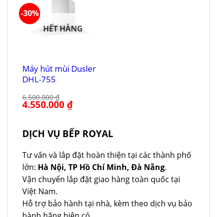
-30%
HẾT HÀNG
Máy hút mùi Dusler
DHL-755
6.500.000
₫
Giá
4.550.000
₫
Giá
gốc
hiện
là:
tại
6.500.000 ₫.
là:
4.550.000 ₫.
DỊCH VỤ BẾP ROYAL
Tư vấn và lắp đặt hoàn thiện tại các thành phố
lớn:
Hà Nội, TP Hồ Chí Minh, Đà Nẵng
.
Vận chuyển lắp đặt giao hàng toàn quốc tại
Việt Nam.
Hỗ trợ bảo hành tại nhà, kèm theo dịch vụ bảo
hành hãng hiện có.