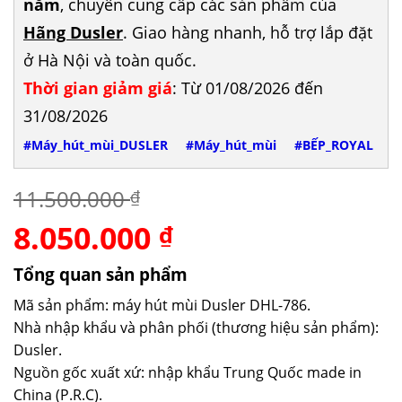
năm
, chuyên cung cấp các sản phẩm của
Hãng Dusler
. Giao hàng nhanh, hỗ trợ lắp đặt
ở Hà Nội và toàn quốc.
Thời gian giảm giá
: Từ 01/08/2026 đến
31/08/2026
#Máy_hút_mùi_DUSLER
#Máy_hút_mùi
#BẾP_ROYAL
11.500.000
₫
8.050.000
Giá
Giá
₫
gốc
hiện
là:
tại
Tổng quan sản phẩm
11.500.000 ₫.
là:
Mã sản phẩm: máy hút mùi Dusler DHL-786.
8.050.000 ₫.
Nhà nhập khẩu và phân phối (thương hiệu sản phẩm):
Dusler.
Nguồn gốc xuất xứ: nhập khẩu Trung Quốc made in
China (P.R.C).