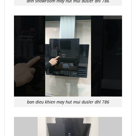
anh showroom may hut mui dusler dhl 786
ban dieu khien may hut mui dusler dhl 786