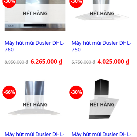
-30%
-30%
HẾT HÀNG
HẾT HÀNG
Máy hút mùi Dusler DHL-
Máy hút mùi Dusler DHL-
760
750
Giá
6.265.000
₫
Giá
Giá
4.025.000
₫
Giá
8.950.000
₫
5.750.000
₫
gốc
hiện
gốc
hiệ
là:
tại
là:
tại
8.950.000 ₫.
là:
5.750.000 ₫.
là:
6.265.000 ₫.
4.0
-66%
-30%
HẾT HÀNG
HẾT HÀNG
Máy hút mùi Dusler DHL-
Máy hút mùi Dusler DHL-