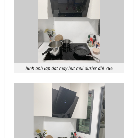
hinh anh lap dat may hut mui dusler dhl 786