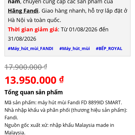
năm
, chuyên cung cấp các sản phẩm của
Hãng Fandi
. Giao hàng nhanh, hỗ trợ lắp đặt ở
Hà Nội và toàn quốc.
Thời gian giảm giá
: Từ 01/08/2026 đến
31/08/2026
#Máy_hút_mùi_FANDI
#Máy_hút_mùi
#BẾP_ROYAL
17.900.000
₫
13.950.000
Giá
Giá
₫
gốc
hiện
là:
tại
Tổng quan sản phẩm
17.900.000 ₫.
là:
Mã sản phẩm: máy hút mùi Fandi FD 8899ID SMART.
13.950.000 ₫.
Nhà nhập khẩu và phân phối (thương hiệu sản phẩm):
Fandi.
Nguồn gốc xuất xứ: nhập khẩu Malaysia made in
Malaysia.