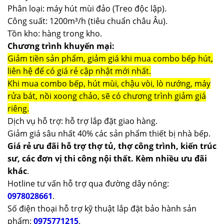
Phân loại: máy hút mùi đảo (Treo độc lập).
Công suất: 1200m³/h (tiêu chuẩn châu Âu).
Tồn kho: hàng trong kho.
Chương trình khuyến mại:
Giảm tiền sản phẩm, giảm giá khi mua combo bếp hút,
liên hệ để có giá rẻ cập nhật mới nhất.
Khi mua combo bếp, hút mùi, chậu vòi, lò nướng, máy
rửa bát, nồi xoong chảo, sẽ có chương trình giảm giá
riêng.
Dịch vụ hỗ trợ: hỗ trợ lắp đặt giao hàng.
Giảm giá sâu nhất 40% các sản phẩm thiết bị nhà bếp.
Giá rẻ ưu đãi hỗ trợ thợ tủ, thợ công trình, kiến trúc
sư, các đơn vị thi công nội thất. Kèm nhiều ưu đãi
khác
.
Hotline tư vấn hỗ trợ qua đường dây nóng:
0978028661
.
Số điện thoại hỗ trợ kỹ thuật lắp đặt bảo hành sản
phẩm:
0975771215
.