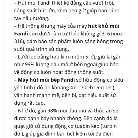
– Hút mùi Fandi thiết kế đẳng cấp vượt trội,
công suất hút lớn, kèm hẹn giờ giúp bạn rảnh
tay nấu nướng.
– Hệ thống khung máy của máy
hút khử mùi
Fandi
còn được làm từ thép không gỉ 316 (inox
316), đảm bảo sản phẩm luôn sáng bóng trong
suốt quá trình sử dụng.
– Lưới lọc bằng hợp kim nhôm 5 lớp giữ lại gần
như 99% lượng dầu mỡ ở bên ngoài giúp bảo
vệ động cơ luôn hoạt động thông suốt.
–
Máy hút mùi bếp Fandi
sở hữu động cơ siêu
yên tĩnh ( độ ồn khoảng 47 – 70Db Decibel ),
vận hành mạnh mẽ, bền bỉ, đạt hiệu suất sử
dụng rất cao.
– Nhờ đó, gần 98% mùi dầu mỡ và thức ăn sẽ
được đánh bay nhanh chóng. Bên cạnh đó là
quạt gió sử dụng động cơ tuabin kép (turbin
đôi), giúp gia đình bạn tiết kiệm tối đa điện