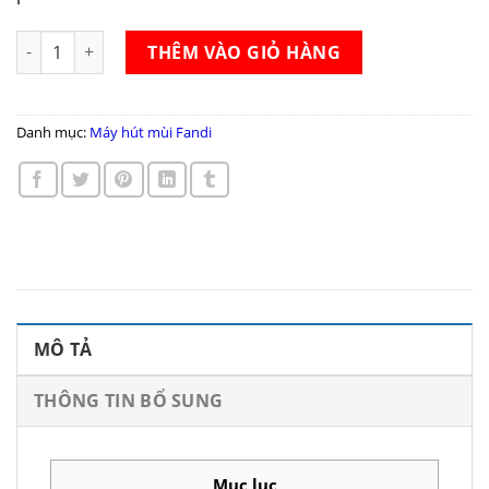
Máy hút mùi Fandi FD 8899ID SMART số lượng
THÊM VÀO GIỎ HÀNG
Danh mục:
Máy hút mùi Fandi
MÔ TẢ
THÔNG TIN BỔ SUNG
Mục lục