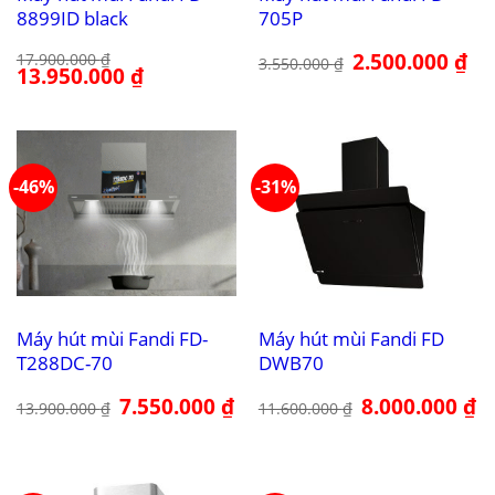
8899ID black
705P
Giá
2.500.000
₫
Giá
17.900.000
₫
3.550.000
₫
Giá
13.950.000
₫
Giá
gốc
hiệ
gốc
hiện
là:
tại
là:
tại
3.550.000 ₫.
là:
17.900.000 ₫.
là:
2.5
13.950.000 ₫.
-46%
-31%
Máy hút mùi Fandi FD-
Máy hút mùi Fandi FD
T288DC-70
DWB70
Giá
7.550.000
₫
Giá
Giá
8.000.000
₫
Gi
13.900.000
₫
11.600.000
₫
gốc
hiện
gốc
hi
là:
tại
là:
tại
13.900.000 ₫.
là:
11.600.000 ₫.
là:
7.550.000 ₫.
8.