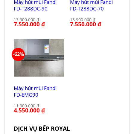
Máy hút mùi Fandi
Máy hút mùi Fandi
FD-T288DC-90
FD-T288DC-70
13.900.000
₫
13.900.000
₫
Giá
7.550.000
₫
Giá
Giá
7.550.000
₫
Giá
gốc
hiện
gốc
hiện
là:
tại
là:
tại
13.900.000 ₫.
là:
13.900.000 ₫.
là:
7.550.000 ₫.
7.550.000 ₫.
-62%
Máy hút mùi Fandi
FD-EMG90
11.900.000
₫
Giá
4.550.000
₫
Giá
gốc
hiện
là:
tại
11.900.000 ₫.
là:
4.550.000 ₫.
DỊCH VỤ BẾP ROYAL