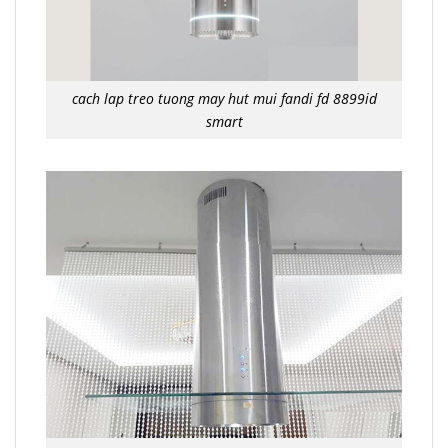
cach lap treo tuong may hut mui fandi fd 8899id
smart