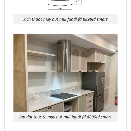
kich thuoc may hut mui fandi fd 8899id smart
lap dat thuc te may hut mui fandi fd 8899id smart