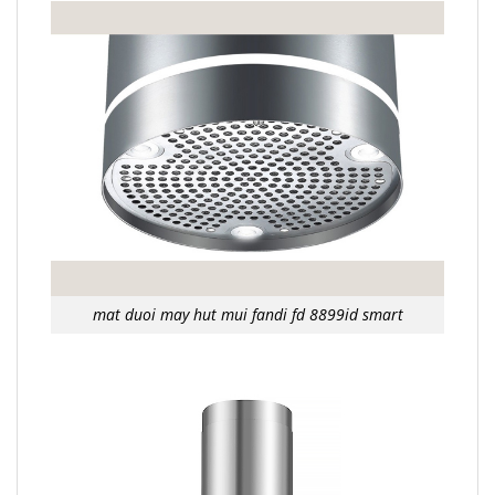
mat duoi may hut mui fandi fd 8899id smart