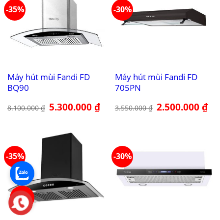
-35%
-30%
Máy hút mùi Fandi FD
Máy hút mùi Fandi FD
BQ90
705PN
Giá
5.300.000
₫
Giá
Giá
2.500.000
₫
Giá
8.100.000
₫
3.550.000
₫
gốc
hiện
gốc
hiệ
là:
tại
là:
tại
8.100.000 ₫.
là:
3.550.000 ₫.
là:
5.300.000 ₫.
2.5
-35%
-30%