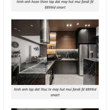
hinh anh hoan thien lap dat may hut mui fandi fd
8899id smart
hinh anh lap dat thuc te may hut mui fandi fd 8899id
smart