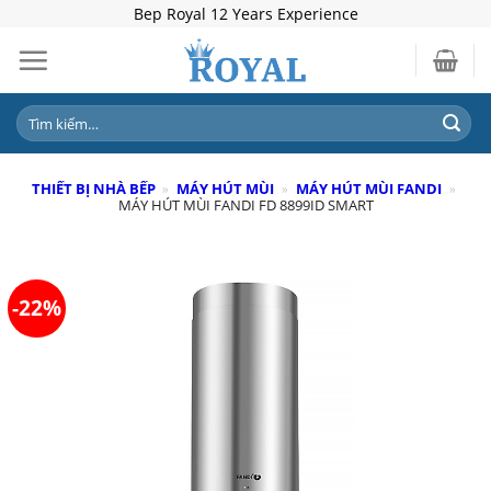
Skip
Bep Royal 12 Years Experience
to
content
Tìm
kiếm:
THIẾT BỊ NHÀ BẾP
»
MÁY HÚT MÙI
»
MÁY HÚT MÙI FANDI
»
MÁY HÚT MÙI FANDI FD 8899ID SMART
-22%