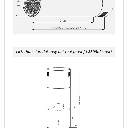
kich thuoc lap dat may hut mui fandi fd 8899id smart