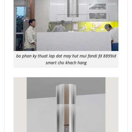
bo phan ky thuat lap dat may hut mui fandi fd 8899id
smart cho khach hang