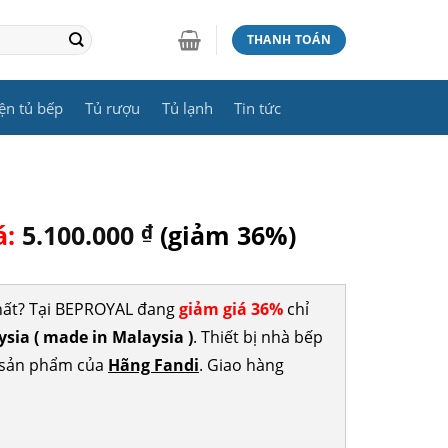
THANH TOÁN
ện tủ bếp
Tủ rượu
Tủ lạnh
Tin tức
á:
5.100.000
₫
(giảm 36%)
hất? Tại BEPROYAL đang
giảm giá 36%
chỉ
ia ( made in Malaysia )
. Thiết bị nhà bếp
c sản phẩm của
Hãng Fandi
. Giao hàng