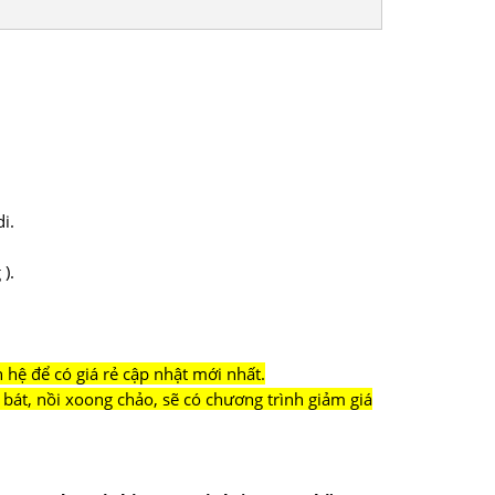
i.
.
).
hệ để có giá rẻ cập nhật mới nhất.
bát, nồi xoong chảo, sẽ có chương trình giảm giá