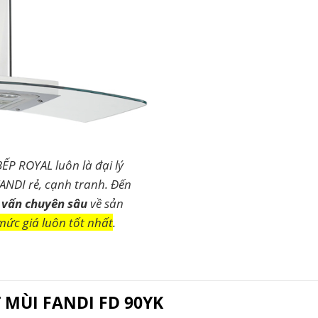
BẾP ROYAL luôn là đại lý
ANDI rẻ, cạnh tranh. Đến
 vấn chuyên sâu
về sản
mức giá luôn tốt nhất
.
 MÙI FANDI FD 90YK