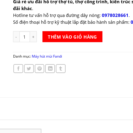
Giá rẻ ưu đãi hỗ trợ thợ tủ, thợ công trình, kiến trúc
đãi khác
.
Hotline tư vấn hỗ trợ qua đường dây nóng:
0978028661
.
Số điện thoại hỗ trợ kỹ thuật lắp đặt bảo hành sản phẩm:
Máy hút mùi Fandi FD 90YK số lượng
THÊM VÀO GIỎ HÀNG
Danh mục:
Máy hút mùi Fandi