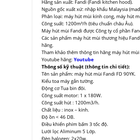
Hãng sản xuất: Fandi (Fandi kitchen hood).
Nguồn gốc xuất xứ: nhập khẩu Malaysia (made
Phân loại: máy hút mùi kính cong, máy hút m
Công suất: 1200m³/h (tiêu chuẩn châu Âu).
Máy hút mùi Fandi được Công ty cổ phần Fand
Các sản phẩm máy hút mùi thương hiệu Fandi 
hãng.
Tham khảo thêm thông tin hãng máy hút mùi
Youtube hãng:
Youtube
Thông số kỹ thuật (thông tin chi tiết):
Tên sản phẩm: máy hút mùi Fandi FD 90YK.
Kiểu toa máy gắn tường.
Động cơ Tua bin đôi.
Công suất motor: 1 x 180W.
Công suất hút : 1200m3/h.
Chất liệu : inox – kính.
Độ ồn < 46 DB.
Điều khiển phím bấm 3 tốc độ.
Lưới lọc Aliminum 5 Lớp.
Đèn halogen: 2x20w.