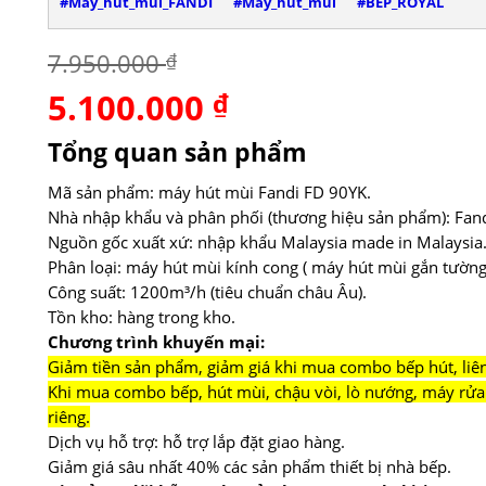
#Máy_hút_mùi_FANDI
#Máy_hút_mùi
#BẾP_ROYAL
7.950.000
₫
5.100.000
Giá
₫
Giá
gốc
hiện
là:
tại
Tổng quan sản phẩm
7.950.000 ₫.
là:
5.100.000 ₫.
Mã sản phẩm: máy hút mùi Fandi FD 90YK.
Nhà nhập khẩu và phân phối (thương hiệu sản phẩm): Fand
Nguồn gốc xuất xứ: nhập khẩu Malaysia made in Malaysia
Phân loại: máy hút mùi kính cong ( máy hút mùi gắn tường 
Công suất: 1200m³/h (tiêu chuẩn châu Âu).
Tồn kho: hàng trong kho.
Chương trình khuyến mại:
Giảm tiền sản phẩm, giảm giá khi mua combo bếp hút, liên 
Khi mua combo bếp, hút mùi, chậu vòi, lò nướng, máy rửa 
riêng.
Dịch vụ hỗ trợ: hỗ trợ lắp đặt giao hàng.
Giảm giá sâu nhất 40% các sản phẩm thiết bị nhà bếp.