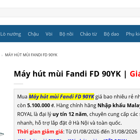
Lò nướng
Chậu
Vòi
Bộ nồi
Chảo từ
Bộ dao
Phụ ki
»
MÁY HÚT MÙI FANDI FD 90YK
Máy hút mùi Fandi FD 90YK |
Gi
Mua
Máy hút mùi Fandi FD 90YK
giá bao nhiêu rẻ n
còn
5.100.000
. Hàng chính hãng
Nhập khẩu Malays
₫
ROYAL là đại lý
uy tín 12 năm
, chuyên cung cấp cá
nhanh, hỗ trợ lắp đặt ở Hà Nội và toàn quốc.
Thời gian giảm giá
: Từ 01/08/2026 đến 31/08/2026