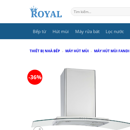
Skip
to
Tìm
kiếm:
content
Bếp từ
Hút mùi
Máy rửa bát
Lọc nước
THIẾT BỊ NHÀ BẾP
»
MÁY HÚT MÙI
»
MÁY HÚT MÙI FANDI
-36%