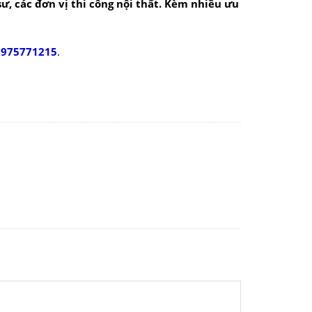
 sư, các đơn vị thi công nội thất. Kèm nhiều ưu
0975771215
.