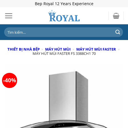
Skip
Bep Royal 12 Years Experience
to
content
Tìm
kiếm:
THIẾT BỊ NHÀ BẾP
»
MÁY HÚT MÙI
»
MÁY HÚT MÙI FASTER
»
MÁY HÚT MÙI FASTER FS 3388CH1 70
-40%