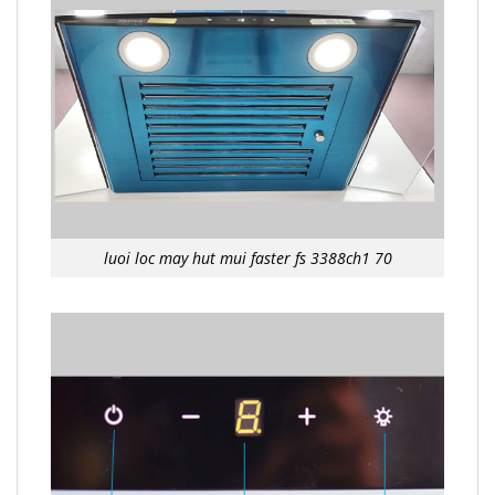
luoi loc may hut mui faster fs 3388ch1 70