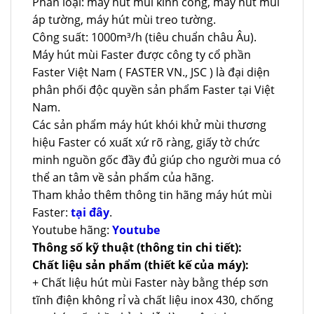
Phân loại: máy hút mùi kính cong, máy hút mùi
áp tường, máy hút mùi treo tường.
Công suất: 1000m³/h (tiêu chuẩn châu Âu).
Máy hút mùi Faster được công ty cổ phần
Faster Việt Nam ( FASTER VN., JSC ) là đại diện
phân phối độc quyền sản phẩm Faster tại Việt
Nam.
Các sản phẩm máy hút khói khử mùi thương
hiệu Faster có xuất xứ rõ ràng, giấy tờ chức
minh nguồn gốc đầy đủ giúp cho người mua có
thể an tâm về sản phẩm của hãng.
Tham khảo thêm thông tin hãng máy hút mùi
Faster:
tại đây
.
Youtube hãng:
Youtube
Thông số kỹ thuật (thông tin chi tiết):
Chất liệu sản phẩm (thiết kế của máy):
+ Chất liệu hút mùi Faster này bằng thép sơn
tĩnh điện không rỉ và chất liệu inox 430, chống