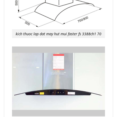
kich thuoc lap dat may hut mui faster fs 3388ch1 70