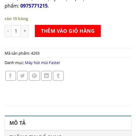
phẩm:
0975771215
.
còn 15 hàng
Máy hút mùi Faster FS 3388CH1 70 số lượng
THÊM VÀO GIỎ HÀNG
Mã sản phẩm:
4293
Danh mục:
Máy hút mùi Faster
MÔ TẢ