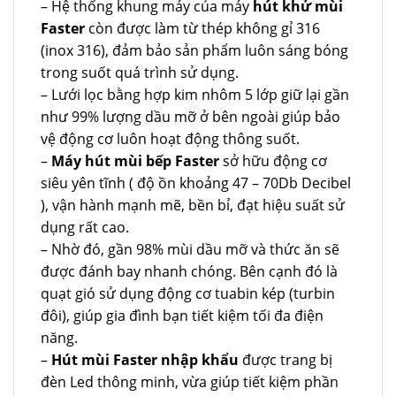
– Hệ thống khung máy của máy
hút khử mùi
Faster
còn được làm từ thép không gỉ 316
(inox 316), đảm bảo sản phẩm luôn sáng bóng
trong suốt quá trình sử dụng.
– Lưới lọc bằng hợp kim nhôm 5 lớp giữ lại gần
như 99% lượng dầu mỡ ở bên ngoài giúp bảo
vệ động cơ luôn hoạt động thông suốt.
–
Máy hút mùi bếp Faster
sở hữu động cơ
siêu yên tĩnh ( độ ồn khoảng 47 – 70Db Decibel
), vận hành mạnh mẽ, bền bỉ, đạt hiệu suất sử
dụng rất cao.
– Nhờ đó, gần 98% mùi dầu mỡ và thức ăn sẽ
được đánh bay nhanh chóng. Bên cạnh đó là
quạt gió sử dụng động cơ tuabin kép (turbin
đôi), giúp gia đình bạn tiết kiệm tối đa điện
năng.
–
Hút mùi Faster nhập khẩu
được trang bị
đèn Led thông minh, vừa giúp tiết kiệm phần