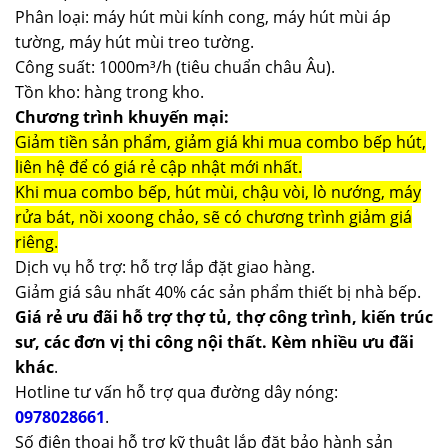
Phân loại: máy hút mùi kính cong, máy hút mùi áp
tường, máy hút mùi treo tường.
Công suất: 1000m³/h (tiêu chuẩn châu Âu).
Tồn kho: hàng trong kho.
Chương trình khuyến mại:
Giảm tiền sản phẩm, giảm giá khi mua combo bếp hút,
liên hệ để có giá rẻ cập nhật mới nhất.
Khi mua combo bếp, hút mùi, chậu vòi, lò nướng, máy
rửa bát, nồi xoong chảo, sẽ có chương trình giảm giá
riêng.
Dịch vụ hỗ trợ: hỗ trợ lắp đặt giao hàng.
Giảm giá sâu nhất 40% các sản phẩm thiết bị nhà bếp.
Giá rẻ ưu đãi hỗ trợ thợ tủ, thợ công trình, kiến trúc
sư, các đơn vị thi công nội thất. Kèm nhiều ưu đãi
khác
.
Hotline tư vấn hỗ trợ qua đường dây nóng:
0978028661
.
Số điện thoại hỗ trợ kỹ thuật lắp đặt bảo hành sản