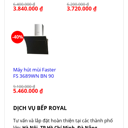
6.400.000
₫
6.200.000
₫
Giá
3.840.000
₫
Giá
Giá
3.720.000
₫
Giá
gốc
hiện
gốc
hiện
là:
tại
là:
tại
6.400.000 ₫.
là:
6.200.000 ₫.
là:
3.840.000 ₫.
3.720.000 ₫.
-40%
Máy hút mùi Faster
FS 3689WN BN 90
9.100.000
₫
Giá
5.460.000
₫
Giá
gốc
hiện
là:
tại
9.100.000 ₫.
là:
5.460.000 ₫.
DỊCH VỤ BẾP ROYAL
Tư vấn và lắp đặt hoàn thiện tại các thành phố
lớn:
Hà Nội, TP Hồ Chí Minh, Đà Nẵng
.