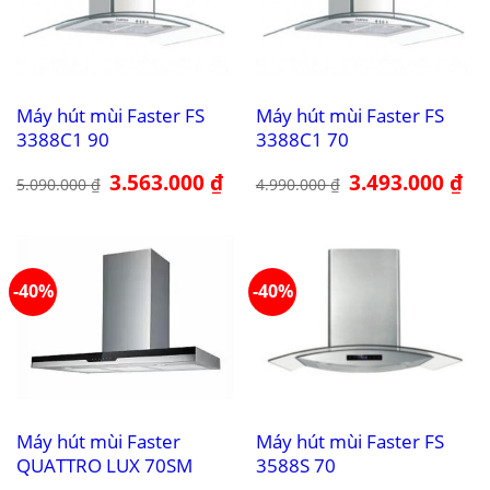
Máy hút mùi Faster FS
Máy hút mùi Faster FS
3388C1 90
3388C1 70
Giá
3.563.000
₫
Giá
Giá
3.493.000
₫
Giá
5.090.000
₫
4.990.000
₫
gốc
hiện
gốc
hiệ
là:
tại
là:
tại
5.090.000 ₫.
là:
4.990.000 ₫.
là:
3.563.000 ₫.
3.4
-40%
-40%
Máy hút mùi Faster
Máy hút mùi Faster FS
QUATTRO LUX 70SM
3588S 70