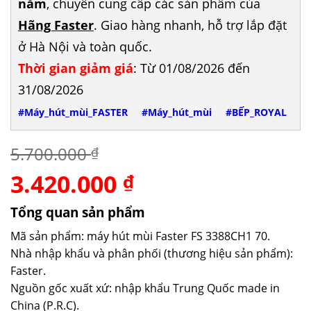
năm
, chuyên cung cấp các sản phẩm của
Hãng Faster
. Giao hàng nhanh, hỗ trợ lắp đặt
ở Hà Nội và toàn quốc.
Thời gian giảm giá
: Từ 01/08/2026 đến
31/08/2026
#Máy_hút_mùi_FASTER
#Máy_hút_mùi
#BẾP_ROYAL
5.700.000
₫
3.420.000
Giá
Giá
₫
gốc
hiện
là:
tại
Tổng quan sản phẩm
5.700.000 ₫.
là:
Mã sản phẩm: máy hút mùi Faster FS 3388CH1 70.
3.420.000 ₫.
Nhà nhập khẩu và phân phối (thương hiệu sản phẩm):
Faster.
Nguồn gốc xuất xứ: nhập khẩu Trung Quốc made in
China (P.R.C).