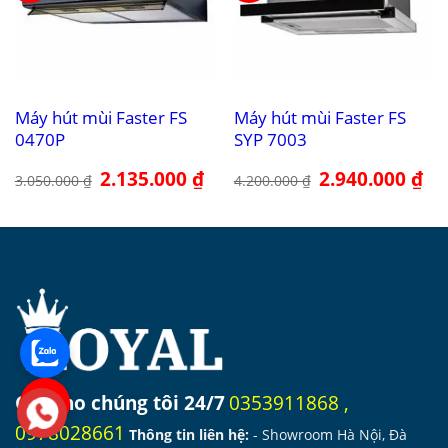
Máy hút mùi Faster FS
Máy hút mùi Faster FS
0470P
SYP 7003
Giá
2.135.000
₫
Giá
Giá
2.940.000
₫
Giá
3.050.000
₫
4.200.000
₫
gốc
hiện
gốc
hiệ
là:
tại
là:
tại
3.050.000 ₫.
là:
4.200.000 ₫.
là:
2.135.000 ₫.
2.9
Gọi cho chúng tôi 24/7
0353911868
,
0978028661
Thông tin liên hệ:
- Showroom Hà Nội, Đà