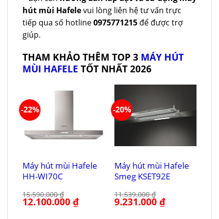
hút mùi Hafele
vui lòng liên hệ tư vấn trực
tiếp qua số hotline
0975771215
để được trợ
giúp.
THAM KHẢO THÊM TOP 3
MÁY HÚT
MÙI HAFELE
TỐT NHẤT 2026
-22%
-20%
Máy hút mùi Hafele
Máy hút mùi Hafele
HH-WI70C
Smeg KSET92E
15.590.000
₫
11.539.000
₫
Giá
12.100.000
₫
Giá
Giá
9.231.000
₫
Giá
gốc
hiện
gốc
hiện
là:
tại
là:
tại