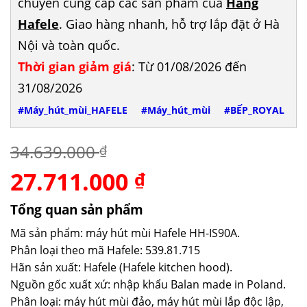
chuyên cung cấp các sản phẩm của
Hãng
Hafele
. Giao hàng nhanh, hỗ trợ lắp đặt ở Hà
Nội và toàn quốc.
Thời gian giảm giá
: Từ 01/08/2026 đến
31/08/2026
#Máy_hút_mùi_HAFELE
#Máy_hút_mùi
#BẾP_ROYAL
34.639.000
₫
27.711.000
Giá
Giá
₫
gốc
hiện
là:
tại
Tổng quan sản phẩm
34.639.000 ₫.
là:
Mã sản phẩm: máy hút mùi Hafele HH-IS90A.
27.711.000 ₫.
Phân loại theo mã Hafele: 539.81.715
Hãn sản xuất: Hafele (Hafele kitchen hood).
Nguồn gốc xuất xứ: nhập khẩu Balan made in Poland.
Phân loại: máy hút mùi đảo, máy hút mùi lắp độc lập,