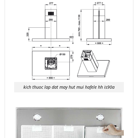
kich thuoc lap dat may hut mui hafele hh is90a