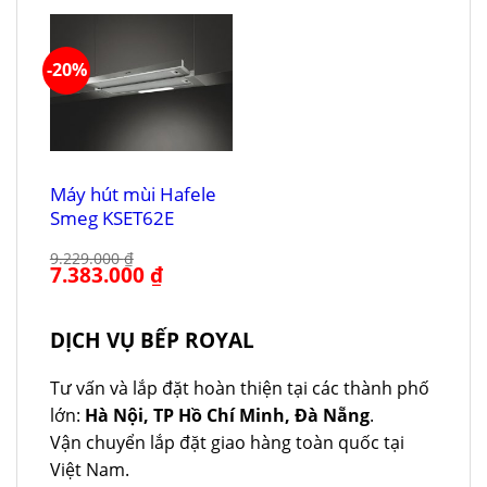
15.590.000 ₫.
là:
11.539.000 ₫.
là:
12.100.000 ₫.
9.231.000 ₫.
-20%
Máy hút mùi Hafele
Smeg KSET62E
9.229.000
₫
Giá
7.383.000
₫
Giá
gốc
hiện
là:
tại
9.229.000 ₫.
là:
7.383.000 ₫.
DỊCH VỤ BẾP ROYAL
Tư vấn và lắp đặt hoàn thiện tại các thành phố
lớn:
Hà Nội, TP Hồ Chí Minh, Đà Nẵng
.
Vận chuyển lắp đặt giao hàng toàn quốc tại
Việt Nam.