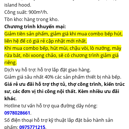
island hood.
Công suất: 900m³/h.
Tồn kho: hàng trong kho.
Chương trình khuyến mại:
Giảm tiền sản phẩm, giảm giá khi mua combo bếp hút,
liên hệ để có giá rẻ cập nhật mới nhất.
Khi mua combo bếp, hút mùi, chậu vòi, lò nướng, máy
rửa bát, nồi xoong chảo, sẽ có chương trình giảm giá
riêng.
Dịch vụ hỗ trợ: hỗ trợ lắp đặt giao hàng.
Giảm giá sâu nhất 40% các sản phẩm thiết bị nhà bếp.
Giá rẻ ưu đãi hỗ trợ thợ tủ, thợ công trình, kiến trúc
sư, các đơn vị thi công nội thất. Kèm nhiều ưu đãi
khác
.
Hotline tư vấn hỗ trợ qua đường dây nóng:
0978028661
.
Số điện thoại hỗ trợ kỹ thuật lắp đặt bảo hành sản
phẩm:
0975771215
.