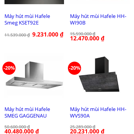
Máy hút mùi Hafele
Máy hút mùi Hafele HH-
Smeg KSET92E
WI90B
Giá
9.231.000
₫
Giá
15.590.000
₫
11.539.000
₫
gốc
hiện
Giá
12.470.000
₫
Giá
là:
tại
gốc
hiện
11.539.000 ₫.
là:
là:
tại
9.231.000 ₫.
15.590.000 ₫.
là:
12.470.000 ₫.
-20%
-20%
Máy hút mùi Hafele
Máy hút mùi Hafele HH-
SMEG GAGGENAU
WVS90A
50.600.000
₫
25.289.000
₫
Giá
40.480.000
₫
Giá
Giá
20.231.000
₫
Giá