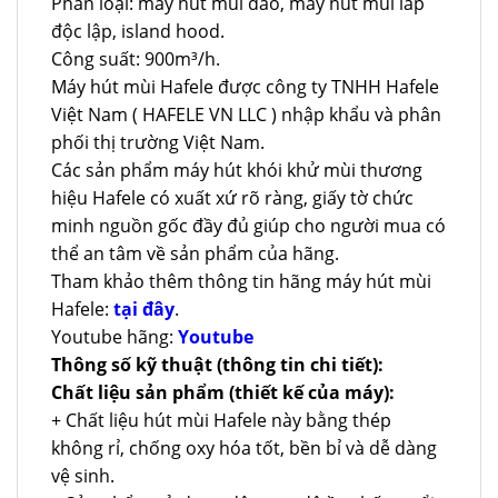
Phân loại: máy hút mùi đảo, máy hút mùi lắp
độc lập, island hood.
Công suất: 900m³/h.
Máy hút mùi Hafele được công ty TNHH Hafele
Việt Nam ( HAFELE VN LLC ) nhập khẩu và phân
phối thị trường Việt Nam.
Các sản phẩm máy hút khói khử mùi thương
hiệu Hafele có xuất xứ rõ ràng, giấy tờ chức
minh nguồn gốc đầy đủ giúp cho người mua có
thể an tâm về sản phẩm của hãng.
Tham khảo thêm thông tin hãng máy hút mùi
Hafele:
tại đây
.
Youtube hãng:
Youtube
Thông số kỹ thuật (thông tin chi tiết):
Chất liệu sản phẩm (thiết kế của máy):
+ Chất liệu hút mùi Hafele này bằng thép
không rỉ, chống oxy hóa tốt, bền bỉ và dễ dàng
vệ sinh.