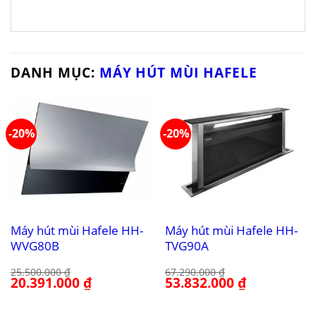
DANH MỤC:
MÁY HÚT MÙI HAFELE
-20%
-20%
Máy hút mùi Hafele HH-
Máy hút mùi Hafele HH-
WVG80B
TVG90A
25.500.000
₫
67.290.000
₫
Giá
20.391.000
₫
Giá
Giá
53.832.000
₫
Giá
gốc
hiện
gốc
hiện
là:
tại
là:
tại
25.500.000 ₫.
là:
67.290.000 ₫.
là: