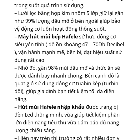
trong suốt quá trình sử dụng.
– Lưới lọc bằng hợp kim nhôm 5 lớp giữ lại gần
như 99% lượng dầu mỡ ở bên ngoài giúp bảo
vệ động cơ luôn hoạt động thông suốt.
–
Máy hút mùi bếp Hafele
sở hữu động cơ
siêu yên tĩnh ( độ ồn khoảng 47 – 70Db Decibel
), vận hành mạnh mẽ, bền bỉ, đạt hiệu suất sử
dụng rất cao.
– Nhờ đó, gần 98% mùi dầu mỡ và thức ăn sẽ
được đánh bay nhanh chóng. Bên cạnh đó là
quạt gió sử dụng động cơ tuabin kép (turbin
đôi), giúp gia đình bạn tiết kiệm tối đa điện
năng.
–
Hút mùi Hafele nhập khẩu
được trang bị
đèn Led thông minh, vừa giúp tiết kiệm phần
lớn điện năng tiêu thụ vừa đảm bảo đủ năng
lượng chiếu sáng.
– Hiện nay trên thị trường có rất nhiều đơn vị