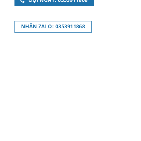
GỌI NGAY: 0353911868
NHẮN ZALO: 0353911868