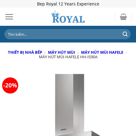
Skip
Bep Royal 12 Years Experience
to
content
Tìm
kiếm:
THIẾT BỊ NHÀ BẾP
»
MÁY HÚT MÙI
»
MÁY HÚT MÙI HAFELE
»
MÁY HÚT MÙI HAFELE HH-IS90A
-20%