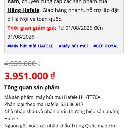
năm
, chuyên cung cấp các sản phẩm của
Hãng Hafele
. Giao hàng nhanh, hỗ trợ lắp đặt
ở Hà Nội và toàn quốc.
Thời gian giảm giá
: Từ 01/08/2026 đến
31/08/2026
#Máy_hút_mùi_HAFELE
#Máy_hút_mùi
#BẾP_ROYAL
4.939.000
₫
3.951.000
Giá
Giá
₫
gốc
hiện
là:
tại
Tổng quan sản phẩm
4.939.000 ₫.
là:
Mã sản phẩm: máy hút mùi Hafele HH-TT70A.
3.951.000 ₫.
Phân loại theo mã Hafele: 533.86.817
Nhà nhập khẩu và phân phối (thương hiệu sản phẩm):
Hafele.
Nguồn gốc xuất xứ: nhập khẩu Trung Quốc made in