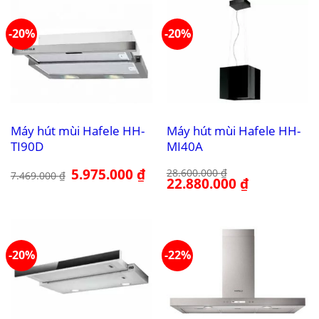
-20%
-20%
Máy hút mùi Hafele HH-
Máy hút mùi Hafele HH-
TI90D
MI40A
Giá
5.975.000
₫
Giá
28.600.000
₫
7.469.000
₫
gốc
hiện
Giá
22.880.000
₫
Giá
là:
tại
gốc
hiện
7.469.000 ₫.
là:
là:
tại
5.975.000 ₫.
28.600.000 ₫.
là:
22.880.000 ₫.
-20%
-22%