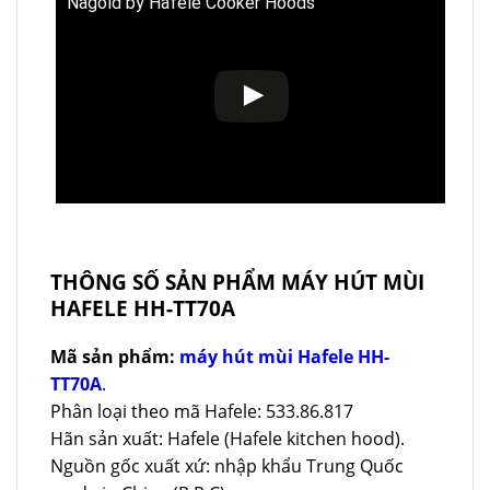
Nagold by Hafele Cooker Hoods
THÔNG SỐ SẢN PHẨM MÁY HÚT MÙI
HAFELE HH-TT70A
Mã sản phẩm:
máy hút mùi Hafele HH-
TT70A
.
Phân loại theo mã Hafele: 533.86.817
Hãn sản xuất: Hafele (Hafele kitchen hood).
Nguồn gốc xuất xứ: nhập khẩu Trung Quốc