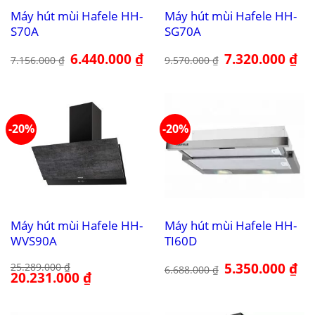
Máy hút mùi Hafele HH-
Máy hút mùi Hafele HH-
S70A
SG70A
Giá
6.440.000
₫
Giá
Giá
7.320.000
₫
Giá
7.156.000
₫
9.570.000
₫
gốc
hiện
gốc
hiệ
là:
tại
là:
tại
7.156.000 ₫.
là:
9.570.000 ₫.
là:
6.440.000 ₫.
7.3
-20%
-20%
Máy hút mùi Hafele HH-
Máy hút mùi Hafele HH-
WVS90A
TI60D
Giá
5.350.000
₫
Giá
25.289.000
₫
6.688.000
₫
Giá
20.231.000
₫
Giá
gốc
hiệ
gốc
hiện
là:
tại
là:
tại
6.688.000 ₫.
là:
25.289.000 ₫.
là:
5.3
20.231.000 ₫.