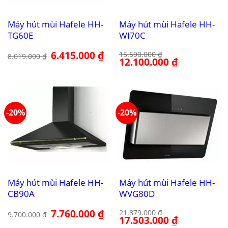
Máy hút mùi Hafele HH-
Máy hút mùi Hafele HH-
TG60E
WI70C
Giá
6.415.000
₫
Giá
15.590.000
₫
8.019.000
₫
gốc
hiện
Giá
12.100.000
₫
Giá
là:
tại
gốc
hiện
8.019.000 ₫.
là:
là:
tại
6.415.000 ₫.
15.590.000 ₫.
là:
12.100.000 ₫.
-20%
-20%
Máy hút mùi Hafele HH-
Máy hút mùi Hafele HH-
CB90A
WVG80D
Giá
7.760.000
₫
Giá
21.879.000
₫
9.700.000
₫
gốc
hiện
Giá
17.503.000
₫
Giá
là:
tại
gốc
hiện