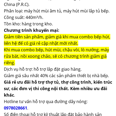
China (P.R.C).
Phân loại: máy hút mùi âm tủ, máy hút mùi lắp tủ bếp.
Công suất: 440m³/h.
Tồn kho: hàng trong kho.
Chương trình khuyến mại:
Giảm tiền sản phẩm, giảm giá khi mua combo bếp hút,
liên hệ để có giá rẻ cập nhật mới nhất.
Khi mua combo bếp, hút mùi, chậu vòi, lò nướng, máy
rửa bát, nồi xoong chảo, sẽ có chương trình giảm giá
riêng.
Dịch vụ hỗ trợ: hỗ trợ lắp đặt giao hàng.
Giảm giá sâu nhất 40% các sản phẩm thiết bị nhà bếp.
Giá rẻ ưu đãi hỗ trợ thợ tủ, thợ công trình, kiến trúc
sư, các đơn vị thi công nội thất. Kèm nhiều ưu đãi
khác
.
Hotline tư vấn hỗ trợ qua đường dây nóng:
0978028661
.
Số điện thoại hỗ trợ kỹ thuật lắp đặt bảo hành sản