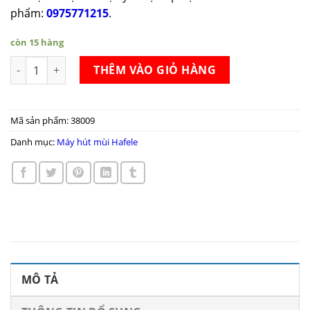
phẩm:
0975771215
.
còn 15 hàng
Máy hút mùi Hafele HH-TT70A số lượng
THÊM VÀO GIỎ HÀNG
Mã sản phẩm:
38009
Danh mục:
Máy hút mùi Hafele
MÔ TẢ