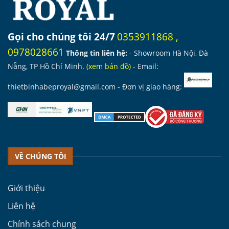
Gọi cho chúng tôi 24/7
0353911868
,
0978028661
Thông tin liên hệ:
- Showroom Hà Nội, Đà
Nẵng, TP Hồ Chí Minh.
(
xem bản đồ
)
- Email:
thietbinhabeproyal@gmail.com
- Đơn vị giao hàng:
VỀ CHÚNG TÔI
Giới thiệu
Liên hệ
Chính sách chung