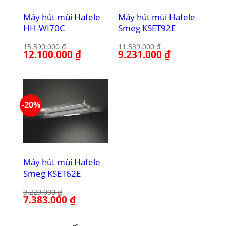
Máy hút mùi Hafele
Máy hút mùi Hafele
HH-WI70C
Smeg KSET92E
15.590.000
₫
11.539.000
₫
Giá
12.100.000
₫
Giá
Giá
9.231.000
₫
Giá
gốc
hiện
gốc
hiện
là:
tại
là:
tại
15.590.000 ₫.
là:
11.539.000 ₫.
là:
12.100.000 ₫.
9.231.000 ₫.
-20%
Máy hút mùi Hafele
Smeg KSET62E
9.229.000
₫
Giá
7.383.000
₫
Giá
gốc
hiện
là:
tại
9.229.000 ₫.
là:
7.383.000 ₫.