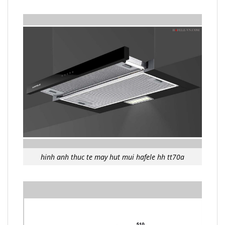
hinh anh thuc te may hut mui hafele hh tt70a