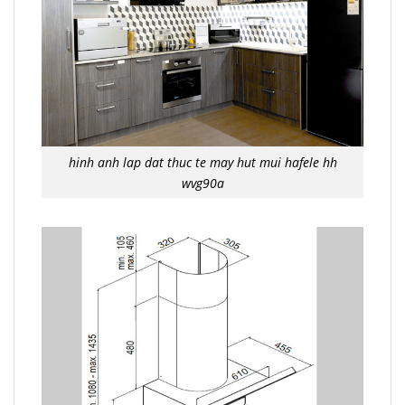
hinh anh lap dat thuc te may hut mui hafele hh
wvg90a