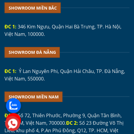
SHOWROOM MIỀN BẮC
ĐC 1:
346 Kim Ngưu, Quận Hai Bà Trưng, TP. Hà Nội,
Việt Nam, 100000.
SHOWROOM ĐÀ NẴNG
ĐC 1:
Ỷ Lan Nguyên Phi, Quận Hải Châu, TP. Đà Nẵng,
Việt Nam, 550000.
SHOWROOM MIỀN NAM
ĐC 1:
Số 72, Thiên Phước, Phường 9, Quận Tân Bình,
TP. HCM, Việt Nam, 700000.
ĐC 2:
Số 23 Đường Võ Thị
Liễu, khu phố 4, P.An Phú Đông, Q12, TP. HCM, Việt