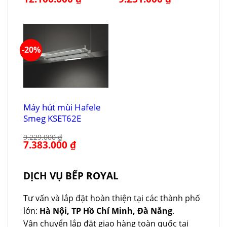
gốc
hiện
gốc
hiện
là:
tại
là:
tại
15.590.000 ₫.
là:
11.539.000 ₫.
là:
12.100.000 ₫.
9.231.000 ₫.
-20%
Máy hút mùi Hafele
Smeg KSET62E
9.229.000
₫
Giá
7.383.000
₫
Giá
gốc
hiện
là:
tại
9.229.000 ₫.
là:
7.383.000 ₫.
DỊCH VỤ BẾP ROYAL
Tư vấn và lắp đặt hoàn thiện tại các thành phố
lớn:
Hà Nội, TP Hồ Chí Minh, Đà Nẵng
.
Vận chuyển lắp đặt giao hàng toàn quốc tại