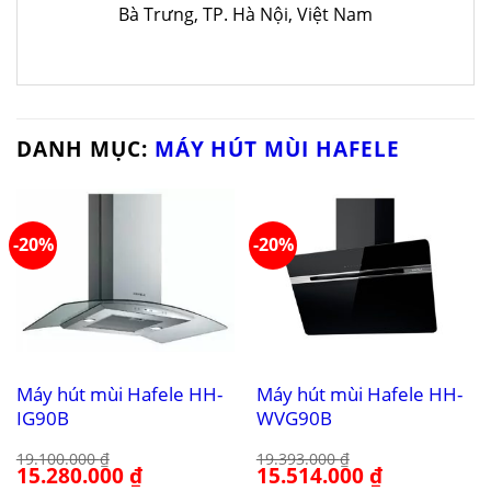
Bà Trưng, TP. Hà Nội, Việt Nam
DANH MỤC:
MÁY HÚT MÙI HAFELE
-20%
-20%
Máy hút mùi Hafele HH-
Máy hút mùi Hafele HH-
IG90B
WVG90B
19.100.000
₫
19.393.000
₫
Giá
15.280.000
₫
Giá
Giá
15.514.000
₫
Giá
gốc
hiện
gốc
hiện