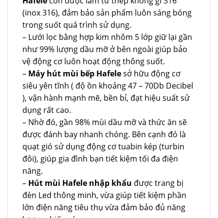
Hafele
còn được làm từ thép không gỉ 316
(inox 316), đảm bảo sản phẩm luôn sáng bóng
trong suốt quá trình sử dụng.
– Lưới lọc bằng hợp kim nhôm 5 lớp giữ lại gần
như 99% lượng dầu mỡ ở bên ngoài giúp bảo
vệ động cơ luôn hoạt động thông suốt.
–
Máy hút mùi bếp Hafele
sở hữu động cơ
siêu yên tĩnh ( độ ồn khoảng 47 – 70Db Decibel
), vận hành mạnh mẽ, bền bỉ, đạt hiệu suất sử
dụng rất cao.
– Nhờ đó, gần 98% mùi dầu mỡ và thức ăn sẽ
được đánh bay nhanh chóng. Bên cạnh đó là
quạt gió sử dụng động cơ tuabin kép (turbin
đôi), giúp gia đình bạn tiết kiệm tối đa điện
năng.
–
Hút mùi Hafele nhập khẩu
được trang bị
đèn Led thông minh, vừa giúp tiết kiệm phần
lớn điện năng tiêu thụ vừa đảm bảo đủ năng