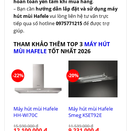
hoàn toàn yên tâm khi mua hàng
.
– Bạn cần
hướng dẫn lắp đặt và sử dụng máy
hút mùi Hafele
vui lòng liên hệ tư vấn trực
tiếp qua số hotline
0975771215
để được trợ
giúp.
THAM KHẢO THÊM TOP 3
MÁY HÚT
MÙI HAFELE
TỐT NHẤT 2026
-22%
-20%
Máy hút mùi Hafele
Máy hút mùi Hafele
HH-WI70C
Smeg KSET92E
15.590.000
₫
11.539.000
₫
Giá
12.100.000
₫
Giá
Giá
9.231.000
₫
Giá