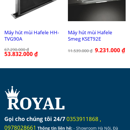
Máy hút mùi Hafele HH-
Máy hút mùi Hafele
TVG90A
Smeg KSET92E
Giá
9.231.000
₫
Gi
67.290.000
₫
11.539.000
₫
Giá
53.832.000
₫
Giá
gốc
hi
gốc
hiện
là:
tại
là:
tại
11.539.000 ₫.
là:
67.290.000 ₫.
là:
9.
53.832.000 ₫.
Gọi cho chúng tôi 24/7
0353911868
,
0978028661
Thông tin liên hệ:
- Showroom Hà Nội, Đà