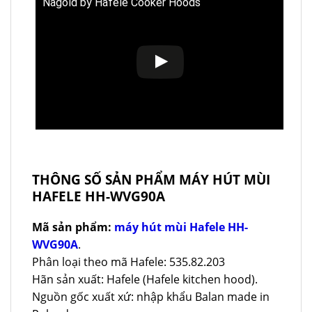
Nagold by Hafele Cooker Hoods
THÔNG SỐ SẢN PHẨM MÁY HÚT MÙI
HAFELE HH-WVG90A
Mã sản phẩm:
máy hút mùi Hafele HH-
WVG90A
.
Phân loại theo mã Hafele: 535.82.203
Hãn sản xuất: Hafele (Hafele kitchen hood).
Nguồn gốc xuất xứ: nhập khẩu Balan made in