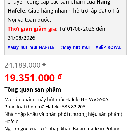
chuyên cung cấp các sản phẩm của
Hãng
Hafele
. Giao hàng nhanh, hỗ trợ lắp đặt ở Hà
Nội và toàn quốc.
Thời gian giảm giá
: Từ 01/08/2026 đến
31/08/2026
#Máy_hút_mùi_HAFELE
#Máy_hút_mùi
#BẾP_ROYAL
24.189.000
₫
19.351.000
Giá
Giá
₫
gốc
hiện
là:
tại
Tổng quan sản phẩm
24.189.000 ₫.
là:
Mã sản phẩm: máy hút mùi Hafele HH-WVG90A.
19.351.000 ₫.
Phân loại theo mã Hafele: 535.82.203
Nhà nhập khẩu và phân phối (thương hiệu sản phẩm):
Hafele.
Nguồn gốc xuất xứ: nhập khẩu Balan made in Poland.