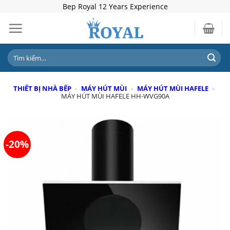
Skip
Bep Royal 12 Years Experience
to
content
Tìm
kiếm:
THIẾT BỊ NHÀ BẾP
»
MÁY HÚT MÙI
»
MÁY HÚT MÙI HAFELE
»
MÁY HÚT MÙI HAFELE HH-WVG90A
-20%