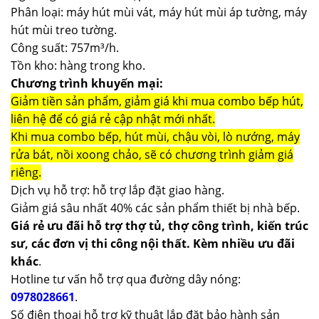
Phân loại: máy hút mùi vát, máy hút mùi áp tường, máy
hút mùi treo tường.
Công suất: 757m³/h.
Tồn kho: hàng trong kho.
Chương trình khuyến mại:
Giảm tiền sản phẩm, giảm giá khi mua combo bếp hút,
liên hệ để có giá rẻ cập nhật mới nhất.
Khi mua combo bếp, hút mùi, chậu vòi, lò nướng, máy
rửa bát, nồi xoong chảo, sẽ có chương trình giảm giá
riêng.
Dịch vụ hỗ trợ: hỗ trợ lắp đặt giao hàng.
Giảm giá sâu nhất 40% các sản phẩm thiết bị nhà bếp.
Giá rẻ ưu đãi hỗ trợ thợ tủ, thợ công trình, kiến trúc
sư, các đơn vị thi công nội thất. Kèm nhiều ưu đãi
khác
.
Hotline tư vấn hỗ trợ qua đường dây nóng:
0978028661
.
Số điện thoại hỗ trợ kỹ thuật lắp đặt bảo hành sản