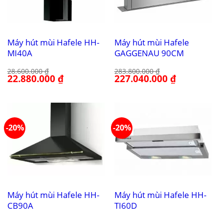
Máy hút mùi Hafele HH-
Máy hút mùi Hafele
MI40A
GAGGENAU 90CM
28.600.000
₫
283.800.000
₫
Giá
22.880.000
₫
Giá
Giá
227.040.000
₫
Giá
gốc
hiện
gốc
hiện
là:
tại
là:
tại
28.600.000 ₫.
là:
283.800.000 ₫.
là:
22.880.000 ₫.
227.040.000 
-20%
-20%
Máy hút mùi Hafele HH-
Máy hút mùi Hafele HH-
CB90A
TI60D