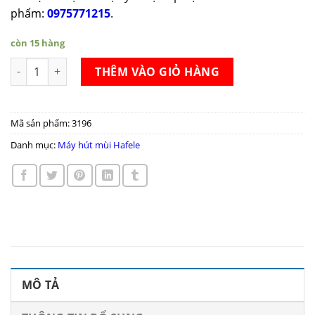
phẩm:
0975771215
.
còn 15 hàng
Máy hút mùi Hafele HH-WVG90A số lượng
THÊM VÀO GIỎ HÀNG
Mã sản phẩm:
3196
Danh mục:
Máy hút mùi Hafele
MÔ TẢ