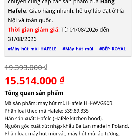
chuyên cung cấp các sản phẩm của
Hãng
Hafele
. Giao hàng nhanh, hỗ trợ lắp đặt ở Hà
Nội và toàn quốc.
Thời gian giảm giá
: Từ 01/08/2026 đến
31/08/2026
#Máy_hút_mùi_HAFELE
#Máy_hút_mùi
#BẾP_ROYAL
19.393.000
₫
15.514.000
Giá
Giá
₫
gốc
hiện
là:
tại
Tổng quan sản phẩm
19.393.000 ₫.
là:
Mã sản phẩm: máy hút mùi Hafele HH-WVG90B.
15.514.000 ₫.
Phân loại theo mã Hafele: 539.89.335
Hãn sản xuất: Hafele (Hafele kitchen hood).
Nguồn gốc xuất xứ: nhập khẩu Ba Lan made in Poland.
Phân loại: máy hút mùi vát, máy hút mùi áp tường.