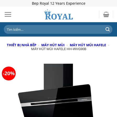
Skip
Bep Royal 12 Years Experience
to
content
Tìm
kiếm:
THIẾT BỊ NHÀ BẾP
»
MÁY HÚT MÙI
»
MÁY HÚT MÙI HAFELE
»
MÁY HÚT MÙI HAFELE HH-WVG90B
-20%