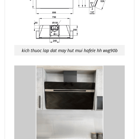
kich thuoc lap dat may hut mui hafele hh wvg90b