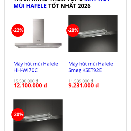
MÙI HAFELE
TỐT NHẤT 2026
-22%
-20%
Máy hút mùi Hafele
Máy hút mùi Hafele
HH-WI70C
Smeg KSET92E
15.590.000
₫
11.539.000
₫
Giá
12.100.000
₫
Giá
Giá
9.231.000
₫
Giá
gốc
hiện
gốc
hiện
là:
tại
là:
tại
15.590.000 ₫.
là:
11.539.000 ₫.
là:
12.100.000 ₫.
9.231.000 ₫.
-20%