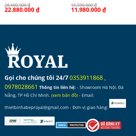
28.600.000
₫
15.590.000
₫
Giá
22.880.000
₫
Giá
Giá
11.980.000
₫
Giá
gốc
hiện
gốc
hiện
là:
tại
là:
tại
28.600.000 ₫.
là:
15.590.000 ₫.
là:
22.880.000 ₫.
11.980.000 ₫.
Gọi cho chúng tôi 24/7
0353911868
,
0978028661
Thông tin liên hệ:
- Showroom Hà Nội, Đà
Nẵng, TP Hồ Chí Minh.
(
xem bản đồ
)
- Email:
thietbinhabeproyal@gmail.com
- Đơn vị giao hàng: