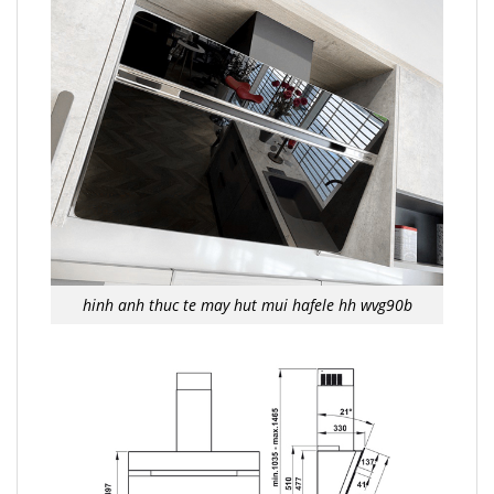
hinh anh thuc te may hut mui hafele hh wvg90b