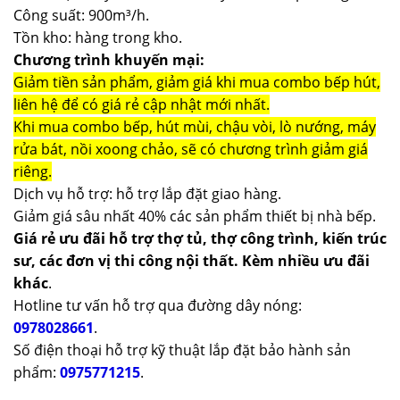
Công suất: 900m³/h.
Tồn kho: hàng trong kho.
Chương trình khuyến mại:
Giảm tiền sản phẩm, giảm giá khi mua combo bếp hút,
liên hệ để có giá rẻ cập nhật mới nhất.
Khi mua combo bếp, hút mùi, chậu vòi, lò nướng, máy
rửa bát, nồi xoong chảo, sẽ có chương trình giảm giá
riêng.
Dịch vụ hỗ trợ: hỗ trợ lắp đặt giao hàng.
Giảm giá sâu nhất 40% các sản phẩm thiết bị nhà bếp.
Giá rẻ ưu đãi hỗ trợ thợ tủ, thợ công trình, kiến trúc
sư, các đơn vị thi công nội thất. Kèm nhiều ưu đãi
khác
.
Hotline tư vấn hỗ trợ qua đường dây nóng:
0978028661
.
Số điện thoại hỗ trợ kỹ thuật lắp đặt bảo hành sản
phẩm:
0975771215
.