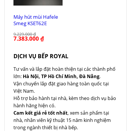
Máy hút mùi Hafele
Smeg KSET62E
9.229.000
₫
Giá
7.383.000
₫
Giá
gốc
hiện
là:
tại
9.229.000 ₫.
là:
7.383.000 ₫.
DỊCH VỤ BẾP ROYAL
Tư vấn và lắp đặt hoàn thiện tại các thành phố
lớn:
Hà Nội, TP Hồ Chí Minh, Đà Nẵng
.
Vận chuyển lắp đặt giao hàng toàn quốc tại
Việt Nam.
Hỗ trợ bảo hành tại nhà, kèm theo dịch vụ bảo
hành hãng hiện có.
Cam kết giá rẻ tốt nhất
, xem sản phẩm tại
nhà, nhân viên kỹ thuật 15 năm kinh nghiệm
trong ngành thiết bị nhà bếp.