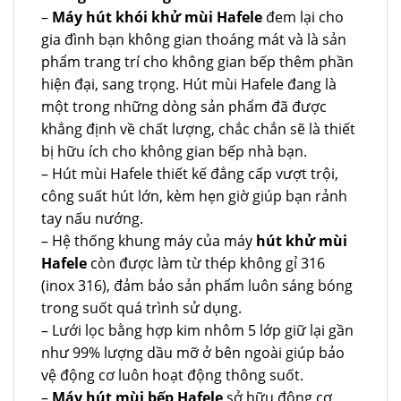
–
Máy hút khói khử mùi Hafele
đem lại cho
gia đình bạn không gian thoáng mát và là sản
phẩm trang trí cho không gian bếp thêm phần
hiện đại, sang trọng. Hút mùi Hafele đang là
một trong những dòng sản phẩm đã được
khẳng định về chất lượng, chắc chắn sẽ là thiết
bị hữu ích cho không gian bếp nhà bạn.
– Hút mùi Hafele thiết kế đẳng cấp vượt trội,
công suất hút lớn, kèm hẹn giờ giúp bạn rảnh
tay nấu nướng.
– Hệ thống khung máy của máy
hút khử mùi
Hafele
còn được làm từ thép không gỉ 316
(inox 316), đảm bảo sản phẩm luôn sáng bóng
trong suốt quá trình sử dụng.
– Lưới lọc bằng hợp kim nhôm 5 lớp giữ lại gần
như 99% lượng dầu mỡ ở bên ngoài giúp bảo
vệ động cơ luôn hoạt động thông suốt.
–
Máy hút mùi bếp Hafele
sở hữu động cơ