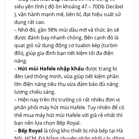
siêu yên tĩnh ( độ ồn khoảng 47 – 70Db Decibel
), vận hành mạnh mẽ, bền bỉ, đạt hiệu suất sử
dụng rất cao.
– Nhờ đó, gần 98% mùi dầu mỡ và thức ăn sẽ
được đánh bay nhanh chóng. Bên cạnh đó là
quạt gió sử dụng động cơ tuabin kép (turbin
đôi), giúp gia đình bạn tiết kiệm tối đa điện
năng.
–
Hút mùi Hafele nhập khẩu
được trang bị
đèn Led thông minh, vừa giúp tiết kiệm phần
lớn điện năng tiêu thụ vừa đảm bảo đủ năng
lượng chiếu sáng.
– Hiện nay trên thị trường có rất nhiều đơn vị
phân phối máy hút mùi Hafele. Tuy nhiên để có
thể mua máy hút mùi Hafele với giá rẻ nhất thì
bạn nên lựa chọn Bếp Royal.
–
Bếp Royal
là tổng kho thiết bị nhà bếp tại Hà
Nội, HCM, Đà Nẵng chuyên phân phối các dòng