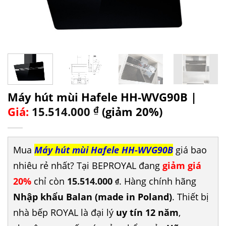
Máy hút mùi Hafele HH-WVG90B |
Giá:
15.514.000
₫
(giảm 20%)
Mua
Máy hút mùi Hafele HH-WVG90B
giá bao
nhiêu rẻ nhất? Tại BEPROYAL đang
giảm giá
20%
chỉ còn
15.514.000
. Hàng chính hãng
₫
Nhập khẩu Balan (made in Poland)
. Thiết bị
nhà bếp ROYAL là đại lý
uy tín 12 năm
,