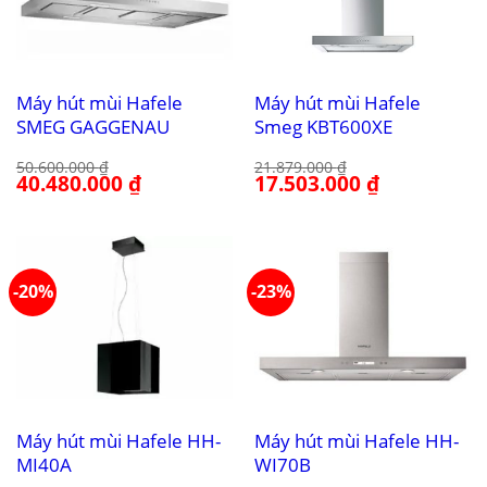
Máy hút mùi Hafele
Máy hút mùi Hafele
SMEG GAGGENAU
Smeg KBT600XE
50.600.000
₫
21.879.000
₫
Giá
40.480.000
₫
Giá
Giá
17.503.000
₫
Giá
gốc
hiện
gốc
hiện
là:
tại
là:
tại
50.600.000 ₫.
là:
21.879.000 ₫.
là:
40.480.000 ₫.
17.503.000 ₫.
-20%
-23%
Máy hút mùi Hafele HH-
Máy hút mùi Hafele HH-
MI40A
WI70B