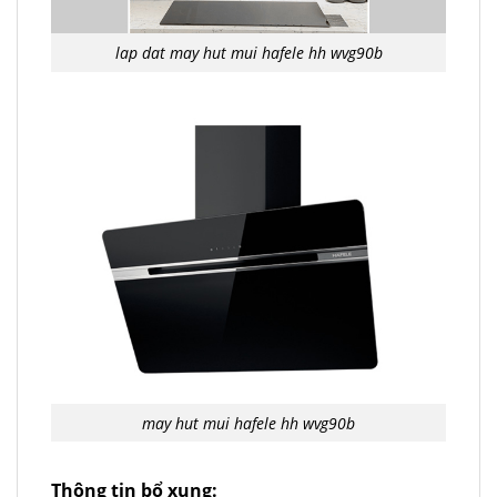
lap dat may hut mui hafele hh wvg90b
may hut mui hafele hh wvg90b
Thông tin bổ xung: