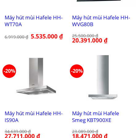
Máy hút mùi Hafele HH-
Máy hút mùi Hafele HH-
WT70A
WVG80B
Giá
5.535.000
₫
Giá
25.500.000
₫
6.919.000
₫
gốc
hiện
Giá
20.391.000
₫
Giá
là:
tại
gốc
hiện
6.919.000 ₫.
là:
là:
tại
5.535.000 ₫.
25.500.000 ₫.
là:
20.391.000 ₫.
-20%
-20%
Máy hút mùi Hafele HH-
Máy hút mùi Hafele
IS90A
Smeg KBT900XE
34.639.000
₫
23.089.000
₫
Giá
27.711.000
₫
Giá
Giá
18.471.000
₫
Giá