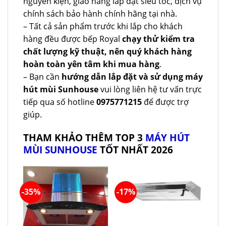
nguyên kiện, giao hàng lắp đặt siêu tốc, dịch vụ
chính sách bảo hành chính hãng tại nhà.
– Tất cả sản phẩm trước khi lắp cho khách
hàng đều được bếp Royal
chạy thử kiểm tra
chất lượng kỹ thuật, nên quý khách hàng
hoàn toàn yên tâm khi mua hàng
.
– Bạn cần
hướng dẫn lắp đặt và sử dụng máy
hút mùi Sunhouse
vui lòng liên hệ tư vấn trực
tiếp qua số hotline
0975771215
để được trợ
giúp.
THAM KHẢO THÊM TOP 3
MÁY HÚT
MÙI SUNHOUSE
TỐT NHẤT 2026
-35%
-17%