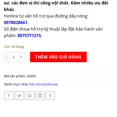
sư, các đơn vị thi công nội thất. Kèm nhiều ưu đãi
khác
.
Hotline tư vấn hỗ trợ qua đường dây nóng:
0978028661
.
Số điện thoại hỗ trợ kỹ thuật lắp đặt bảo hành sản
phẩm:
0975771215
.
còn 14 hàng
Máy hút mùi kính vát Sunhouse MMB6818-70 số lượng
THÊM VÀO GIỎ HÀNG
Mã sản phẩm:
33303
Danh mục:
Máy hút mùi Sunhouse