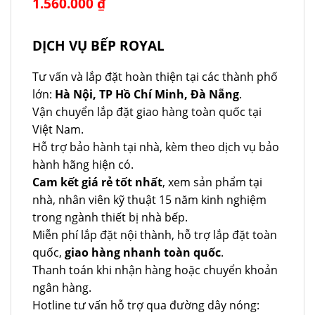
Giá
1.560.000
₫
Giá
gốc
hiện
là:
tại
2.420.000 ₫.
là:
1.560.000 ₫.
DỊCH VỤ BẾP ROYAL
Tư vấn và lắp đặt hoàn thiện tại các thành phố
lớn:
Hà Nội, TP Hồ Chí Minh, Đà Nẵng
.
Vận chuyển lắp đặt giao hàng toàn quốc tại
Việt Nam.
Hỗ trợ bảo hành tại nhà, kèm theo dịch vụ bảo
hành hãng hiện có.
Cam kết giá rẻ tốt nhất
, xem sản phẩm tại
nhà, nhân viên kỹ thuật 15 năm kinh nghiệm
trong ngành thiết bị nhà bếp.
Miễn phí lắp đặt nội thành, hỗ trợ lắp đặt toàn
quốc,
giao hàng nhanh toàn quốc
.
Thanh toán khi nhận hàng hoặc chuyển khoản
ngân hàng.
Hotline tư vấn hỗ trợ qua đường dây nóng: