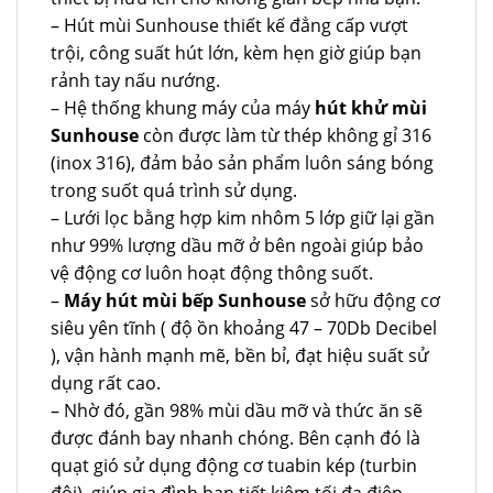
– Hút mùi Sunhouse thiết kế đẳng cấp vượt
trội, công suất hút lớn, kèm hẹn giờ giúp bạn
rảnh tay nấu nướng.
– Hệ thống khung máy của máy
hút khử mùi
Sunhouse
còn được làm từ thép không gỉ 316
(inox 316), đảm bảo sản phẩm luôn sáng bóng
trong suốt quá trình sử dụng.
– Lưới lọc bằng hợp kim nhôm 5 lớp giữ lại gần
như 99% lượng dầu mỡ ở bên ngoài giúp bảo
vệ động cơ luôn hoạt động thông suốt.
–
Máy hút mùi bếp Sunhouse
sở hữu động cơ
siêu yên tĩnh ( độ ồn khoảng 47 – 70Db Decibel
), vận hành mạnh mẽ, bền bỉ, đạt hiệu suất sử
dụng rất cao.
– Nhờ đó, gần 98% mùi dầu mỡ và thức ăn sẽ
được đánh bay nhanh chóng. Bên cạnh đó là
quạt gió sử dụng động cơ tuabin kép (turbin