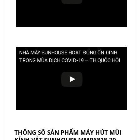
NHÀ MÁY SUNHOUSE HOẠT ĐỘNG ỔN ĐỊNH
TRONG MÙA DỊCH COVID-19 – TH QUỐC HỘI
THÔNG SỐ SẢN PHẨM MÁY HÚT MÙI
KÍNH VÁT SUNHOUSE MMB6818-70