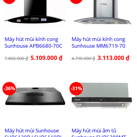
Máy hút mùi kính cong
Máy hút mùi kính cong
Sunhouse APB6680-70C
Sunhouse MM6719-70
Giá
5.109.000
₫
Giá
Giá
3.113.000
₫
Giá
7.860.000
₫
4.790.000
₫
gốc
hiện
gốc
hiệ
là:
tại
là:
tại
7.860.000 ₫.
là:
4.790.000 ₫.
là:
5.109.000 ₫.
3.1
-36%
-31%
Máy hút mùi Sunhouse
Máy hút mùi âm tủ