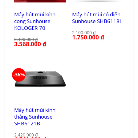
Máy hút mùi kính
Máy hút mùi cổ điển
cong Sunhouse
Sunhouse SHB6118I
KOLOGER 70
2.100.000
₫
Giá
1.750.000
₫
Giá
5.490.000
₫
gốc
hiện
Giá
3.568.000
₫
Giá
là:
tại
gốc
hiện
2.100.000 ₫.
là:
là:
tại
1.750.000 ₫.
5.490.000 ₫.
là:
3.568.000 ₫.
-36%
Máy hút mùi kính
thẳng Sunhouse
SHB6121B
2.420.000
₫