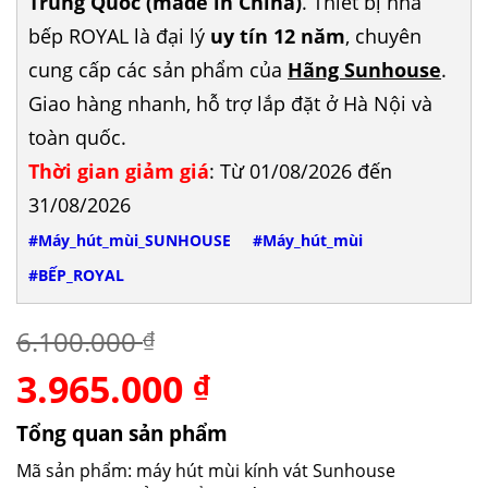
Trung Quốc (made in China)
. Thiết bị nhà
bếp ROYAL là đại lý
uy tín 12 năm
, chuyên
cung cấp các sản phẩm của
Hãng Sunhouse
.
Giao hàng nhanh, hỗ trợ lắp đặt ở Hà Nội và
toàn quốc.
Thời gian giảm giá
: Từ 01/08/2026 đến
31/08/2026
#Máy_hút_mùi_SUNHOUSE
#Máy_hút_mùi
#BẾP_ROYAL
6.100.000
₫
3.965.000
Giá
Giá
₫
gốc
hiện
là:
tại
Tổng quan sản phẩm
6.100.000 ₫.
là:
Mã sản phẩm: máy hút mùi kính vát Sunhouse
3.965.000 ₫.