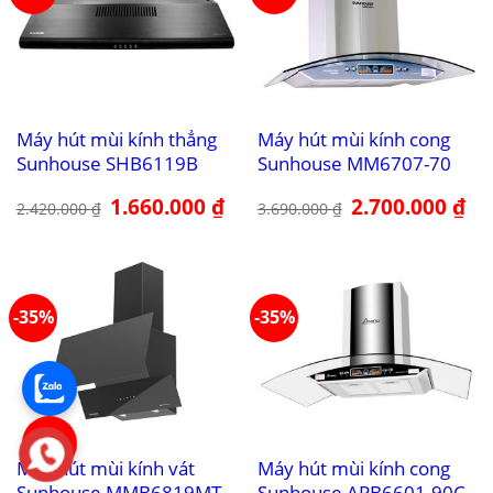
Máy hút mùi kính thẳng
Máy hút mùi kính cong
Sunhouse SHB6119B
Sunhouse MM6707-70
Giá
1.660.000
₫
Giá
Giá
2.700.000
₫
Giá
2.420.000
₫
3.690.000
₫
gốc
hiện
gốc
hiệ
là:
tại
là:
tại
2.420.000 ₫.
là:
3.690.000 ₫.
là:
1.660.000 ₫.
2.7
-35%
-35%
Máy hút mùi kính vát
Máy hút mùi kính cong
Sunhouse MMB6819MT
Sunhouse APB6601-90C