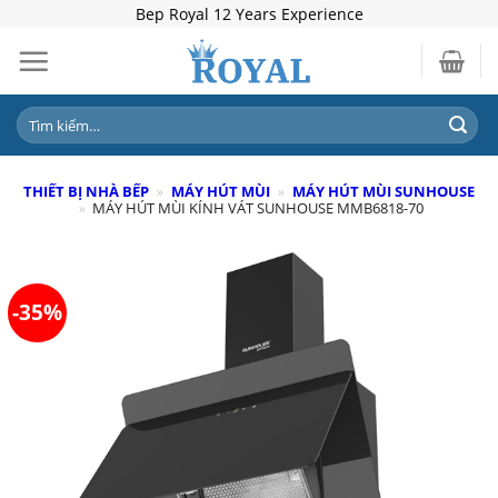
Skip
Bep Royal 12 Years Experience
to
content
Tìm
kiếm:
THIẾT BỊ NHÀ BẾP
»
MÁY HÚT MÙI
»
MÁY HÚT MÙI SUNHOUSE
»
MÁY HÚT MÙI KÍNH VÁT SUNHOUSE MMB6818-70
-35%