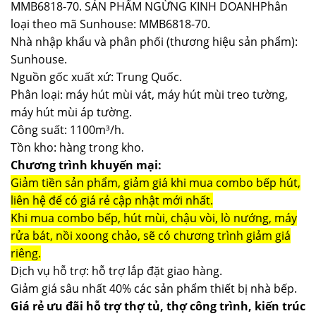
MMB6818-70. SẢN PHẨM NGỪNG KINH DOANHPhân
loại theo mã Sunhouse: MMB6818-70.
Nhà nhập khẩu và phân phối (thương hiệu sản phẩm):
Sunhouse.
Nguồn gốc xuất xứ: Trung Quốc.
Phân loại: máy hút mùi vát, máy hút mùi treo tường,
máy hút mùi áp tường.
Công suất: 1100m³/h.
Tồn kho: hàng trong kho.
Chương trình khuyến mại:
Giảm tiền sản phẩm, giảm giá khi mua combo bếp hút,
liên hệ để có giá rẻ cập nhật mới nhất.
Khi mua combo bếp, hút mùi, chậu vòi, lò nướng, máy
rửa bát, nồi xoong chảo, sẽ có chương trình giảm giá
riêng.
Dịch vụ hỗ trợ: hỗ trợ lắp đặt giao hàng.
Giảm giá sâu nhất 40% các sản phẩm thiết bị nhà bếp.
Giá rẻ ưu đãi hỗ trợ thợ tủ, thợ công trình, kiến trúc