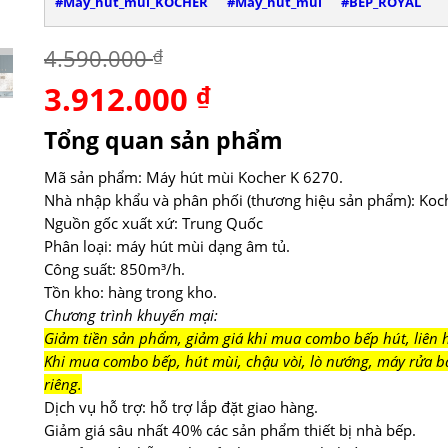
#Máy_hút_mùi_KOCHER
#Máy_hút_mùi
#BẾP_ROYAL
4.590.000
₫
3.912.000
Giá
₫
Giá
gốc
hiện
là:
tại
Tổng quan sản phẩm
4.590.000 ₫.
là:
3.912.000 ₫.
Mã sản phẩm: Máy hút mùi Kocher K 6270.
Nhà nhập khẩu và phân phối (thương hiệu sản phẩm): Koc
Nguồn gốc xuất xứ: Trung Quốc
Phân loại: máy hút mùi dạng âm tủ.
Công suất: 850m³/h.
Tồn kho: hàng trong kho.
Chương trình khuyến mại:
Giảm tiền sản phẩm, giảm giá khi mua combo bếp hút, liên h
Khi mua combo bếp, hút mùi, chậu vòi, lò nướng, máy rửa bá
riêng.
Dịch vụ hỗ trợ: hỗ trợ lắp đặt giao hàng.
Giảm giá sâu nhất 40% các sản phẩm thiết bị nhà bếp.