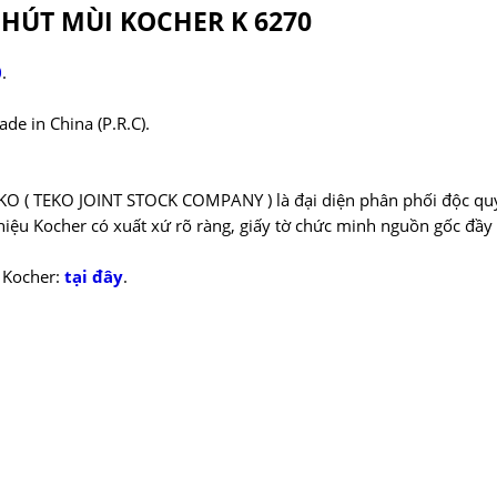
HÚT MÙI KOCHER K 6270
0
.
e in China (P.R.C).
KO ( TEKO JOINT STOCK COMPANY ) là đại diện phân phối độc qu
ệu Kocher có xuất xứ rõ ràng, giấy tờ chức minh nguồn gốc đầy
 Kocher:
tại đây
.