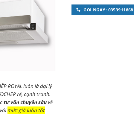
GỌI NGAY: 0353911868
BẾP ROYAL luôn là đại lý
KOCHER rẻ, cạnh tranh.
ợc
tư vấn chuyên sâu
về
 với
mức giá luôn tốt