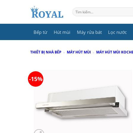
Skip
to
Tìm
kiếm:
content
Bếp từ
Hút mùi
Máy rửa bát
Lọc nước
THIẾT BỊ NHÀ BẾP
»
MÁY HÚT MÙI
»
MÁY HÚT MÙI KOCH
-15%