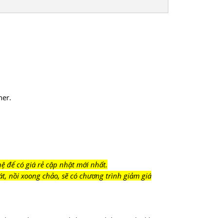
her.
ệ để có giá rẻ cập nhật mới nhất.
t, nồi xoong chảo, sẽ có chương trình giảm giá