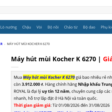
Lò nướng
Chậu
Vòi
Bộ nồi
Chảo từ
Bộ dao
Phụ ki
ER
»
MÁY HÚT MÙI KOCHER K 6270
Máy hút mùi Kocher K 6270 |
Gi
Mua
Máy hút mùi Kocher K 6270
giá bao nhiêu rẻ n
còn
3.912.000
. Hàng chính hãng
Nhập khẩu Trung
₫
ROYAL là đại lý
uy tín 12 năm
, chuyên cung cấp cá
nhanh, hỗ trợ lắp đặt ở Hà Nội và toàn quốc.
Thời gian giảm giá
: Từ 01/08/2026 đến 31/08/2026