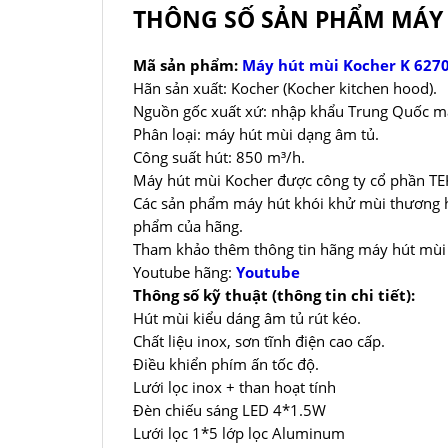
THÔNG SỐ SẢN PHẨM MÁY 
Mã sản phẩm:
Máy hút mùi Kocher K 627
Hãn sản xuất: Kocher (Kocher kitchen hood).
Nguồn gốc xuất xứ: nhập khẩu Trung Quốc mad
Phân loại: máy hút mùi dạng âm tủ.
Công suất hút: 850 m³/h.
Máy hút mùi Kocher được công ty cổ phần TE
Các sản phẩm máy hút khói khử mùi thương hi
phẩm của hãng.
Tham khảo thêm thông tin hãng máy hút mùi
Youtube hãng:
Youtube
Thông số kỹ thuật (thông tin chi tiết):
Hút mùi kiểu dáng âm tủ rút kéo.
Chất liệu inox, sơn tĩnh điện cao cấp.
Điều khiển phím ấn tốc độ.
Lưới lọc inox + than hoạt tính
Đèn chiếu sáng LED 4*1.5W
Lưới lọc 1*5 lớp lọc Aluminum