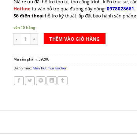
Giá rẻ ưu đãi hỗ trợ thợ tủ, thợ công trình, kiến trúc sư, c
Hotline
tư vấn hỗ trợ qua đường dây nóng
:
0978028661
.
Số điện thoại
hỗ trợ kỹ thuật lắp đặt bảo hành sản phẩm
còn 15 hàng
Máy hút mùi Kocher K 6270 số lượng
THÊM VÀO GIỎ HÀNG
Mã sản phẩm:
39206
Danh mục:
Máy hút mùi Kocher