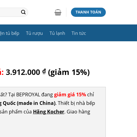
THANH TOÁN
ện tủ bếp
Tủ rượu
Tủ lạnh
Tin tức
á:
3.912.000
₫
(giảm 15%)
hất? Tại BEPROYAL đang
giảm giá 15%
chỉ
 Quốc (made in China)
. Thiết bị nhà bếp
c sản phẩm của
Hãng Kocher
. Giao hàng