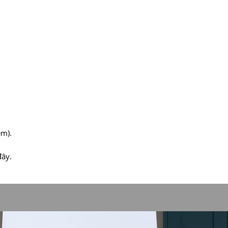
êm).
đây.