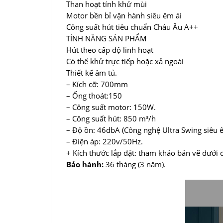
Than hoạt tính khử mùi
Motor bền bỉ vận hành siêu êm ái
Công suất hút tiêu chuẩn Châu Âu A++
TÍNH NĂNG SẢN PHẨM
Hút theo cấp độ linh hoạt
Có thể khử trực tiếp hoặc xả ngoài
Thiết kế âm tủ.
– Kích cỡ: 700mm
– Ống thoát:150
– Công suất motor: 150W.
– Công suất hút: 850 m³/h
– Độ ồn: 46dbA (Công nghệ Ultra Swing siêu 
– Điện áp: 220v/50Hz.
+ Kích thước lắp đặt: tham khảo bản vẽ dưới 
Bảo hành:
36 tháng (3 năm).