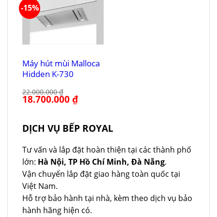
-15%
Máy hút mùi Malloca
Hidden K-730
22.000.000
₫
Giá
18.700.000
₫
Giá
gốc
hiện
là:
tại
22.000.000 ₫.
là:
18.700.000 ₫.
DỊCH VỤ BẾP ROYAL
Tư vấn và lắp đặt hoàn thiện tại các thành phố
lớn:
Hà Nội, TP Hồ Chí Minh, Đà Nẵng
.
Vận chuyển lắp đặt giao hàng toàn quốc tại
Việt Nam.
Hỗ trợ bảo hành tại nhà, kèm theo dịch vụ bảo
hành hãng hiện có.