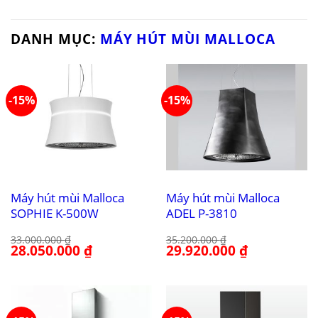
DANH MỤC:
MÁY HÚT MÙI MALLOCA
-15%
-15%
Máy hút mùi Malloca
Máy hút mùi Malloca
SOPHIE K-500W
ADEL P-3810
33.000.000
₫
35.200.000
₫
Giá
28.050.000
₫
Giá
Giá
29.920.000
₫
Giá
gốc
hiện
gốc
hiện
là:
tại
là:
tại
33.000.000 ₫.
là:
35.200.000 ₫.
là:
28.050.000 ₫.
29.920.000 ₫.