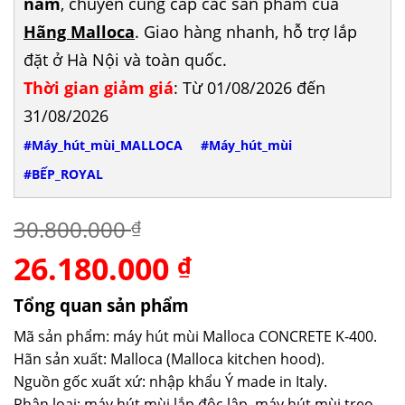
năm
, chuyên cung cấp các sản phẩm của
Hãng Malloca
. Giao hàng nhanh, hỗ trợ lắp
đặt ở Hà Nội và toàn quốc.
Thời gian giảm giá
: Từ 01/08/2026 đến
31/08/2026
#Máy_hút_mùi_MALLOCA
#Máy_hút_mùi
#BẾP_ROYAL
30.800.000
₫
26.180.000
Giá
Giá
₫
gốc
hiện
là:
tại
Tổng quan sản phẩm
30.800.000 ₫.
là:
Mã sản phẩm: máy hút mùi Malloca CONCRETE K-400.
26.180.000 ₫.
Hãn sản xuất: Malloca (Malloca kitchen hood).
Nguồn gốc xuất xứ: nhập khẩu Ý made in Italy.
Phân loại: máy hút mùi lắp độc lập, máy hút mùi treo