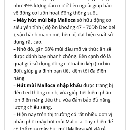
như 99% lượng dầu mỡ ở bên ngoài giúp bảo
vệ động cơ luôn hoạt động thông suốt.
–
Máy hút mùi bếp Malloca
sở hữu động cơ
siêu yên tĩnh ( độ ồn khoảng 47 – 70Db Decibel
), vận hành mạnh mẽ, bền bỉ, đạt hiệu suất sử
dụng rất cao.
– Nhờ đó, gần 98% mùi dầu mỡ và thức ăn sẽ
được đánh bay nhanh chóng. Bên cạnh đó là
quạt gió sử dụng động cơ tuabin kép (turbin
đôi), giúp gia đình bạn tiết kiệm tối đa điện
năng.
–
Hút mùi Malloca nhập khẩu
được trang bị
đèn Led thông minh, vừa giúp tiết kiệm phần
lớn điện năng tiêu thụ vừa đảm bảo đủ năng
lượng chiếu sáng.
– Hiện nay trên thị trường có rất nhiều đơn vị
phân phối máy hút mùi Malloca. Tuy nhiên để
có thể mua máy hút mùi Malloca với giá rẻ