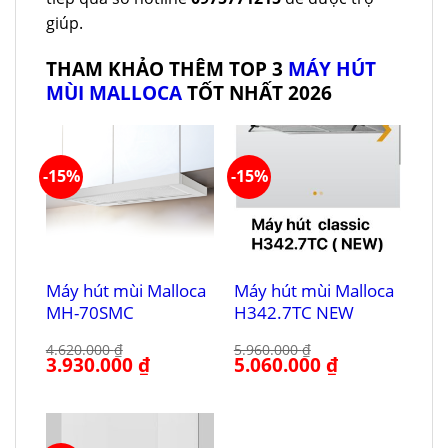
giúp.
THAM KHẢO THÊM TOP 3
MÁY HÚT
MÙI MALLOCA
TỐT NHẤT 2026
-15%
-15%
Máy hút mùi Malloca
Máy hút mùi Malloca
MH-70SMC
H342.7TC NEW
4.620.000
₫
5.960.000
₫
Giá
3.930.000
₫
Giá
Giá
5.060.000
₫
Giá
gốc
hiện
gốc
hiện
là:
tại
là:
tại
4.620.000 ₫.
là:
5.960.000 ₫.
là:
3.930.000 ₫.
5.060.000 ₫.