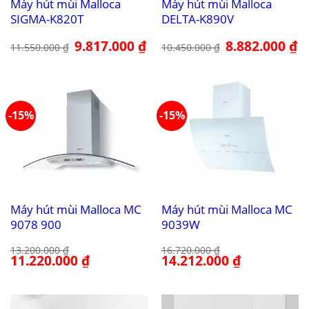
Máy hút mùi Malloca
Máy hút mùi Malloca
SIGMA-K820T
DELTA-K890V
Giá
9.817.000
₫
Giá
Giá
8.882.000
₫
Gi
11.550.000
₫
10.450.000
₫
gốc
hiện
gốc
hi
là:
tại
là:
tại
11.550.000 ₫.
là:
10.450.000 ₫.
là:
9.817.000 ₫.
8.
-15%
-15%
Máy hút mùi Malloca MC
Máy hút mùi Malloca MC
9078 900
9039W
13.200.000
₫
16.720.000
₫
Giá
11.220.000
₫
Giá
Giá
14.212.000
₫
Giá
gốc
hiện
gốc
hiện
là:
tại
là:
tại
13.200.000 ₫.
là:
16.720.000 ₫.
là:
11.220.000 ₫.
14.212.000 ₫.