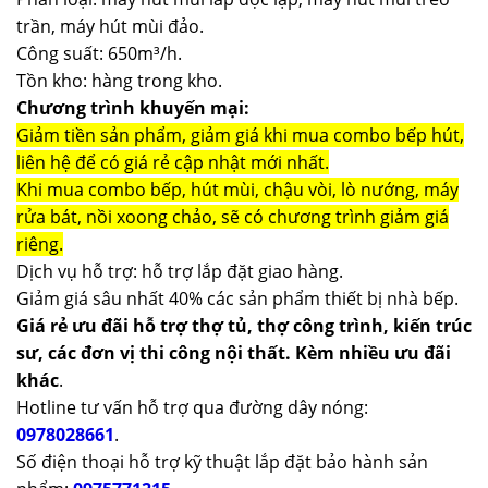
trần, máy hút mùi đảo.
Công suất: 650m³/h.
Tồn kho: hàng trong kho.
Chương trình khuyến mại:
Giảm tiền sản phẩm, giảm giá khi mua combo bếp hút,
liên hệ để có giá rẻ cập nhật mới nhất.
Khi mua combo bếp, hút mùi, chậu vòi, lò nướng, máy
rửa bát, nồi xoong chảo, sẽ có chương trình giảm giá
riêng.
Dịch vụ hỗ trợ: hỗ trợ lắp đặt giao hàng.
Giảm giá sâu nhất 40% các sản phẩm thiết bị nhà bếp.
Giá rẻ ưu đãi hỗ trợ thợ tủ, thợ công trình, kiến trúc
sư, các đơn vị thi công nội thất. Kèm nhiều ưu đãi
khác
.
Hotline tư vấn hỗ trợ qua đường dây nóng:
0978028661
.
Số điện thoại hỗ trợ kỹ thuật lắp đặt bảo hành sản