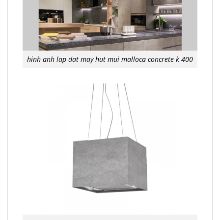
hinh anh lap dat may hut mui malloca concrete k 400