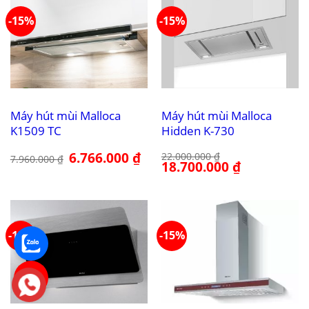
-15%
-15%
Máy hút mùi Malloca
Máy hút mùi Malloca
K1509 TC
Hidden K-730
Giá
6.766.000
₫
Giá
22.000.000
₫
7.960.000
₫
gốc
hiện
Giá
18.700.000
₫
Giá
là:
tại
gốc
hiện
7.960.000 ₫.
là:
là:
tại
6.766.000 ₫.
22.000.000 ₫.
là:
18.700.000 ₫.
-15%
-15%