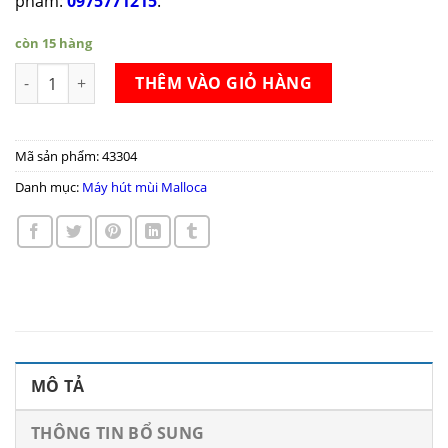
phẩm:
0975771215
.
còn 15 hàng
Máy hút mùi Malloca CONCRETE K-400 số lượng
THÊM VÀO GIỎ HÀNG
Mã sản phẩm:
43304
Danh mục:
Máy hút mùi Malloca
MÔ TẢ
THÔNG TIN BỔ SUNG