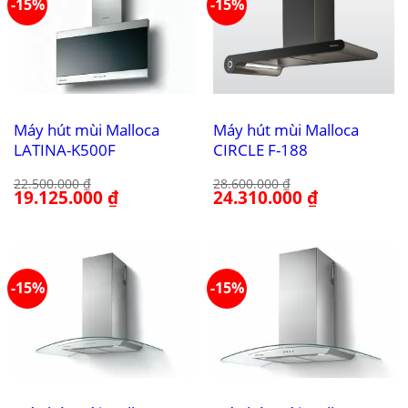
-15%
-15%
Máy hút mùi Malloca
Máy hút mùi Malloca
LATINA-K500F
CIRCLE F-188
22.500.000
₫
28.600.000
₫
Giá
19.125.000
₫
Giá
Giá
24.310.000
₫
Giá
gốc
hiện
gốc
hiện
là:
tại
là:
tại
22.500.000 ₫.
là:
28.600.000 ₫.
là:
19.125.000 ₫.
24.310.000 ₫.
-15%
-15%