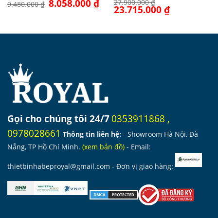
Giá
8.058.000
₫
Giá
27.900.000
₫
9.480.000
₫
gốc
hiện
Giá
23.715.000
₫
Giá
là:
tại
gốc
hiện
9.480.000 ₫.
là:
là:
tại
8.058.000 ₫.
27.900.000 ₫.
là:
23.715.000 ₫.
Gọi cho chúng tôi 24/7
0353911868
,
0978028661
Thông tin liên hệ:
- Showroom Hà Nội, Đà
Nẵng, TP Hồ Chí Minh.
(
xem bản đồ
)
- Email:
thietbinhabeproyal@gmail.com
- Đơn vị giao hàng: