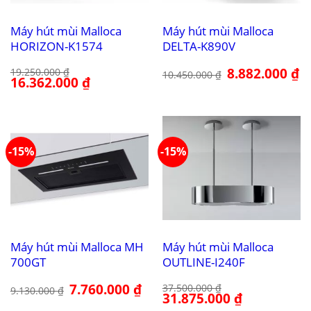
Máy hút mùi Malloca
Máy hút mùi Malloca
HORIZON-K1574
DELTA-K890V
Giá
8.882.000
₫
Gi
19.250.000
₫
10.450.000
₫
Giá
16.362.000
₫
Giá
gốc
hi
gốc
hiện
là:
tại
là:
tại
10.450.000 ₫.
là:
19.250.000 ₫.
là:
8.
16.362.000 ₫.
-15%
-15%
Máy hút mùi Malloca MH
Máy hút mùi Malloca
700GT
OUTLINE-I240F
Giá
7.760.000
₫
Giá
37.500.000
₫
9.130.000
₫
gốc
hiện
Giá
31.875.000
₫
Giá
là:
tại
gốc
hiện