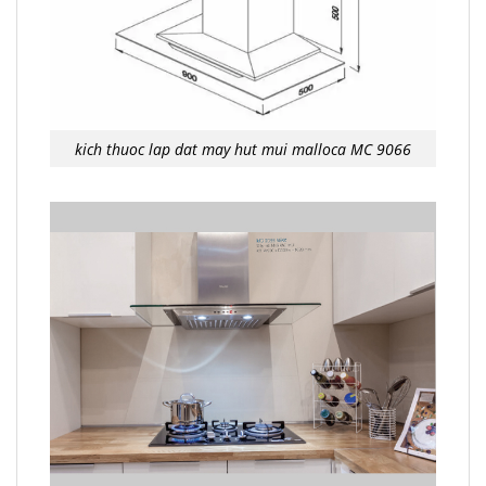
kich thuoc lap dat may hut mui malloca MC 9066