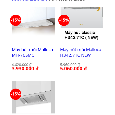
-15%
-15%
Máy hút mùi Malloca
Máy hút mùi Malloca
MH-70SMC
H342.7TC NEW
4.620.000
₫
5.960.000
₫
Giá
3.930.000
₫
Giá
Giá
5.060.000
₫
Giá
gốc
hiện
gốc
hiện
là:
tại
là:
tại
4.620.000 ₫.
là:
5.960.000 ₫.
là:
3.930.000 ₫.
5.060.000 ₫.
-15%