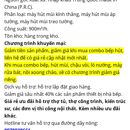
China (P.R.C).
Phân loại: máy hút mùi kính thẳng, máy hút mùi áp
tường, máy hút mùi treo tường.
Công suất: 900m³/h.
Tồn kho: hàng trong kho.
Chương trình khuyến mại:
Giảm tiền sản phẩm, giảm giá khi mua combo bếp hút,
liên hệ để có giá rẻ cập nhật mới nhất.
Khi mua combo bếp, hút mùi, chậu vòi, lò nướng, máy
rửa bát, nồi xoong chảo, sẽ có chương trình giảm giá
riêng.
Dịch vụ hỗ trợ: hỗ trợ lắp đặt giao hàng.
Giảm giá sâu nhất 40% các sản phẩm thiết bị nhà bếp.
Giá rẻ ưu đãi hỗ trợ thợ tủ, thợ công trình, kiến trúc
sư, các đơn vị thi công nội thất. Kèm nhiều ưu đãi
khác
.
Hotline tư vấn hỗ trợ qua đường dây nóng: