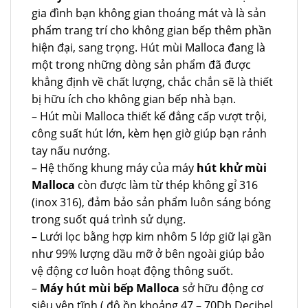
gia đình bạn không gian thoáng mát và là sản
phẩm trang trí cho không gian bếp thêm phần
hiện đại, sang trọng. Hút mùi Malloca đang là
một trong những dòng sản phẩm đã được
khẳng định về chất lượng, chắc chắn sẽ là thiết
bị hữu ích cho không gian bếp nhà bạn.
– Hút mùi Malloca thiết kế đẳng cấp vượt trội,
công suất hút lớn, kèm hẹn giờ giúp bạn rảnh
tay nấu nướng.
– Hệ thống khung máy của máy
hút khử mùi
Malloca
còn được làm từ thép không gỉ 316
(inox 316), đảm bảo sản phẩm luôn sáng bóng
trong suốt quá trình sử dụng.
– Lưới lọc bằng hợp kim nhôm 5 lớp giữ lại gần
như 99% lượng dầu mỡ ở bên ngoài giúp bảo
vệ động cơ luôn hoạt động thông suốt.
–
Máy hút mùi bếp Malloca
sở hữu động cơ
siêu yên tĩnh ( độ ồn khoảng 47 – 70Db Decibel