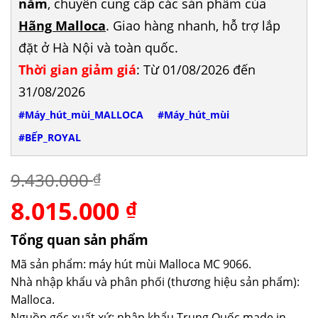
năm
, chuyên cung cấp các sản phẩm của
Hãng Malloca
. Giao hàng nhanh, hỗ trợ lắp
đặt ở Hà Nội và toàn quốc.
Thời gian giảm giá
: Từ 01/08/2026 đến
31/08/2026
#Máy_hút_mùi_MALLOCA
#Máy_hút_mùi
#BẾP_ROYAL
9.430.000
₫
8.015.000
Giá
Giá
₫
gốc
hiện
là:
tại
Tổng quan sản phẩm
9.430.000 ₫.
là:
Mã sản phẩm: máy hút mùi Malloca MC 9066.
8.015.000 ₫.
Nhà nhập khẩu và phân phối (thương hiệu sản phẩm):
Malloca.
Nguồn gốc xuất xứ: nhập khẩu Trung Quốc made in