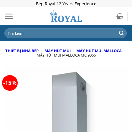
Skip
Bep Royal 12 Years Experience
to
content
Tìm
kiếm:
THIẾT BỊ NHÀ BẾP
»
MÁY HÚT MÙI
»
MÁY HÚT MÙI MALLOCA
»
MÁY HÚT MÙI MALLOCA MC 9066
-15%