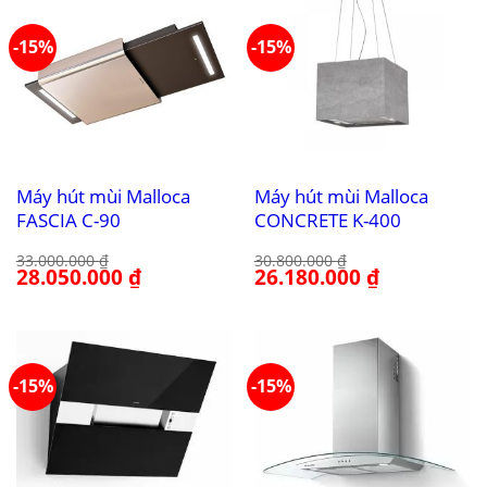
-15%
-15%
Máy hút mùi Malloca
Máy hút mùi Malloca
FASCIA C-90
CONCRETE K-400
33.000.000
₫
30.800.000
₫
Giá
28.050.000
₫
Giá
Giá
26.180.000
₫
Giá
gốc
hiện
gốc
hiện
là:
tại
là:
tại
33.000.000 ₫.
là:
30.800.000 ₫.
là:
28.050.000 ₫.
26.180.000 ₫.
-15%
-15%