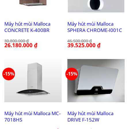
Máy hút mùi Malloca
Máy hút mùi Malloca
CONCRETE K-400BR
SPHERA CHROME-I001C
30.800.000
₫
46.500.000
₫
Giá
26.180.000
₫
Giá
Giá
39.525.000
₫
Giá
gốc
hiện
gốc
hiện
là:
tại
là:
tại
30.800.000 ₫.
là:
46.500.000 ₫.
là:
26.180.000 ₫.
39.525.000 ₫.
-15%
-15%
Máy hút mùi Malloca MC-
Máy hút mùi Malloca
7018HS
DRIVE F-152W