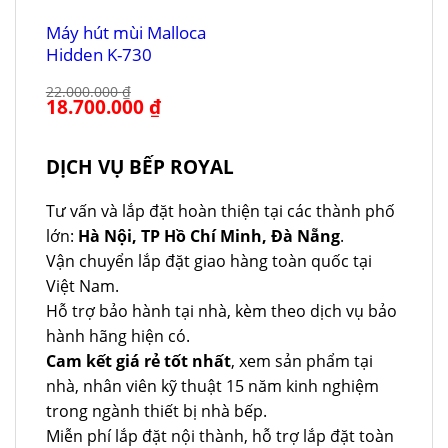
Máy hút mùi Malloca
Hidden K-730
22.000.000
₫
Giá
18.700.000
₫
Giá
gốc
hiện
là:
tại
22.000.000 ₫.
là:
18.700.000 ₫.
DỊCH VỤ BẾP ROYAL
Tư vấn và lắp đặt hoàn thiện tại các thành phố
lớn:
Hà Nội, TP Hồ Chí Minh, Đà Nẵng
.
Vận chuyển lắp đặt giao hàng toàn quốc tại
Việt Nam.
Hỗ trợ bảo hành tại nhà, kèm theo dịch vụ bảo
hành hãng hiện có.
Cam kết giá rẻ tốt nhất
, xem sản phẩm tại
nhà, nhân viên kỹ thuật 15 năm kinh nghiệm
trong ngành thiết bị nhà bếp.
Miễn phí lắp đặt nội thành, hỗ trợ lắp đặt toàn