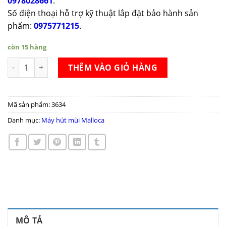
0978028661
.
Số điện thoại hỗ trợ kỹ thuật lắp đặt bảo hành sản
phẩm:
0975771215
.
còn 15 hàng
Máy hút mùi Malloca MC 9066 số lượng
THÊM VÀO GIỎ HÀNG
Mã sản phẩm:
3634
Danh mục:
Máy hút mùi Malloca
MÔ TẢ