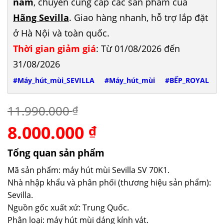
năm
, chuyên cung cấp các sản phẩm của
Hãng Sevilla
. Giao hàng nhanh, hỗ trợ lắp đặt
ở Hà Nội và toàn quốc.
Thời gian giảm giá
: Từ 01/08/2026 đến
31/08/2026
#Máy_hút_mùi_SEVILLA
#Máy_hút_mùi
#BẾP_ROYAL
11.990.000
₫
8.000.000
Giá
Giá
₫
gốc
hiện
là:
tại
Tổng quan sản phẩm
11.990.000 ₫.
là:
Mã sản phẩm: máy hút mùi Sevilla SV 70K1.
8.000.000 ₫.
Nhà nhập khẩu và phân phối (thương hiệu sản phẩm):
Sevilla.
Nguồn gốc xuất xứ: Trung Quốc.
Phân loại: máy hút mùi dáng kính vát.