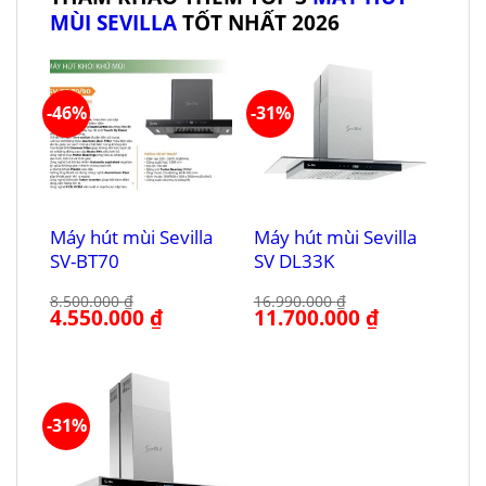
MÙI SEVILLA
TỐT NHẤT 2026
-46%
-31%
Máy hút mùi Sevilla
Máy hút mùi Sevilla
SV-BT70
SV DL33K
8.500.000
₫
16.990.000
₫
Giá
4.550.000
₫
Giá
Giá
11.700.000
₫
Giá
gốc
hiện
gốc
hiện
là:
tại
là:
tại
8.500.000 ₫.
là:
16.990.000 ₫.
là:
4.550.000 ₫.
11.700.000 ₫.
-31%