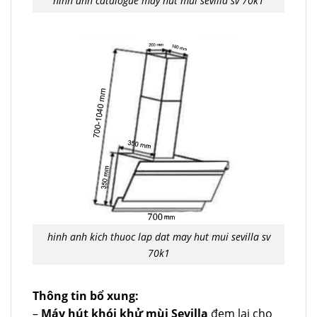
hinh anh catalogue may hut mui sevilla sv 70k1
hinh anh kich thuoc lap dat may hut mui sevilla sv
70k1
Thông tin bổ xung:
–
Máy hút khói khử mùi Sevilla
đem lại cho