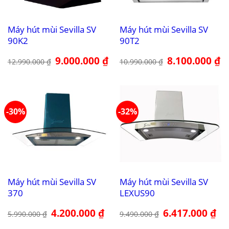
Máy hút mùi Sevilla SV
Máy hút mùi Sevilla SV
90K2
90T2
Giá
9.000.000
₫
Giá
Giá
8.100.000
₫
Gi
12.990.000
₫
10.990.000
₫
gốc
hiện
gốc
hi
là:
tại
là:
tại
12.990.000 ₫.
là:
10.990.000 ₫.
là:
9.000.000 ₫.
8.
-30%
-32%
Máy hút mùi Sevilla SV
Máy hút mùi Sevilla SV
370
LEXUS90
Giá
4.200.000
₫
Giá
Giá
6.417.000
₫
Giá
5.990.000
₫
9.490.000
₫
gốc
hiện
gốc
hiệ
là:
tại
là:
tại