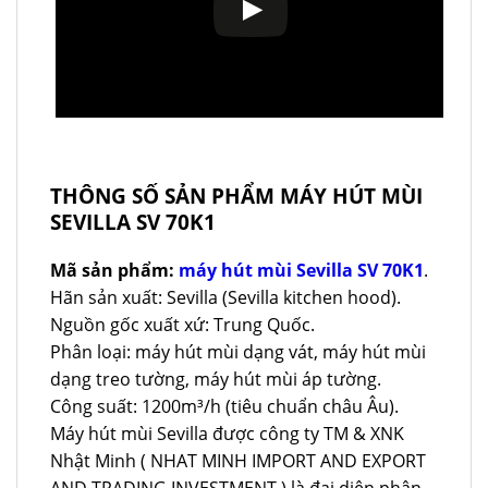
THÔNG SỐ SẢN PHẨM MÁY HÚT MÙI
SEVILLA SV 70K1
Mã sản phẩm:
máy hút mùi Sevilla SV 70K1
.
Hãn sản xuất: Sevilla (Sevilla kitchen hood).
Nguồn gốc xuất xứ: Trung Quốc.
Phân loại: máy hút mùi dạng vát, máy hút mùi
dạng treo tường, máy hút mùi áp tường.
Công suất: 1200m³/h (tiêu chuẩn châu Âu).
Máy hút mùi Sevilla được công ty TM & XNK
Nhật Minh ( NHAT MINH IMPORT AND EXPORT
AND TRADING INVESTMENT ) là đại diện phân