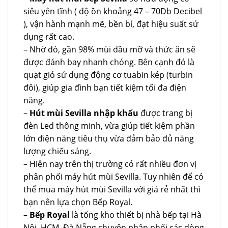
siêu yên tĩnh ( độ ồn khoảng 47 – 70Db Decibel
), vận hành mạnh mẽ, bền bỉ, đạt hiệu suất sử
dụng rất cao.
– Nhờ đó, gần 98% mùi dầu mỡ và thức ăn sẽ
được đánh bay nhanh chóng. Bên cạnh đó là
quạt gió sử dụng động cơ tuabin kép (turbin
đôi), giúp gia đình bạn tiết kiệm tối đa điện
năng.
–
Hút mùi Sevilla nhập khẩu
được trang bị
đèn Led thông minh, vừa giúp tiết kiệm phần
lớn điện năng tiêu thụ vừa đảm bảo đủ năng
lượng chiếu sáng.
– Hiện nay trên thị trường có rất nhiều đơn vị
phân phối máy hút mùi Sevilla. Tuy nhiên để có
thể mua máy hút mùi Sevilla với giá rẻ nhất thì
bạn nên lựa chọn Bếp Royal.
–
Bếp Royal
là tổng kho thiết bị nhà bếp tại Hà
Nội, HCM, Đà Nẵng chuyên phân phối các dòng