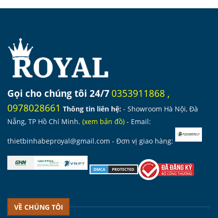
6.880.000 ₫.
là:
6.480.000 ₫.
là:
4.850.000 ₫.
4.5
Gọi cho chúng tôi 24/7
0353911868
,
0978028661
Thông tin liên hệ:
- Showroom Hà Nội, Đà
Nẵng, TP Hồ Chí Minh.
(
xem bản đồ
)
- Email:
thietbinhabeproyal@gmail.com
- Đơn vị giao hàng:
VỀ CHÚNG TÔI