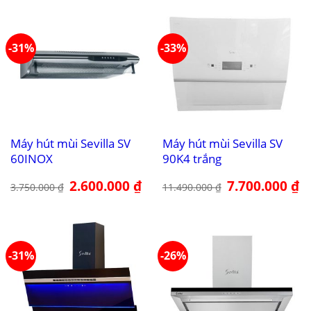
-31%
-33%
Máy hút mùi Sevilla SV
Máy hút mùi Sevilla SV
60INOX
90K4 trắng
Giá
2.600.000
₫
Giá
Giá
7.700.000
₫
Gi
3.750.000
₫
11.490.000
₫
gốc
hiện
gốc
hi
là:
tại
là:
tại
3.750.000 ₫.
là:
11.490.000 ₫.
là:
2.600.000 ₫.
7.
-31%
-26%