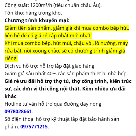
Công suất: 1200m³/h (tiêu chuẩn châu Âu).
Tồn kho: hàng trong kho.
Chương trình khuyến mại:
Giảm tiền sản phẩm, giảm giá khi mua combo bếp hút,
liên hệ để có giá rẻ cập nhật mới nhất.
Khi mua combo bếp, hút mùi, chậu vòi, lò nướng, máy
rửa bát, nồi xoong chảo, sẽ có chương trình giảm giá
riêng.
Dịch vụ hỗ trợ: hỗ trợ lắp đặt giao hàng.
Giảm giá sâu nhất 40% các sản phẩm thiết bị nhà bếp.
Giá rẻ ưu đãi hỗ trợ thợ tủ, thợ công trình, kiến trúc
sư, các đơn vị thi công nội thất. Kèm nhiều ưu đãi
khác
.
Hotline tư vấn hỗ trợ qua đường dây nóng:
0978028661
.
Số điện thoại hỗ trợ kỹ thuật lắp đặt bảo hành sản
phẩm:
0975771215
.