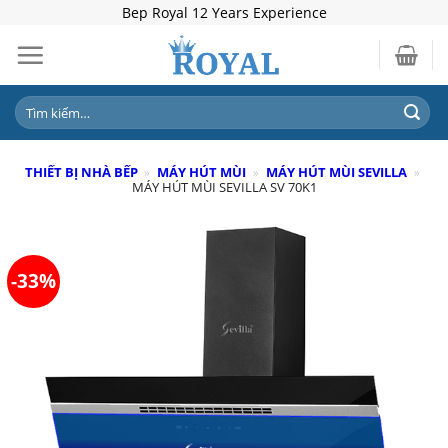
Skip
Bep Royal 12 Years Experience
to
content
Tìm
kiếm:
THIẾT BỊ NHÀ BẾP
»
MÁY HÚT MÙI
»
MÁY HÚT MÙI SEVILLA
»
MÁY HÚT MÙI SEVILLA SV 70K1
-33%