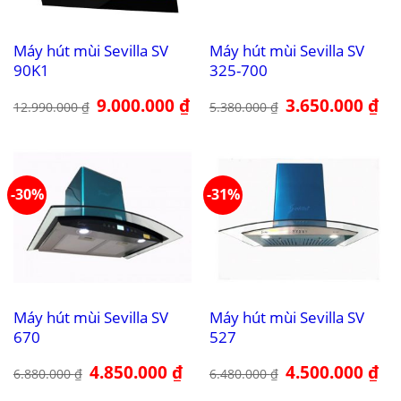
Máy hút mùi Sevilla SV
Máy hút mùi Sevilla SV
90K1
325-700
Giá
9.000.000
₫
Giá
Giá
3.650.000
₫
Giá
12.990.000
₫
5.380.000
₫
gốc
hiện
gốc
hiệ
là:
tại
là:
tại
12.990.000 ₫.
là:
5.380.000 ₫.
là:
9.000.000 ₫.
3.6
-30%
-31%
Máy hút mùi Sevilla SV
Máy hút mùi Sevilla SV
670
527
Giá
4.850.000
₫
Giá
Giá
4.500.000
₫
Giá
6.880.000
₫
6.480.000
₫
gốc
hiện
gốc
hiệ
là:
tại
là:
tại