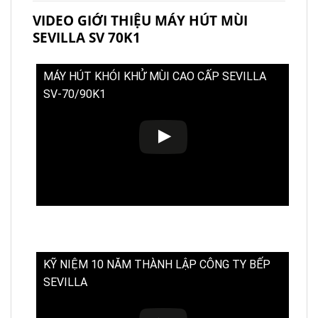
VIDEO GIỚI THIỆU MÁY HÚT MÙI
SEVILLA SV 70K1
MÁY HÚT KHÓI KHỬ MÙI CAO CẤP SEVILLA
SV-70/90K1
KỸ NIỆM 10 NĂM THÀNH LẬP CÔNG TY BẾP
SEVILLA