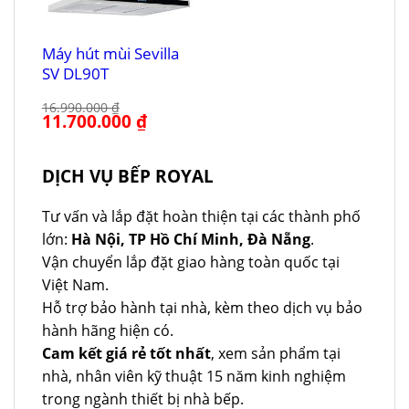
Máy hút mùi Sevilla
SV DL90T
16.990.000
₫
Giá
11.700.000
₫
Giá
gốc
hiện
là:
tại
16.990.000 ₫.
là:
11.700.000 ₫.
DỊCH VỤ BẾP ROYAL
Tư vấn và lắp đặt hoàn thiện tại các thành phố
lớn:
Hà Nội, TP Hồ Chí Minh, Đà Nẵng
.
Vận chuyển lắp đặt giao hàng toàn quốc tại
Việt Nam.
Hỗ trợ bảo hành tại nhà, kèm theo dịch vụ bảo
hành hãng hiện có.
Cam kết giá rẻ tốt nhất
, xem sản phẩm tại
nhà, nhân viên kỹ thuật 15 năm kinh nghiệm
trong ngành thiết bị nhà bếp.