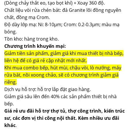
(Dòng chảy thắt eo, tạo bọt khí) + Xoay 360 độ.
Chất liệu vòi rửa chén bát: đá Granite lõi đồng nguyên
chất, đồng mạ Crom.
Độ dày lớp mạ: Ni: 8-10µm; Crom: 0.2-0.3µm; màu mạ
bóng.
Tồn kho: hàng trong kho.
Chương trình khuyến mại:
Giảm tiền sản phẩm, giảm giá khi mua thiết bị nhà bếp,
liên hệ để có giá rẻ cập nhật mới nhất.
Khi mua combo bếp, hút mùi, chậu vòi, lò nướng, máy
rửa bát, nồi xoong chảo, sẽ có chương trình giảm giá
riêng.
Dịch vụ hỗ trợ: hỗ trợ lắp đặt giao hàng.
Giảm giá sâu lên đến 40% các sản phẩm thiết bị nhà
bếp.
Giá rẻ ưu đãi hỗ trợ thợ tủ, thợ công trình, kiến trúc
sư, các đơn vị thi công nội thất. Kèm nhiều ưu đãi
khác
.