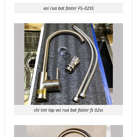
voi rua bat faster FS–02SS
chi tiet lap voi rua bat faster fs 02ss