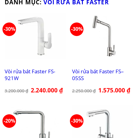
DANH MỤC:
VÒI RỬA BÁT FASTER
-30%
-30%
Vòi rửa bát Faster FS-
Vòi rửa bát Faster FS–
921W
05SS
Giá
2.240.000
₫
Giá
Giá
1.575.000
₫
Giá
3.200.000
₫
2.250.000
₫
gốc
hiện
gốc
hiệ
là:
tại
là:
tại
3.200.000 ₫.
là:
2.250.000 ₫.
là:
2.240.000 ₫.
1.5
-20%
-30%