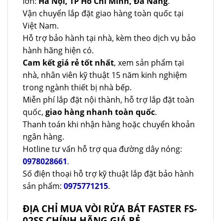
lớn:
Hà Nội, TP Hồ Chí Minh, Đà Nẵng
.
Vận chuyển lắp đặt giao hàng toàn quốc tại
Việt Nam.
Hỗ trợ bảo hành tại nhà, kèm theo dịch vụ bảo
hành hãng hiện có.
Cam kết giá rẻ tốt nhất
, xem sản phẩm tại
nhà, nhân viên kỹ thuật 15 năm kinh nghiệm
trong ngành thiết bị nhà bếp.
Miễn phí lắp đặt nội thành, hỗ trợ lắp đặt toàn
quốc,
giao hàng nhanh toàn quốc
.
Thanh toán khi nhận hàng hoặc chuyển khoản
ngân hàng.
Hotline tư vấn hỗ trợ qua đường dây nóng:
0978028661
.
Số điện thoại hỗ trợ kỹ thuật lắp đặt bảo hành
sản phẩm:
0975771215
.
ĐỊA CHỈ MUA VÒI RỬA BÁT FASTER FS-
02SS CHÍNH HÃNG GIÁ RẺ