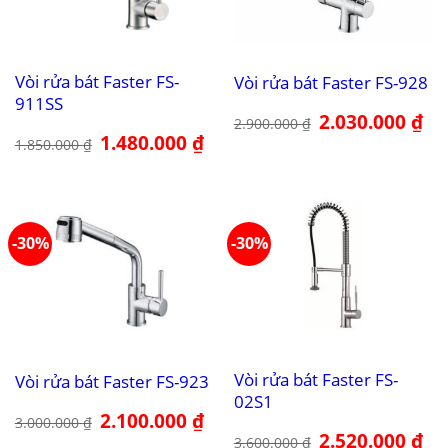
Vòi rửa bát Faster FS-
Vòi rửa bát Faster FS-928
911SS
Giá
2.030.000
₫
Giá
2.900.000
₫
gốc
hiệ
Giá
1.480.000
₫
Giá
1.850.000
₫
là:
tại
gốc
hiện
2.900.000 ₫.
là:
là:
tại
2.0
1.850.000 ₫.
là:
1.480.000 ₫.
-30%
-30%
Vòi rửa bát Faster FS-
Vòi rửa bát Faster FS-923
02S1
Giá
2.100.000
₫
Giá
3.000.000
₫
gốc
hiện
Giá
2.520.000
₫
Giá
3.600.000
₫
là:
tại