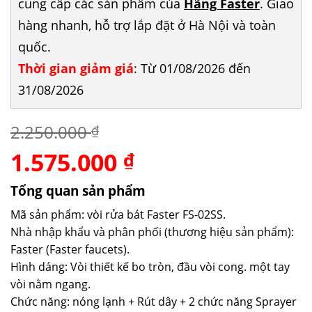
cung cấp các sản phẩm của
Hãng Faster
. Giao
hàng nhanh, hỗ trợ lắp đặt ở Hà Nội và toàn
quốc.
Thời gian giảm giá
: Từ 01/08/2026 đến
31/08/2026
2.250.000
₫
1.575.000
Giá
Giá
₫
gốc
hiện
là:
tại
Tổng quan sản phẩm
2.250.000 ₫.
là:
Mã sản phẩm: vòi rửa bát Faster FS-02SS.
1.575.000 ₫.
Nhà nhập khẩu và phân phối (thương hiệu sản phẩm):
Faster (Faster faucets).
Hình dáng: Vòi thiết kế bo tròn, đầu vòi cong. một tay
vòi nằm ngang.
Chức năng: nóng lạnh + Rút dây + 2 chức năng Sprayer