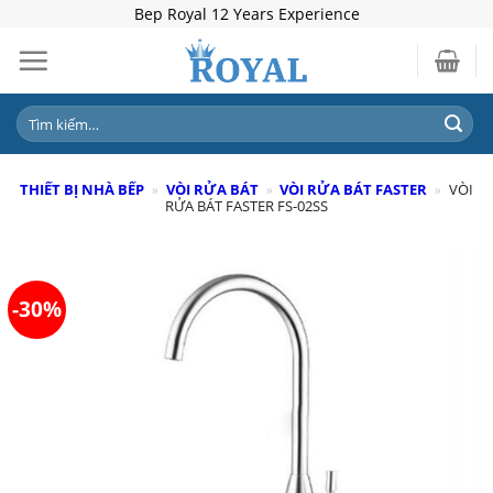
Skip
Bep Royal 12 Years Experience
to
content
Tìm
kiếm:
THIẾT BỊ NHÀ BẾP
»
VÒI RỬA BÁT
»
VÒI RỬA BÁT FASTER
»
VÒI
RỬA BÁT FASTER FS-02SS
-30%