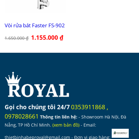
Vòi rửa bát Faster FS-902
Giá
1.155.000
₫
Giá
1.650.000
₫
gốc
hiện
là:
tại
1.650.000 ₫.
là:
1.155.000 ₫.
Gọi cho chúng tôi 24/7
0353911868
,
0978028661
Thông tin liên hệ:
- Showroom Hà Nội, Đà
Nẵng, TP Hồ Chí Minh.
(
xem bản đồ
)
- Email:
thietbinhabeproyal@gmail.com
- Đơn vị giao hàng: