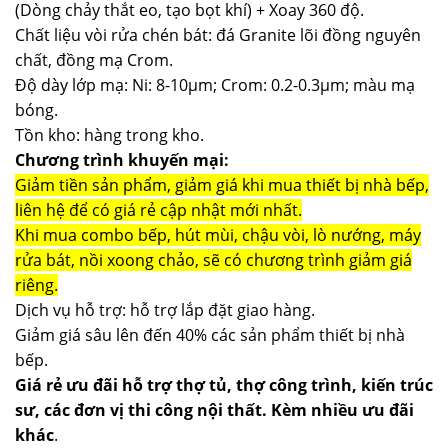
(Dòng chảy thắt eo, tạo bọt khí) + Xoay 360 độ.
Chất liệu vòi rửa chén bát: đá Granite lõi đồng nguyên
chất, đồng mạ Crom.
Độ dày lớp mạ: Ni: 8-10µm; Crom: 0.2-0.3µm; màu mạ
bóng.
Tồn kho: hàng trong kho.
Chương trình khuyến mại:
Giảm tiền sản phẩm, giảm giá khi mua thiết bị nhà bếp,
liên hệ để có giá rẻ cập nhật mới nhất.
Khi mua combo bếp, hút mùi, chậu vòi, lò nướng, máy
rửa bát, nồi xoong chảo, sẽ có chương trình giảm giá
riêng.
Dịch vụ hỗ trợ: hỗ trợ lắp đặt giao hàng.
Giảm giá sâu lên đến 40% các sản phẩm thiết bị nhà
bếp.
Giá rẻ ưu đãi hỗ trợ thợ tủ, thợ công trình, kiến trúc
sư, các đơn vị thi công nội thất. Kèm nhiều ưu đãi
khác
.