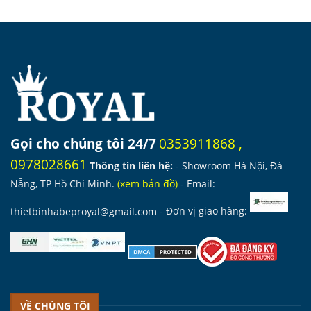
là:
tại
2.900.000 ₫.
là:
2.030.000 ₫.
Gọi cho chúng tôi 24/7
0353911868
,
0978028661
Thông tin liên hệ:
- Showroom Hà Nội, Đà
Nẵng, TP Hồ Chí Minh.
(
xem bản đồ
)
- Email:
thietbinhabeproyal@gmail.com
- Đơn vị giao hàng:
VỀ CHÚNG TÔI