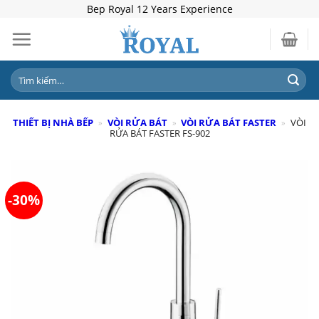
Skip
Bep Royal 12 Years Experience
to
content
Tìm
kiếm:
THIẾT BỊ NHÀ BẾP
»
VÒI RỬA BÁT
»
VÒI RỬA BÁT FASTER
»
VÒI
RỬA BÁT FASTER FS-902
-30%