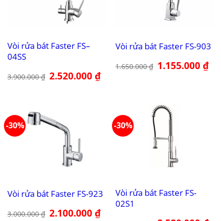
Vòi rửa bát Faster FS–
Vòi rửa bát Faster FS-903
04SS
Giá
1.155.000
₫
Giá
1.650.000
₫
gốc
hiệ
Giá
2.520.000
₫
Giá
3.900.000
₫
là:
tại
gốc
hiện
1.650.000 ₫.
là:
là:
tại
1.1
3.900.000 ₫.
là:
2.520.000 ₫.
-30%
-30%
Vòi rửa bát Faster FS-
Vòi rửa bát Faster FS-923
02S1
Giá
2.100.000
₫
Giá
3.000.000
₫
gốc
hiện