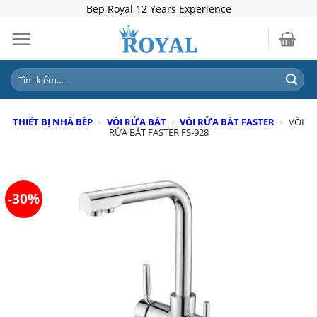
Skip
Bep Royal 12 Years Experience
to
content
Tìm
kiếm:
THIẾT BỊ NHÀ BẾP
»
VÒI RỬA BÁT
»
VÒI RỬA BÁT FASTER
»
VÒI
RỬA BÁT FASTER FS-928
-30%