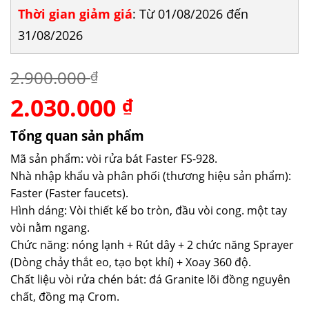
Thời gian giảm giá
: Từ 01/08/2026 đến
31/08/2026
2.900.000
₫
2.030.000
Giá
Giá
₫
gốc
hiện
là:
tại
Tổng quan sản phẩm
2.900.000 ₫.
là:
Mã sản phẩm: vòi rửa bát Faster FS-928.
2.030.000 ₫.
Nhà nhập khẩu và phân phối (thương hiệu sản phẩm):
Faster (Faster faucets).
Hình dáng: Vòi thiết kế bo tròn, đầu vòi cong. một tay
vòi nằm ngang.
Chức năng: nóng lạnh + Rút dây + 2 chức năng Sprayer
(Dòng chảy thắt eo, tạo bọt khí) + Xoay 360 độ.
Chất liệu vòi rửa chén bát: đá Granite lõi đồng nguyên
chất, đồng mạ Crom.