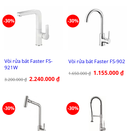
1.850.000 ₫.
là:
1.4
-30%
-30%
Vòi rửa bát Faster FS-
Vòi rửa bát Faster FS-902
921W
Giá
1.155.000
₫
Giá
1.650.000
₫
gốc
hiệ
Giá
2.240.000
₫
Giá
3.200.000
₫
là:
tại
gốc
hiện
1.650.000 ₫.
là:
là:
tại
1.1
3.200.000 ₫.
là:
2.240.000 ₫.
-30%
-30%