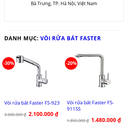
Bà Trưng, TP. Hà Nội, Việt Nam
DANH MỤC:
VÒI RỬA BÁT FASTER
-30%
-20%
Vòi rửa bát Faster FS-
Vòi rửa bát Faster FS-923
911SS
Giá
2.100.000
₫
Giá
3.000.000
₫
gốc
hiện
Giá
1.480.000
₫
Giá
1.850.000
₫
là:
tại
gốc
hiệ
3.000.000 ₫.
là:
là:
tại
2.100.000 ₫.