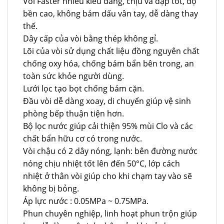
Vòi Faster nhiều kiểu dáng, chịu va đập tốt, độ
bền cao, không bám dấu vân tay, dễ dàng thay
thế.
Dây cấp của vòi bằng thép không gỉ.
Lõi của vòi sử dụng chất liệu đồng nguyên chất
chống oxy hóa, chống bám bẩn bên trong, an
toàn sức khỏe người dùng.
Lưới lọc tạo bọt chống bám cặn.
Đầu vòi dễ dàng xoay, di chuyển giúp vệ sinh
phòng bếp thuận tiện hơn.
Bộ lọc nước giúp cải thiện 95% mùi Clo và các
chất bẩn hữu cơ có trong nước.
Vòi chậu có 2 dây nóng, lạnh: bên đường nước
nóng chịu nhiệt tốt lên đến 50°C, lớp cách
nhiệt ở thân vòi giúp cho khi chạm tay vào sẽ
không bị bỏng.
Áp lực nước : 0.05MPa ~ 0.75MPa.
Phun chuyên nghiệp, linh hoạt phun trộn giúp