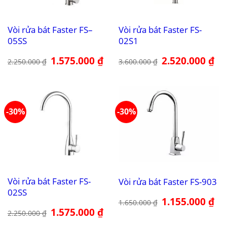
Vòi rửa bát Faster FS–
Vòi rửa bát Faster FS-
05SS
02S1
Giá
1.575.000
₫
Giá
Giá
2.520.000
₫
Giá
2.250.000
₫
3.600.000
₫
gốc
hiện
gốc
hiệ
là:
tại
là:
tại
2.250.000 ₫.
là:
3.600.000 ₫.
là:
1.575.000 ₫.
2.5
-30%
-30%
Vòi rửa bát Faster FS-
Vòi rửa bát Faster FS-903
02SS
Giá
1.155.000
₫
Giá
1.650.000
₫
gốc
hiệ
Giá
1.575.000
₫
Giá
2.250.000
₫
là:
tại
gốc
hiện
1.650.000 ₫.
là:
là:
tại
1.1