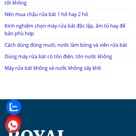
tốt không
Nên mua chậu rửa bát 1 hố hay 2 hố
Kinh nghiệm chọn máy rửa bát độc lập, âm tủ hay để
bàn phù hợp
Cách dùng đúng muối, nước làm bóng và viên rửa bát
Dùng máy rửa bát có tốn điện, tốn nước không
Máy rửa bát không xả nước không sấy khô