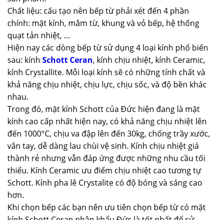
Chất liệu: cấu tạo nên bếp từ phải xét đến 4 phần
chính: mặt kính, mâm từ, khung và vỏ bếp, hệ thống
quạt tản nhiệt, …
Hiện nay các dòng bếp từ sử dụng 4 loại kính phổ biến
sau: kính
Schott Ceran
, kính chịu nhiệt, kính Ceramic,
kính Crystallite. Mỗi loại kính sẽ có những tính chất và
khả năng chịu nhiệt, chịu lực, chịu sốc, và độ bền khác
nhau.
Trong đó, mặt kính Schott của Đức hiện đang là mặt
kính cao cấp nhất hiện nay, có khả năng chịu nhiệt lên
đến 1000°C, chịu va đập lên đến 30kg, chống trầy xước,
vân tay, dễ dàng lau chùi vệ sinh. Kính chịu nhiệt giá
thành rẻ nhưng vẫn đáp ứng được những nhu cầu tối
thiểu. Kính Ceramic ưu điểm chịu nhiệt cao tương tự
Schott. Kính pha lê Crystalite có độ bóng và sáng cao
hơn.
Khi chọn bếp các bạn nên ưu tiên chọn bếp từ có mặt
kính Schott Ceran nhập khẩu Đức là tốt nhất để sử