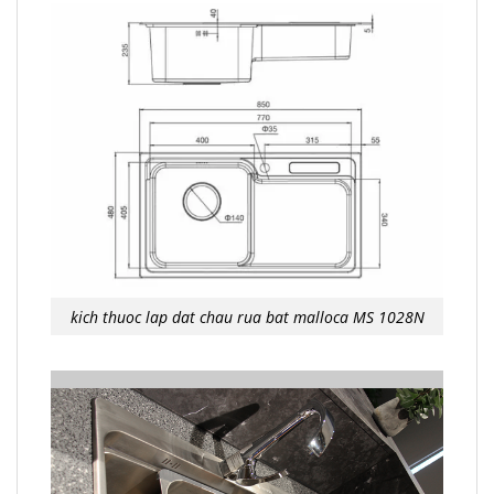
kich thuoc lap dat chau rua bat malloca MS 1028N