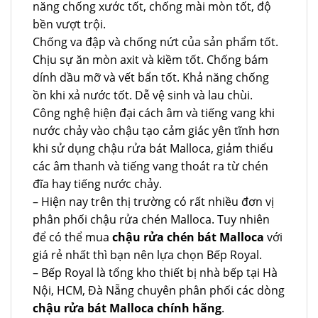
năng chống xước tốt, chống mài mòn tốt, độ
bền vượt trội.
Chống va đập và chống nứt của sản phẩm tốt.
Chịu sự ăn mòn axit và kiềm tốt. Chống bám
dính dầu mỡ và vết bẩn tốt. Khả năng chống
ồn khi xả nước tốt. Dễ vệ sinh và lau chùi.
Công nghệ hiện đại cách âm và tiếng vang khi
nước chảy vào chậu tạo cảm giác yên tĩnh hơn
khi sử dụng chậu rửa bát Malloca, giảm thiểu
các âm thanh và tiếng vang thoát ra từ chén
đĩa hay tiếng nước chảy.
– Hiện nay trên thị trường có rất nhiều đơn vị
phân phối chậu rửa chén Malloca. Tuy nhiên
để có thể mua
chậu rửa chén bát Malloca
với
giá rẻ nhất thì bạn nên lựa chọn Bếp Royal.
– Bếp Royal là tổng kho thiết bị nhà bếp tại Hà
Nội, HCM, Đà Nẵng chuyên phân phối các dòng
chậu rửa bát Malloca chính hãng
.