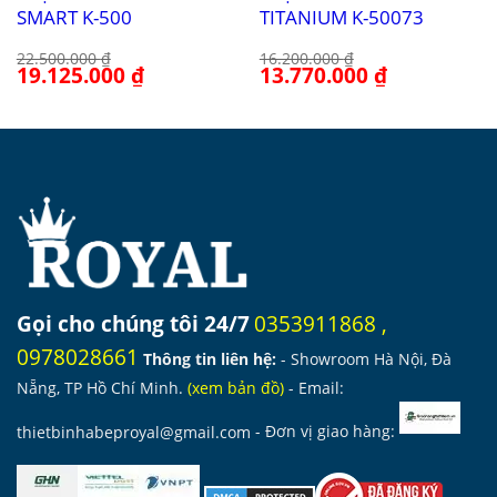
SMART K-500
TITANIUM K-50073
22.500.000
₫
16.200.000
₫
Giá
19.125.000
₫
Giá
Giá
13.770.000
₫
Giá
gốc
hiện
gốc
hiện
là:
tại
là:
tại
22.500.000 ₫.
là:
16.200.000 ₫.
là:
19.125.000 ₫.
13.770.000 ₫.
Gọi cho chúng tôi 24/7
0353911868
,
0978028661
Thông tin liên hệ:
- Showroom Hà Nội, Đà
Nẵng, TP Hồ Chí Minh.
(
xem bản đồ
)
- Email:
thietbinhabeproyal@gmail.com
- Đơn vị giao hàng: