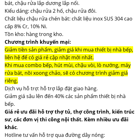
bát, chậu rửa lắp dương lắp nổi.
Kiểu dáng: chậu rửa 2 hố, chậu rửa đôi.
Chất liệu chậu rửa chén bát: chất liệu inox SUS 304 cao
cấp 8% Cr, 10% Ni.
Tồn kho: hàng trong kho.
Chương trình khuyến mại:
Giảm tiền sản phẩm, giảm giá khi mua thiết bị nhà bếp,
liên hệ để có giá rẻ cập nhật mới nhất.
Khi mua combo bếp, hút mùi, chậu vòi, lò nướng, máy
rửa bát, nồi xoong chảo, sẽ có chương trình giảm giá
riêng.
Dịch vụ hỗ trợ: hỗ trợ lắp đặt giao hàng.
Giảm giá sâu lên đến 40% các sản phẩm thiết bị nhà
bếp.
Giá rẻ ưu đãi hỗ trợ thợ tủ, thợ công trình, kiến trúc
sư, các đơn vị thi công nội thất. Kèm nhiều ưu đãi
khác
.
Hotline tư vấn hỗ trợ qua đường dây nóng: