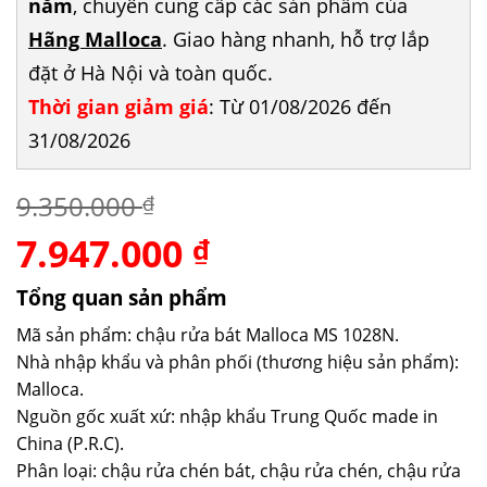
năm
, chuyên cung cấp các sản phẩm của
Hãng Malloca
. Giao hàng nhanh, hỗ trợ lắp
đặt ở Hà Nội và toàn quốc.
Thời gian giảm giá
: Từ 01/08/2026 đến
31/08/2026
9.350.000
₫
7.947.000
Giá
Giá
₫
gốc
hiện
là:
tại
Tổng quan sản phẩm
9.350.000 ₫.
là:
Mã sản phẩm: chậu rửa bát Malloca MS 1028N.
7.947.000 ₫.
Nhà nhập khẩu và phân phối (thương hiệu sản phẩm):
Malloca.
Nguồn gốc xuất xứ: nhập khẩu Trung Quốc made in
China (P.R.C).
Phân loại: chậu rửa chén bát, chậu rửa chén, chậu rửa