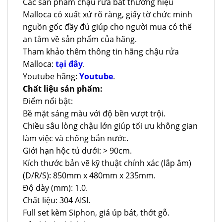
Các sản phẩm chậu rửa bát thương hiệu
Malloca có xuất xứ rõ ràng, giấy tờ chức minh
nguồn gốc đầy đủ giúp cho người mua có thể
an tâm về sản phẩm của hãng.
Tham khảo thêm thông tin hãng chậu rửa
Malloca:
tại đây
.
Youtube hãng:
Youtube
.
Chất liệu sản phẩm:
Điểm nổi bật:
Bề mặt sáng màu với độ bền vượt trội.
Chiều sâu lòng chậu lớn giúp tối ưu không gian
làm việc và chống bắn nước.
Giới hạn hộc tủ dưới: > 90cm.
Kích thước bản vẽ kỹ thuật chính xác (lắp âm)
(D/R/S): 850mm x 480mm x 235mm.
Độ dày (mm): 1.0.
Chất liệu: 304 AISI.
Full set kèm Siphon, giá úp bát, thớt gỗ.