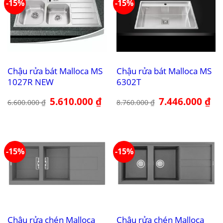
-15%
-15%
Chậu rửa bát Malloca MS
Chậu rửa bát Malloca MS
1027R NEW
6302T
Giá
5.610.000
₫
Giá
Giá
7.446.000
₫
Giá
6.600.000
₫
8.760.000
₫
gốc
hiện
gốc
hiệ
là:
tại
là:
tại
6.600.000 ₫.
là:
8.760.000 ₫.
là:
5.610.000 ₫.
7.4
-15%
-15%
Chậu rửa chén Malloca
Chậu rửa chén Malloca