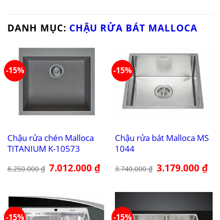
DANH MỤC:
CHẬU RỬA BÁT MALLOCA
-15%
-15%
Chậu rửa chén Malloca
Chậu rửa bát Malloca MS
TITANIUM K-10573
1044
Giá
7.012.000
₫
Giá
Giá
3.179.000
₫
Giá
8.250.000
₫
3.740.000
₫
gốc
hiện
gốc
hiệ
là:
tại
là:
tại
8.250.000 ₫.
là:
3.740.000 ₫.
là:
7.012.000 ₫.
3.1
-15%
-15%