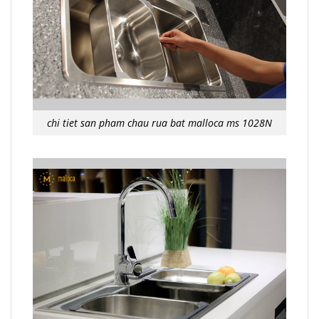
chi tiet san pham chau rua bat malloca ms 1028N