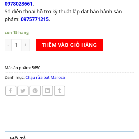
0978028661
.
Số điện thoại hỗ trợ kỹ thuật lắp đặt bảo hành sản
phẩm:
0975771215
.
còn 15 hàng
Chậu rửa bát Malloca MS 1028N số lượng
THÊM VÀO GIỎ HÀNG
Mã sản phẩm:
5650
Danh mục:
Chậu rửa bát Malloca
MÔ TẢ