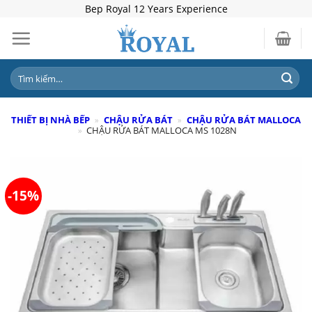
Skip
Bep Royal 12 Years Experience
to
content
Tìm
kiếm:
THIẾT BỊ NHÀ BẾP
»
CHẬU RỬA BÁT
»
CHẬU RỬA BÁT MALLOCA
»
CHẬU RỬA BÁT MALLOCA MS 1028N
-15%