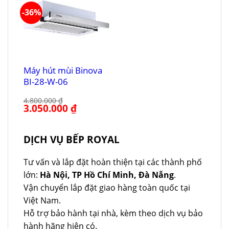
-36%
Máy hút mùi Binova
BI-28-W-06
4.800.000
₫
Giá
3.050.000
₫
Giá
gốc
hiện
là:
tại
4.800.000 ₫.
là:
3.050.000 ₫.
DỊCH VỤ BẾP ROYAL
Tư vấn và lắp đặt hoàn thiện tại các thành phố
lớn:
Hà Nội, TP Hồ Chí Minh, Đà Nẵng
.
Vận chuyển lắp đặt giao hàng toàn quốc tại
Việt Nam.
Hỗ trợ bảo hành tại nhà, kèm theo dịch vụ bảo
hành hãng hiện có.