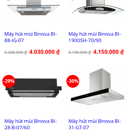
Máy hút mùi Binova BI-
Máy hút mùi Binova BI-
88-IG-07
1900SH-70/90
Giá
4.030.000
₫
Giá
Giá
4.150.000
₫
Giá
6.200.000
₫
6.100.000
₫
gốc
hiện
gốc
hiệ
là:
tại
là:
tại
6.200.000 ₫.
là:
6.100.000 ₫.
là:
4.030.000 ₫.
4.1
-29%
-30%
Máy hút mùi Binova BI-
Máy hút mùi Binova BI-
28-B-07/60
31-GT-07