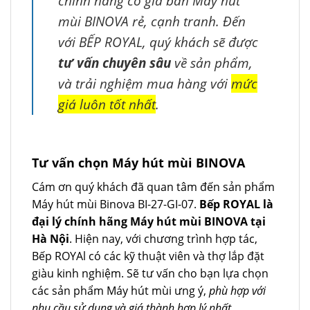
chính hãng có giá bán Máy hút
mùi BINOVA rẻ, cạnh tranh. Đến
với BẾP ROYAL, quý khách sẽ được
tư vấn chuyên sâu
về sản phẩm,
và trải nghiệm mua hàng với
mức
giá luôn tốt nhất
.
Tư vấn chọn Máy hút mùi BINOVA
Cám ơn quý khách đã quan tâm đến sản phẩm
Máy hút mùi Binova BI-27-GI-07.
Bếp ROYAL là
đại lý chính hãng Máy hút mùi BINOVA tại
Hà Nội
. Hiện nay, với chương trình hợp tác,
Bếp ROYAl có các kỹ thuật viên và thợ lắp đặt
giàu kinh nghiệm. Sẽ tư vấn cho bạn lựa chọn
các sản phẩm Máy hút mùi ưng ý,
phù hợp với
nhu cầu sử dụng và giá thành hợp lý nhất
.