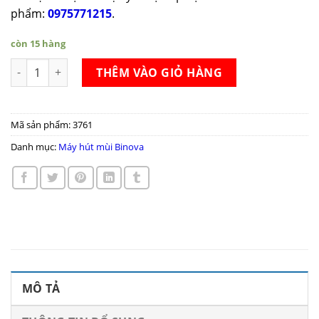
phẩm:
0975771215
.
còn 15 hàng
Máy hút mùi Binova BI-27-GI-07 số lượng
THÊM VÀO GIỎ HÀNG
Mã sản phẩm:
3761
Danh mục:
Máy hút mùi Binova
MÔ TẢ