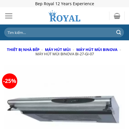
Skip
Bep Royal 12 Years Experience
to
content
Tìm
kiếm:
THIẾT BỊ NHÀ BẾP
»
MÁY HÚT MÙI
»
MÁY HÚT MÙI BINOVA
»
MÁY HÚT MÙI BINOVA BI-27-GI-07
-25%