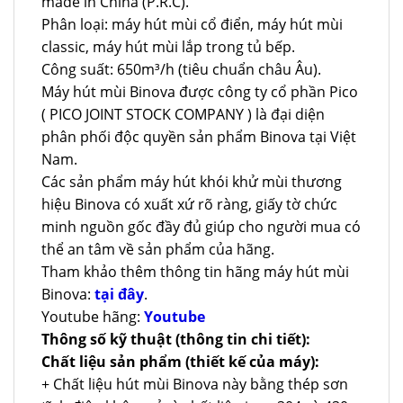
made in China (P.R.C).
Phân loại: máy hút mùi cổ điển, máy hút mùi
classic, máy hút mùi lắp trong tủ bếp.
Công suất: 650m³/h (tiêu chuẩn châu Âu).
Máy hút mùi Binova được công ty cổ phần Pico
( PICO JOINT STOCK COMPANY ) là đại diện
phân phối độc quyền sản phẩm Binova tại Việt
Nam.
Các sản phẩm máy hút khói khử mùi thương
hiệu Binova có xuất xứ rõ ràng, giấy tờ chức
minh nguồn gốc đầy đủ giúp cho người mua có
thể an tâm về sản phẩm của hãng.
Tham khảo thêm thông tin hãng máy hút mùi
Binova:
tại đây
.
Youtube hãng:
Youtube
Thông số kỹ thuật (thông tin chi tiết):
Chất liệu sản phẩm (thiết kế của máy):
+ Chất liệu hút mùi Binova này bằng thép sơn