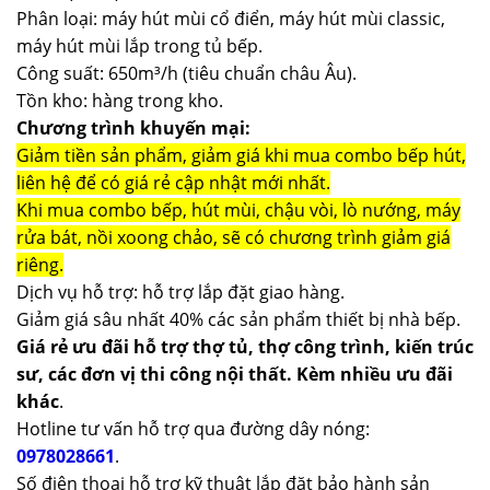
Phân loại: máy hút mùi cổ điển, máy hút mùi classic,
máy hút mùi lắp trong tủ bếp.
Công suất: 650m³/h (tiêu chuẩn châu Âu).
Tồn kho: hàng trong kho.
Chương trình khuyến mại:
Giảm tiền sản phẩm, giảm giá khi mua combo bếp hút,
liên hệ để có giá rẻ cập nhật mới nhất.
Khi mua combo bếp, hút mùi, chậu vòi, lò nướng, máy
rửa bát, nồi xoong chảo, sẽ có chương trình giảm giá
riêng.
Dịch vụ hỗ trợ: hỗ trợ lắp đặt giao hàng.
Giảm giá sâu nhất 40% các sản phẩm thiết bị nhà bếp.
Giá rẻ ưu đãi hỗ trợ thợ tủ, thợ công trình, kiến trúc
sư, các đơn vị thi công nội thất. Kèm nhiều ưu đãi
khác
.
Hotline tư vấn hỗ trợ qua đường dây nóng:
0978028661
.
Số điện thoại hỗ trợ kỹ thuật lắp đặt bảo hành sản