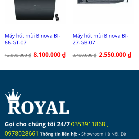
Máy hút mùi Binova BI-
Máy hút mùi Binova BI-
66-GT-07
27-GB-07
Giá
8.100.000
₫
Giá
Giá
2.550.000
₫
Giá
12.800.000
₫
3.400.000
₫
gốc
hiện
gốc
hiệ
là:
tại
là:
tại
12.800.000 ₫.
là:
3.400.000 ₫.
là:
8.100.000 ₫.
2.5
Gọi cho chúng tôi 24/7
0353911868
,
0978028661
Thông tin liên hệ:
- Showroom Hà Nội, Đà