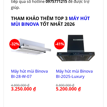
tiếp qua số hotline
0975771215
để được trợ
giúp.
THAM KHẢO THÊM TOP 3
MÁY HÚT
MÙI BINOVA
TỐT NHẤT 2026
-32%
-41%
Máy hút mùi Binova
Máy hút mùi Binova
BI-28-W-07
BI-2025-Luxury
4.800.000
₫
8.800.000
₫
Giá
3.250.000
₫
Giá
Giá
5.200.000
₫
Giá
gốc
hiện
gốc
hiện
là:
tại
là:
tại
4.800.000 ₫.
là:
8.800.000 ₫.
là:
3.250.000 ₫.
5.200.000 ₫.