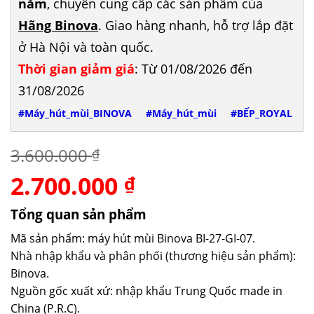
năm
, chuyên cung cấp các sản phẩm của
Hãng Binova
. Giao hàng nhanh, hỗ trợ lắp đặt
ở Hà Nội và toàn quốc.
Thời gian giảm giá
: Từ 01/08/2026 đến
31/08/2026
#Máy_hút_mùi_BINOVA
#Máy_hút_mùi
#BẾP_ROYAL
3.600.000
₫
2.700.000
Giá
Giá
₫
gốc
hiện
là:
tại
Tổng quan sản phẩm
3.600.000 ₫.
là:
Mã sản phẩm: máy hút mùi Binova BI-27-GI-07.
2.700.000 ₫.
Nhà nhập khẩu và phân phối (thương hiệu sản phẩm):
Binova.
Nguồn gốc xuất xứ: nhập khẩu Trung Quốc made in
China (P.R.C).