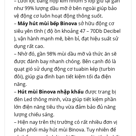
– Lưới lọc bằng hợp kim nhôm 5 lớp giữ lại gần
như 99% lượng dầu mỡ ở bên ngoài giúp bảo
vệ động cơ luôn hoạt động thông suốt.
–
Máy hút mùi bếp Binova
sở hữu động cơ
siêu yên tĩnh ( độ ồn khoảng 47 – 70Db Decibel
), vận hành mạnh mẽ, bền bỉ, đạt hiệu suất sử
dụng rất cao.
– Nhờ đó, gần 98% mùi dầu mỡ và thức ăn sẽ
được đánh bay nhanh chóng. Bên cạnh đó là
quạt gió sử dụng động cơ tuabin kép (turbin
đôi), giúp gia đình bạn tiết kiệm tối đa điện
năng.
–
Hút mùi Binova nhập khẩu
được trang bị
đèn Led thông minh, vừa giúp tiết kiệm phần
lớn điện năng tiêu thụ vừa đảm bảo đủ năng
lượng chiếu sáng.
– Hiện nay trên thị trường có rất nhiều đơn vị
phân phối máy hút mùi Binova. Tuy nhiên để