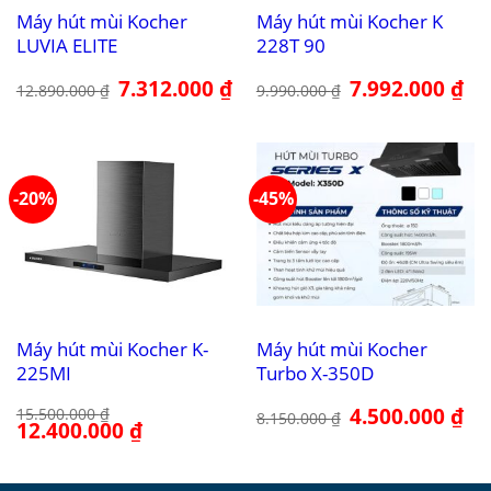
Máy hút mùi Kocher
Máy hút mùi Kocher K
LUVIA ELITE
228T 90
Giá
7.312.000
₫
Giá
Giá
7.992.000
₫
Giá
12.890.000
₫
9.990.000
₫
gốc
hiện
gốc
hiệ
là:
tại
là:
tại
12.890.000 ₫.
là:
9.990.000 ₫.
là:
7.312.000 ₫.
7.9
-20%
-45%
Máy hút mùi Kocher K-
Máy hút mùi Kocher
225MI
Turbo X-350D
Giá
4.500.000
₫
Giá
15.500.000
₫
8.150.000
₫
Giá
12.400.000
₫
Giá
gốc
hiệ
gốc
hiện
là:
tại
là:
tại
8.150.000 ₫.
là:
15.500.000 ₫.
là:
4.5
12.400.000 ₫.