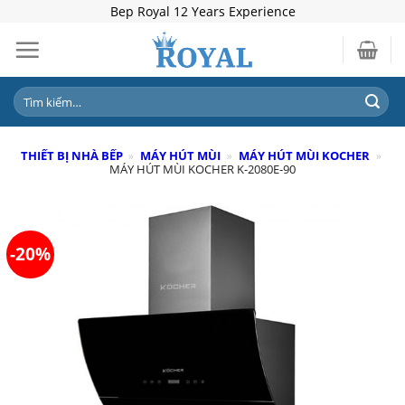
Skip
Bep Royal 12 Years Experience
to
content
Tìm
kiếm:
THIẾT BỊ NHÀ BẾP
»
MÁY HÚT MÙI
»
MÁY HÚT MÙI KOCHER
»
MÁY HÚT MÙI KOCHER K-2080E-90
-20%