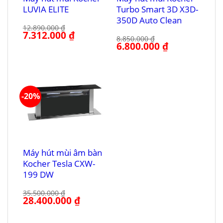
LUVIA ELITE
Turbo Smart 3D X3D-
350D Auto Clean
12.890.000
₫
Giá
7.312.000
₫
Giá
8.850.000
₫
gốc
hiện
Giá
6.800.000
₫
Giá
là:
tại
gốc
hiện
12.890.000 ₫.
là:
là:
tại
7.312.000 ₫.
8.850.000 ₫.
là:
6.800.000 ₫.
-20%
Máy hút mùi âm bàn
Kocher Tesla CXW-
199 DW
35.500.000
₫
Giá
28.400.000
₫
Giá
gốc
hiện
là:
tại
35.500.000 ₫.
là: