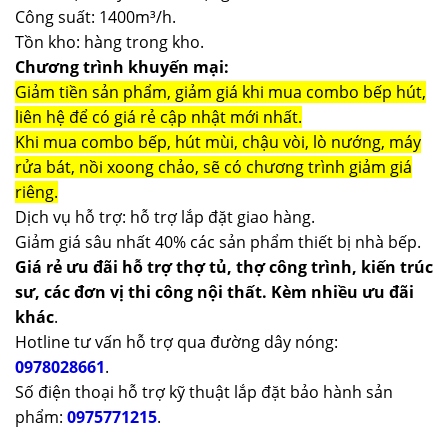
Công suất: 1400m³/h.
Tồn kho: hàng trong kho.
Chương trình khuyến mại:
Giảm tiền sản phẩm, giảm giá khi mua combo bếp hút,
liên hệ để có giá rẻ cập nhật mới nhất.
Khi mua combo bếp, hút mùi, chậu vòi, lò nướng, máy
rửa bát, nồi xoong chảo, sẽ có chương trình giảm giá
riêng.
Dịch vụ hỗ trợ: hỗ trợ lắp đặt giao hàng.
Giảm giá sâu nhất 40% các sản phẩm thiết bị nhà bếp.
Giá rẻ ưu đãi hỗ trợ thợ tủ, thợ công trình, kiến trúc
sư, các đơn vị thi công nội thất. Kèm nhiều ưu đãi
khác
.
Hotline tư vấn hỗ trợ qua đường dây nóng:
0978028661
.
Số điện thoại hỗ trợ kỹ thuật lắp đặt bảo hành sản
phẩm:
0975771215
.