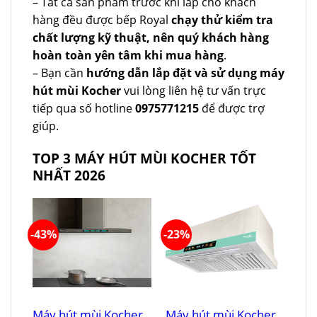
– Tất cả sản phẩm trước khi lắp cho khách
hàng đều được bếp Royal
chạy thử kiểm tra
chất lượng kỹ thuật, nên quý khách hàng
hoàn toàn yên tâm khi mua hàng
.
– Bạn cần
hướng dẫn lắp đặt và sử dụng máy
hút mùi Kocher
vui lòng liên hệ tư vấn trực
tiếp qua số hotline
0975771215
để được trợ
giúp.
TOP 3 MÁY HÚT MÙI KOCHER TỐT
NHẤT 2026
-43%
-23%
Máy hút mùi Kocher
Máy hút mùi Kocher