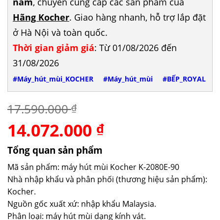
năm
, chuyên cung cấp các sản phẩm của
Hãng Kocher
. Giao hàng nhanh, hỗ trợ lắp đặt
ở Hà Nội và toàn quốc.
Thời gian giảm giá
: Từ 01/08/2026 đến
31/08/2026
#Máy_hút_mùi_KOCHER
#Máy_hút_mùi
#BẾP_ROYAL
17.590.000
₫
14.072.000
Giá
Giá
₫
gốc
hiện
là:
tại
Tổng quan sản phẩm
17.590.000 ₫.
là:
Mã sản phẩm: máy hút mùi Kocher K-2080E-90
14.072.000 ₫.
Nhà nhập khẩu và phân phối (thương hiệu sản phẩm):
Kocher.
Nguồn gốc xuất xứ: nhập khẩu Malaysia.
Phân loại: máy hút mùi dạng kính vát.