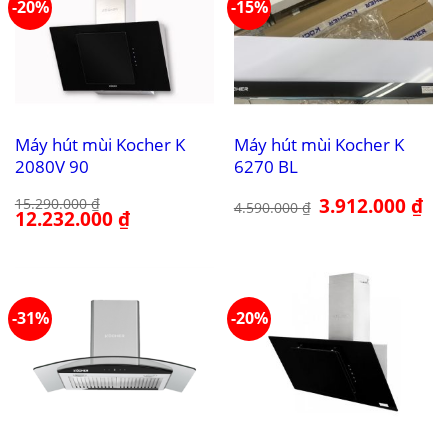
-20%
-15%
Máy hút mùi Kocher K
Máy hút mùi Kocher K
2080V 90
6270 BL
Giá
3.912.000
₫
Giá
15.290.000
₫
4.590.000
₫
Giá
12.232.000
₫
Giá
gốc
hiệ
gốc
hiện
là:
tại
là:
tại
4.590.000 ₫.
là:
15.290.000 ₫.
là:
3.9
12.232.000 ₫.
-31%
-20%