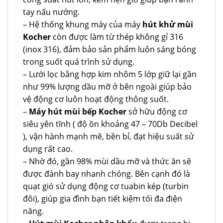
tay nấu nướng.
– Hệ thống khung máy của máy
hút khử mùi
Kocher
còn được làm từ thép không gỉ 316
(inox 316), đảm bảo sản phẩm luôn sáng bóng
trong suốt quá trình sử dụng.
– Lưới lọc bằng hợp kim nhôm 5 lớp giữ lại gần
như 99% lượng dầu mỡ ở bên ngoài giúp bảo
vệ động cơ luôn hoạt động thông suốt.
–
Máy hút mùi bếp Kocher
sở hữu động cơ
siêu yên tĩnh ( độ ồn khoảng 47 – 70Db Decibel
), vận hành mạnh mẽ, bền bỉ, đạt hiệu suất sử
dụng rất cao.
– Nhờ đó, gần 98% mùi dầu mỡ và thức ăn sẽ
được đánh bay nhanh chóng. Bên cạnh đó là
quạt gió sử dụng động cơ tuabin kép (turbin
đôi), giúp gia đình bạn tiết kiệm tối đa điện
năng.