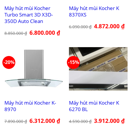
Máy hút mùi Kocher
Máy hút mùi Kocher K
Turbo Smart 3D X3D-
8370XS
350D Auto Clean
Giá
4.872.000
₫
Giá
6.090.000
₫
gốc
hiệ
Giá
6.800.000
₫
Giá
là:
tại
8.850.000
₫
gốc
hiện
6.090.000 ₫.
là:
là:
tại
4.8
8.850.000 ₫.
là:
6.800.000 ₫.
-20%
-15%
Máy hút mùi Kocher K-
Máy hút mùi Kocher K
8970
6270 BL
Giá
6.312.000
₫
Giá
Giá
3.912.000
₫
Giá
7.890.000
₫
4.590.000
₫
gốc
hiện
gốc
hiệ
là:
tại
là:
tại
7.890.000 ₫.
là:
4.590.000 ₫.
là: