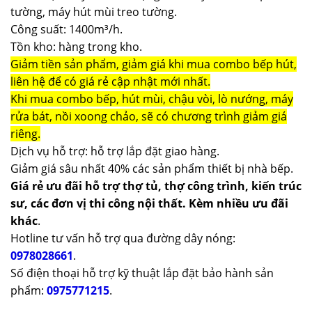
tường, máy hút mùi treo tường.
Công suất: 1400m³/h.
Tồn kho: hàng trong kho.
Giảm tiền sản phẩm, giảm giá khi mua combo bếp hút,
liên hệ để có giá rẻ cập nhật mới nhất.
Khi mua combo bếp, hút mùi, chậu vòi, lò nướng, máy
rửa bát, nồi xoong chảo, sẽ có chương trình giảm giá
riêng.
Dịch vụ hỗ trợ: hỗ trợ lắp đặt giao hàng.
Giảm giá sâu nhất 40% các sản phẩm thiết bị nhà bếp.
Giá rẻ ưu đãi hỗ trợ thợ tủ, thợ công trình, kiến trúc
sư, các đơn vị thi công nội thất. Kèm nhiều ưu đãi
khác
.
Hotline tư vấn hỗ trợ qua đường dây nóng:
0978028661
.
Số điện thoại hỗ trợ kỹ thuật lắp đặt bảo hành sản
phẩm:
0975771215
.