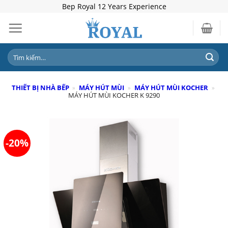
Skip
Bep Royal 12 Years Experience
to
content
Tìm
kiếm:
THIẾT BỊ NHÀ BẾP
»
MÁY HÚT MÙI
»
MÁY HÚT MÙI KOCHER
»
MÁY HÚT MÙI KOCHER K 9290
-20%