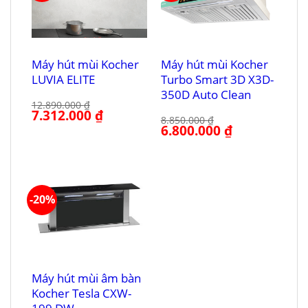
Máy hút mùi Kocher
Máy hút mùi Kocher
LUVIA ELITE
Turbo Smart 3D X3D-
350D Auto Clean
12.890.000
₫
Giá
7.312.000
₫
Giá
8.850.000
₫
gốc
hiện
Giá
6.800.000
₫
Giá
là:
tại
gốc
hiện
12.890.000 ₫.
là:
là:
tại
7.312.000 ₫.
8.850.000 ₫.
là:
6.800.000 ₫.
-20%
Máy hút mùi âm bàn
Kocher Tesla CXW-