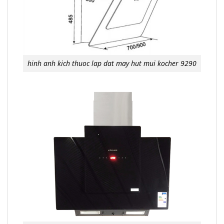
hinh anh kich thuoc lap dat may hut mui kocher 9290