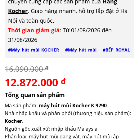
chuyên cung cấp các sản phẩm của
Hãng
Kocher
. Giao hàng nhanh, hỗ trợ lắp đặt ở Hà
Nội và toàn quốc.
Thời gian giảm giá
: Từ 01/08/2026 đến
31/08/2026
#Máy_hút_mùi_KOCHER
#Máy_hút_mùi
#BẾP_ROYAL
16.090.000
₫
12.872.000
Giá
Giá
₫
gốc
hiện
là:
tại
Tổng quan sản phẩm
16.090.000 ₫.
là:
Mã sản phẩm:
máy hút mùi Kocher K 9290
.
12.872.000 ₫.
Nhà nhập khẩu và phân phối (thương hiệu sản phẩm):
Kocher
.
Nguồn gốc xuất xứ: nhập khẩu Malaysia.
Phân loại: máy hút mùi dạng vát, máy hút mùi áp