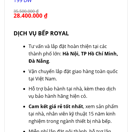
199 DW
35.500.000
₫
Giá
28.400.000
₫
Giá
gốc
hiện
là:
tại
35.500.000 ₫.
là:
28.400.000 ₫.
DỊCH VỤ BẾP ROYAL
Tư vấn và lắp đặt hoàn thiện tại các
thành phố lớn:
Hà Nội, TP Hồ Chí Minh,
Đà Nẵng
.
Vận chuyển lắp đặt giao hàng toàn quốc
tại Việt Nam.
Hỗ trợ bảo hành tại nhà, kèm theo dịch
vụ bảo hành hãng hiện có.
Cam kết giá rẻ tốt nhất
, xem sản phẩm
tại nhà, nhân viên kỹ thuật 15 năm kinh
nghiệm trong ngành thiết bị nhà bếp.
Miễn phí lắp đặt nội thành, hỗ trợ lắp