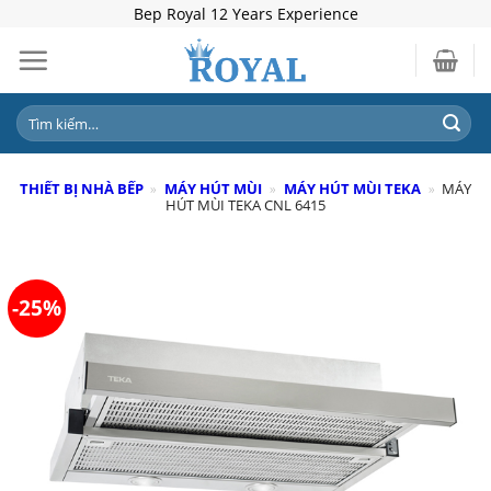
Skip
Bep Royal 12 Years Experience
to
content
Tìm
kiếm:
THIẾT BỊ NHÀ BẾP
»
MÁY HÚT MÙI
»
MÁY HÚT MÙI TEKA
»
MÁY
HÚT MÙI TEKA CNL 6415
-25%