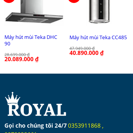
Máy hút mùi Teka DHC
Máy hút mùi Teka CC485
90
47.949.000
₫
Giá
40.890.000
₫
Giá
28.699.000
₫
gốc
hiện
Giá
20.089.000
₫
Giá
là:
tại
gốc
hiện
47.949.000 ₫.
là:
là:
tại
40.890.000 ₫.
28.699.000 ₫.
là:
20.089.000 ₫.
Gọi cho chúng tôi 24/7
0353911868
,