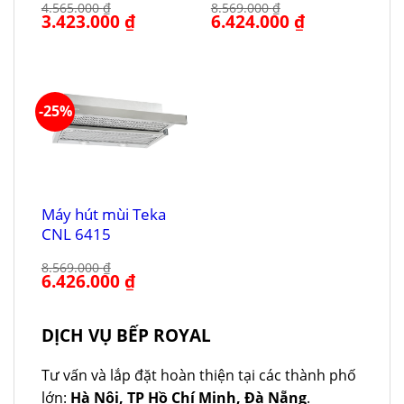
4.565.000
₫
8.569.000
₫
Giá
3.423.000
₫
Giá
Giá
6.424.000
₫
Giá
gốc
hiện
gốc
hiện
là:
tại
là:
tại
4.565.000 ₫.
là:
8.569.000 ₫.
là:
3.423.000 ₫.
6.424.000 ₫.
-25%
Máy hút mùi Teka
CNL 6415
8.569.000
₫
Giá
6.426.000
₫
Giá
gốc
hiện
là:
tại
8.569.000 ₫.
là:
6.426.000 ₫.
DỊCH VỤ BẾP ROYAL
Tư vấn và lắp đặt hoàn thiện tại các thành phố
lớn:
Hà Nội, TP Hồ Chí Minh, Đà Nẵng
.