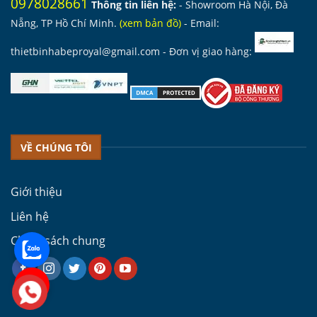
0978028661
Thông tin liên hệ:
- Showroom Hà Nội, Đà
Nẵng, TP Hồ Chí Minh.
(
xem bản đồ
)
- Email:
thietbinhabeproyal@gmail.com
- Đơn vị giao hàng:
VỀ CHÚNG TÔI
Giới thiệu
Liên hệ
Chính sách chung