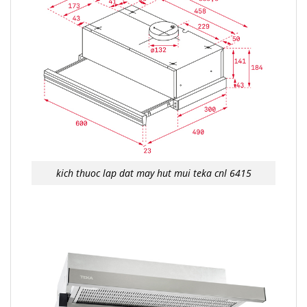
kich thuoc lap dat may hut mui teka cnl 6415