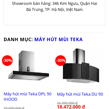
Showroom bán hàng: 346 Kim Ngưu, Quận Hai
Bà Trưng, TP. Hà Nội, Việt Nam
DANH MỤC:
MÁY HÚT MÙI TEKA
-30%
-30%
Máy hút mùi Teka DPL 90
Máy hút mùi Teka DU 90
IHOOD
26.389.000
₫
Giá
18.472.000
₫
Giá
33.099.000
₫