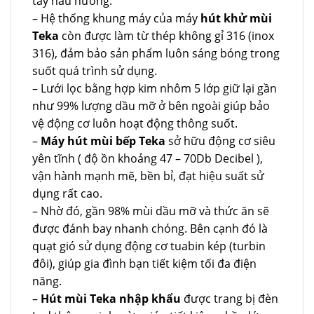
tay nấu nướng.
– Hệ thống khung máy của máy
hút khử mùi
Teka
còn được làm từ thép không gỉ 316 (inox
316), đảm bảo sản phẩm luôn sáng bóng trong
suốt quá trình sử dụng.
– Lưới lọc bằng hợp kim nhôm 5 lớp giữ lại gần
như 99% lượng dầu mỡ ở bên ngoài giúp bảo
vệ động cơ luôn hoạt động thông suốt.
–
Máy hút mùi bếp Teka
sở hữu động cơ siêu
yên tĩnh ( độ ồn khoảng 47 – 70Db Decibel ),
vận hành mạnh mẽ, bền bỉ, đạt hiệu suất sử
dụng rất cao.
– Nhờ đó, gần 98% mùi dầu mỡ và thức ăn sẽ
được đánh bay nhanh chóng. Bên cạnh đó là
quạt gió sử dụng động cơ tuabin kép (turbin
đôi), giúp gia đình bạn tiết kiệm tối đa điện
năng.
–
Hút mùi Teka nhập khẩu
được trang bị đèn