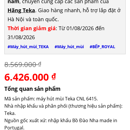
năm
, chuyên cung cấp các sản phẩm của
Hãng Teka
. Giao hàng nhanh, hỗ trợ lắp đặt ở
Hà Nội và toàn quốc.
Thời gian giảm giá
: Từ 01/08/2026 đến
31/08/2026
#Máy_hút_mùi_TEKA
#Máy_hút_mùi
#BẾP_ROYAL
8.569.000
₫
6.426.000
Giá
Giá
₫
gốc
hiện
là:
tại
Tổng quan sản phẩm
8.569.000 ₫.
là:
Mã sản phẩm: máy hút mùi Teka CNL 6415.
6.426.000 ₫.
Nhà nhập khẩu và phân phối (thương hiệu sản phẩm):
Teka.
Nguồn gốc xuất xứ: nhập khẩu Bồ Đào Nha made in
Portugal.