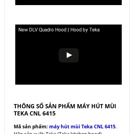
New DLV Quadro Hood | Hood by Teka
THÔNG SỐ SẢN PHẨM MÁY HÚT MÙI
TEKA CNL 6415
Mã sản phẩm:
máy hút mùi Teka CNL 6415
.
Hãn sản xuất: Teka (Teka kitchen hood).