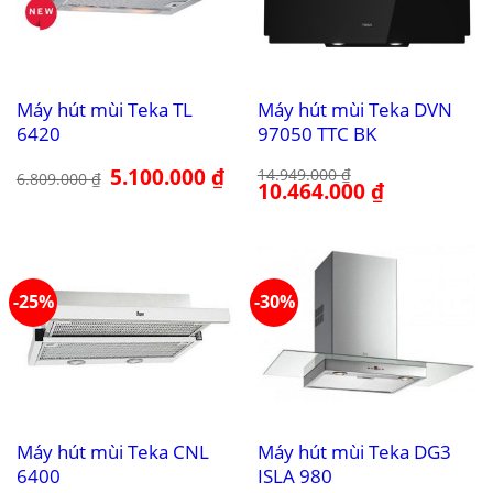
Máy hút mùi Teka TL
Máy hút mùi Teka DVN
6420
97050 TTC BK
Giá
5.100.000
₫
Giá
14.949.000
₫
6.809.000
₫
gốc
hiện
Giá
10.464.000
₫
Giá
là:
tại
gốc
hiện
6.809.000 ₫.
là:
là:
tại
5.100.000 ₫.
14.949.000 ₫.
là:
10.464.000 ₫.
-25%
-30%
Máy hút mùi Teka CNL
Máy hút mùi Teka DG3
6400
ISLA 980