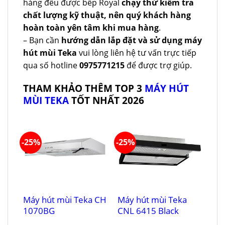
hàng đều được bếp Royal
chạy thử kiểm tra
chất lượng kỹ thuật, nên quý khách hàng
hoàn toàn yên tâm khi mua hàng
.
– Bạn cần
hướng dẫn lắp đặt và sử dụng máy
hút mùi Teka
vui lòng liên hệ tư vấn trực tiếp
qua số hotline
0975771215
để được trợ giúp.
THAM KHẢO THÊM TOP 3
MÁY HÚT
MÙI TEKA
TỐT NHẤT 2026
-25%
-25%
Máy hút mùi Teka CH
Máy hút mùi Teka
1070BG
CNL 6415 Black