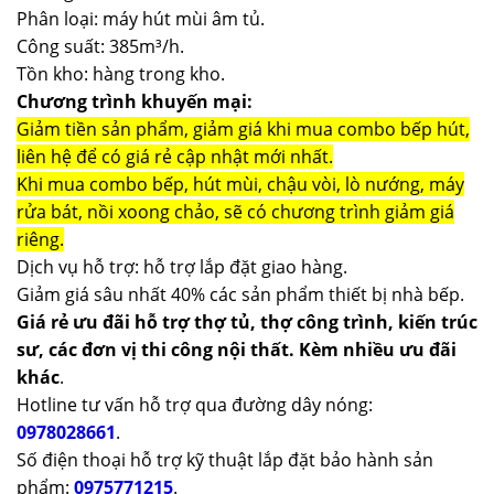
Phân loại: máy hút mùi âm tủ.
Công suất: 385m³/h.
Tồn kho: hàng trong kho.
Chương trình khuyến mại:
Giảm tiền sản phẩm, giảm giá khi mua combo bếp hút,
liên hệ để có giá rẻ cập nhật mới nhất.
Khi mua combo bếp, hút mùi, chậu vòi, lò nướng, máy
rửa bát, nồi xoong chảo, sẽ có chương trình giảm giá
riêng.
Dịch vụ hỗ trợ: hỗ trợ lắp đặt giao hàng.
Giảm giá sâu nhất 40% các sản phẩm thiết bị nhà bếp.
Giá rẻ ưu đãi hỗ trợ thợ tủ, thợ công trình, kiến trúc
sư, các đơn vị thi công nội thất. Kèm nhiều ưu đãi
khác
.
Hotline tư vấn hỗ trợ qua đường dây nóng:
0978028661
.
Số điện thoại hỗ trợ kỹ thuật lắp đặt bảo hành sản
phẩm:
0975771215
.