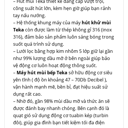
– Hút mùi Teka thiết kế đẳng cấp vượt trội,
công suất hút lớn, kèm hẹn giờ giúp bạn rảnh
tay nấu nướng.
– Hệ thống khung máy của máy
hút khử mùi
Teka
còn được làm từ thép không gỉ 316 (inox
316), đảm bảo sản phẩm luôn sáng bóng trong
suốt quá trình sử dụng.
– Lưới lọc bằng hợp kim nhôm 5 lớp giữ lại gần
như 99% lượng dầu mỡ ở bên ngoài giúp bảo
vệ động cơ luôn hoạt động thông suốt.
–
Máy hút mùi bếp Teka
sở hữu động cơ siêu
yên tĩnh ( độ ồn khoảng 47 – 70Db Decibel ),
vận hành mạnh mẽ, bền bỉ, đạt hiệu suất sử
dụng rất cao.
– Nhờ đó, gần 98% mùi dầu mỡ và thức ăn sẽ
được đánh bay nhanh chóng. Bên cạnh đó là
quạt gió sử dụng động cơ tuabin kép (turbin
đôi), giúp gia đình bạn tiết kiệm tối đa điện