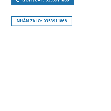
GỌI NGAY: 0353911868
NHẮN ZALO: 0353911868