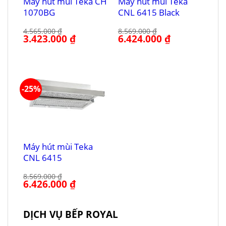
Máy hút mùi Teka CH
Máy hút mùi Teka
1070BG
CNL 6415 Black
4.565.000
₫
8.569.000
₫
Giá
3.423.000
₫
Giá
Giá
6.424.000
₫
Giá
gốc
hiện
gốc
hiện
là:
tại
là:
tại
4.565.000 ₫.
là:
8.569.000 ₫.
là:
3.423.000 ₫.
6.424.000 ₫.
-25%
Máy hút mùi Teka
CNL 6415
8.569.000
₫
Giá
6.426.000
₫
Giá
gốc
hiện
là:
tại
8.569.000 ₫.
là:
6.426.000 ₫.
DỊCH VỤ BẾP ROYAL