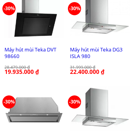
-30%
-30%
Máy hút mùi Teka DVT
Máy hút mùi Teka DG3
98660
ISLA 980
28.479.000
₫
31.999.000
₫
Giá
19.935.000
₫
Giá
Giá
22.400.000
₫
Giá
gốc
hiện
gốc
hiện
là:
tại
là:
tại
28.479.000 ₫.
là:
31.999.000 ₫.
là:
19.935.000 ₫.
22.400.000 ₫.
-30%
-30%