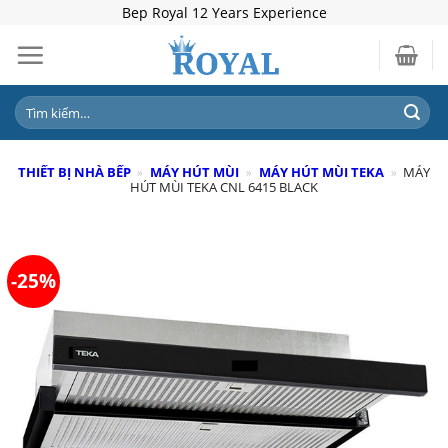
Skip
Bep Royal 12 Years Experience
to
content
Tìm
kiếm:
THIẾT BỊ NHÀ BẾP
»
MÁY HÚT MÙI
»
MÁY HÚT MÙI TEKA
»
MÁY
HÚT MÙI TEKA CNL 6415 BLACK
-25%