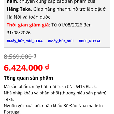
năm
, chuyên cung cấp các sản phẩm của
Hãng Teka
. Giao hàng nhanh, hỗ trợ lắp đặt ở
Hà Nội và toàn quốc.
Thời gian giảm giá
: Từ 01/08/2026 đến
31/08/2026
#Máy_hút_mùi_TEKA
#Máy_hút_mùi
#BẾP_ROYAL
8.569.000
₫
6.424.000
Giá
Giá
₫
gốc
hiện
là:
tại
Tổng quan sản phẩm
8.569.000 ₫.
là:
Mã sản phẩm: máy hút mùi Teka CNL 6415 Black.
6.424.000 ₫.
Nhà nhập khẩu và phân phối (thương hiệu sản phẩm):
Teka.
Nguồn gốc xuất xứ: nhập khẩu Bồ Đào Nha made in
Portugal.