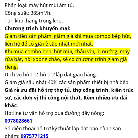
Phân loại: máy hút mùi âm tủ.
Công suất: 385m³/h.
Tồn kho: hàng trong kho.
Chương trình khuyến mại:
Giảm tiền sản phẩm, giảm giá khi mua combo bếp hút,
liên hệ để có giá rẻ cập nhật mới nhất.
Khi mua combo bếp, hút mùi, chậu vòi, lò nướng, máy
rửa bát, nồi xoong chảo, sẽ có chương trình giảm giá
riêng.
Dịch vụ hỗ trợ: hỗ trợ lắp đặt giao hàng.
Giảm giá sâu nhất 40% các sản phẩm thiết bị nhà bếp.
Giá rẻ ưu đãi hỗ trợ thợ tủ, thợ công trình, kiến trúc
sư, các đơn vị thi công nội thất. Kèm nhiều ưu đãi
khác
.
Hotline tư vấn hỗ trợ qua đường dây nóng:
0978028661
.
Số điện thoại hỗ trợ kỹ thuật lắp đặt bảo hành sản
phẩm:
0975771215
.