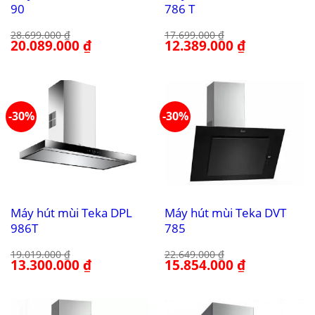
90
786 T
28.699.000
₫
17.699.000
₫
Giá
20.089.000
₫
Giá
Giá
12.389.000
₫
Giá
gốc
hiện
gốc
hiện
là:
tại
là:
tại
28.699.000 ₫.
là:
17.699.000 ₫.
là:
20.089.000 ₫.
12.389.000 ₫.
-30%
-30%
Máy hút mùi Teka DPL
Máy hút mùi Teka DVT
986T
785
19.019.000
₫
22.649.000
₫
Giá
13.300.000
₫
Giá
Giá
15.854.000
₫
Giá
gốc
hiện
gốc
hiện
là:
tại
là:
tại
19.019.000 ₫.
là:
22.649.000 ₫.
là:
13.300.000 ₫.
15.854.000 ₫.