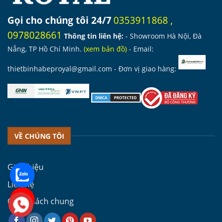
Gọi cho chúng tôi 24/7
0353911868
,
0978028661
Thông tin liên hệ:
- Showroom Hà Nội, Đà
Nẵng, TP Hồ Chí Minh.
(
xem bản đồ
)
- Email:
thietbinhabeproyal@gmail.com
- Đơn vị giao hàng:
VỀ CHÚNG TÔI
Giới thiệu
Liên hệ
Chính sách chung