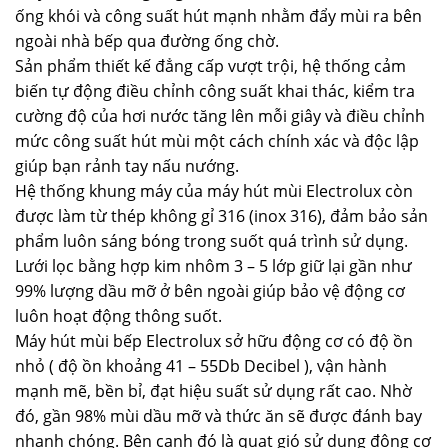
ống khói và công suất hút mạnh nhằm đẩy mùi ra bên
ngoài nhà bếp qua đường ống chờ.
Sản phẩm thiết kế đẳng cấp vượt trội, hệ thống cảm
biến tự động điều chỉnh công suất khai thác, kiểm tra
cường độ của hơi nước tăng lên mỗi giây và điều chỉnh
mức công suất hút mùi một cách chính xác và độc lập
giúp bạn rảnh tay nấu nướng.
Hệ thống khung máy của máy hút mùi Electrolux còn
được làm từ thép không gỉ 316 (inox 316), đảm bảo sản
phẩm luôn sáng bóng trong suốt quá trình sử dụng.
Lưới lọc bằng hợp kim nhôm 3 – 5 lớp giữ lại gần như
99% lượng dầu mỡ ở bên ngoài giúp bảo vệ động cơ
luôn hoạt động thông suốt.
Máy hút mùi bếp Electrolux sở hữu động cơ có độ ồn
nhỏ ( độ ồn khoảng 41 – 55Db Decibel ), vận hành
mạnh mẽ, bền bỉ, đạt hiệu suất sử dụng rất cao. Nhờ
đó, gần 98% mùi dầu mỡ và thức ăn sẽ được đánh bay
nhanh chóng. Bên cạnh đó là quạt gió sử dụng động cơ