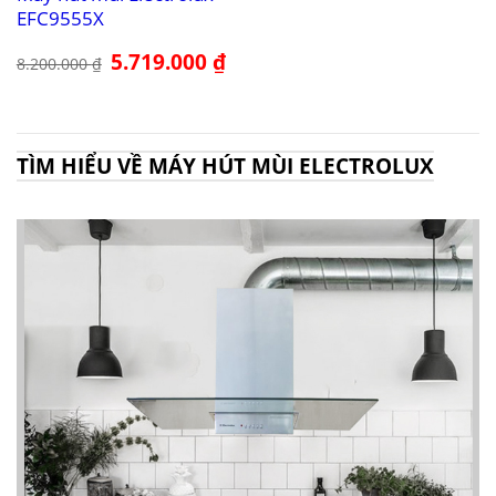
EFC9555X
Giá
5.719.000
₫
Giá
8.200.000
₫
gốc
hiện
là:
tại
8.200.000 ₫.
là:
5.719.000 ₫.
TÌM HIỂU VỀ MÁY HÚT MÙI ELECTROLUX