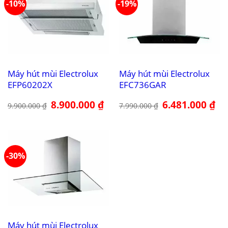
-10%
-19%
Máy hút mùi Electrolux
Máy hút mùi Electrolux
EFP60202X
EFC736GAR
Giá
8.900.000
₫
Giá
Giá
6.481.000
₫
Giá
9.900.000
₫
7.990.000
₫
gốc
hiện
gốc
hiệ
là:
tại
là:
tại
9.900.000 ₫.
là:
7.990.000 ₫.
là:
8.900.000 ₫.
6.4
-30%
Máy hút mùi Electrolux