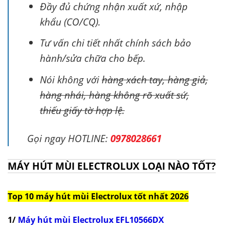
Đầy đủ chứng nhận xuất xứ, nhập
khẩu (CO/CQ).
Tư vấn chi tiết nhất chính sách bảo
hành/sửa chữa cho bếp.
Nói không với
hàng xách tay, hàng giả,
hàng nhái, hàng không rõ xuất sứ,
thiếu giấy tờ hợp lệ.
Gọi ngay HOTLINE:
0978028661
MÁY HÚT MÙI ELECTROLUX LOẠI NÀO TỐT?
Top 10 máy hút mùi Electrolux tốt nhất 2026
1/
Máy hút mùi Electrolux EFL10566DX