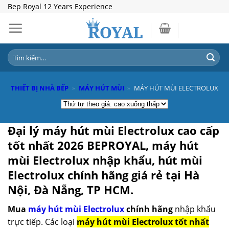
Skip
Bep Royal 12 Years Experience
to
content
Tìm
kiếm:
THIẾT BỊ NHÀ BẾP
»
MÁY HÚT MÙI
»
MÁY HÚT MÙI ELECTROLUX
Đại lý máy hút mùi Electrolux cao cấp
tốt nhất 2026
BEPROYAL,
máy hút
mùi Electrolux nhập khẩu, hút mùi
Electrolux chính hãng giá rẻ
tại Hà
Nội, Đà Nẵng, TP HCM.
Mua
máy hút mùi Electrolux
chính hãng
nhập khẩu
trực tiếp. Các loại
máy hút mùi Electrolux tốt nhất