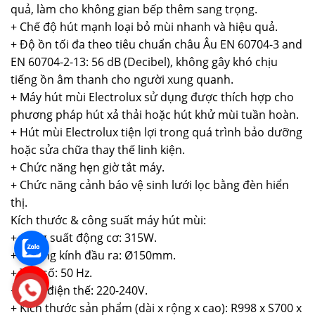
quả, làm cho không gian bếp thêm sang trọng.
+ Chế độ hút mạnh loại bỏ mùi nhanh và hiệu quả.
+ Độ ồn tối đa theo tiêu chuẩn châu Âu EN 60704-3 and
EN 60704-2-13: 56 dB (Decibel), không gây khó chịu
tiếng ồn âm thanh cho người xung quanh.
+ Máy hút mùi Electrolux sử dụng được thích hợp cho
phương pháp hút xả thải hoặc hút khử mùi tuần hoàn.
+ Hút mùi Electrolux tiện lợi trong quá trình bảo dưỡng
hoặc sửa chữa thay thế linh kiện.
+ Chức năng hẹn giờ tắt máy.
+ Chức năng cảnh báo vệ sinh lưới lọc bằng đèn hiển
thị.
Kích thước & công suất máy hút mùi:
+ Công suất động cơ: 315W.
+ Đường kính đầu ra: Ø150mm.
+ Tần số: 50 Hz.
+ Hiệu điện thế: 220-240V.
+ Kích thước sản phẩm (dài x rộng x cao): R998 x S700 x