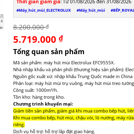
Thời gian giảm giá
: Từ 01/08/2026 đến 31/08/2026
#Máy_hút_mùi_ELECTROLUX
#Máy_hút_mùi
#BẾP_ROYA
8.200.000
₫
5.719.000
Giá
₫
Giá
gốc
hiện
là:
tại
Tổng quan sản phẩm
8.200.000 ₫.
là:
5.719.000 ₫.
Mã sản phẩm: máy hút mùi Electrolux EFC9555X.
Nhà nhập khẩu và phân phối (thương hiệu sản phẩm): Elect
Nguồn gốc xuất xứ: nhập khẩu Trung Quốc made in China (
Phân loại: máy hút mùi trụ vuông, máy hút mùi treo tườn
Công suất: 1000m³/h.
Tồn kho: hàng trong kho.
Chương trình khuyến mại:
Giảm tiền sản phẩm, giảm giá khi mua combo bếp hút, liên 
Khi mua combo bếp, hút mùi, chậu vòi, lò nướng, máy rửa 
riêng.
Dịch vụ hỗ trợ: hỗ trợ lắp đặt giao hàng.