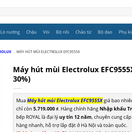
Lò nướng
Chậu
Vòi
Bộ nồi
Chảo từ
Bộ dao
Phụ ki
TROLUX
»
MÁY HÚT MÙI ELECTROLUX EFC9555X
Máy hút mùi Electrolux EFC9555
30%)
Mua
Máy hút mùi Electrolux EFC9555X
giá bao nhiê
chỉ còn
5.719.000
. Hàng chính hãng
Nhập khẩu Tr
₫
bếp ROYAL là đại lý
uy tín 12 năm
, chuyên cung cấ
hàng nhanh, hỗ trợ lắp đặt ở Hà Nội và toàn quốc.