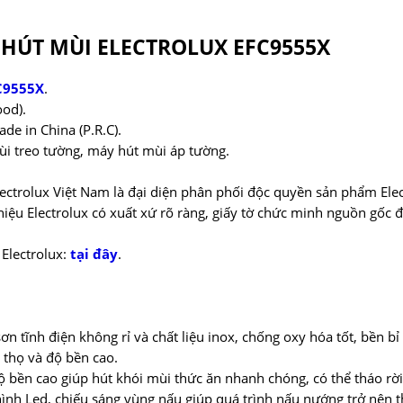
HÚT MÙI ELECTROLUX EFC9555X
C9555X
.
ood).
e in China (P.R.C).
ùi treo tường, máy hút mùi áp tường.
ctrolux Việt Nam là đại diện phân phối độc quyền sản phẩm Elect
ệu Electrolux có xuất xứ rõ ràng, giấy tờ chức minh nguồn gốc 
Electrolux:
tại đây
.
ơn tĩnh điện không rỉ và chất liệu inox, chống oxy hóa tốt, bền bỉ
 thọ và độ bền cao.
ộ bền cao giúp hút khói mùi thức ăn nhanh chóng, có thể tháo rời
ình Led, chiếu sáng vùng nấu giúp quá trình nấu nướng trở nên 