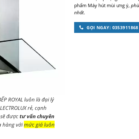
phẩm Máy hút mùi ưng ý,
phù
nhất
.
GỌI NGAY: 0353911868
BẾP ROYAL luôn là đại lý
ELECTROLUX rẻ, cạnh
 sẽ được
tư vấn chuyên
a hàng với
mức giá luôn