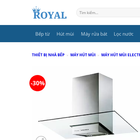
Skip
to
Tìm
kiếm:
content
Bếp từ
Hút mùi
Máy rửa bát
Lọc nước
THIẾT BỊ NHÀ BẾP
»
MÁY HÚT MÙI
»
MÁY HÚT MÙI ELEC
-30%