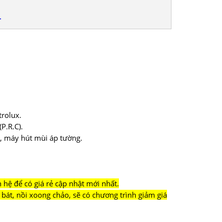
L
rolux.
P.R.C).
g, máy hút mùi áp tường.
hệ để có giá rẻ cập nhật mới nhất.
bát, nồi xoong chảo, sẽ có chương trình giảm giá