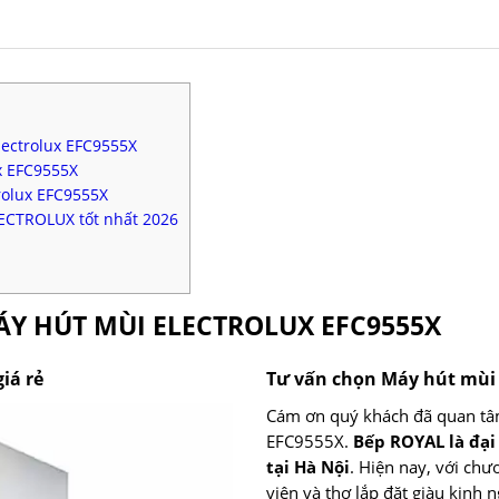
lectrolux EFC9555X
x EFC9555X
rolux EFC9555X
ECTROLUX tốt nhất 2026
MÁY HÚT MÙI ELECTROLUX EFC9555X
iá rẻ
Tư vấn chọn Máy hút mù
Cám ơn quý khách đã quan tâ
EFC9555X.
Bếp ROYAL là đại
tại Hà Nội
. Hiện nay, với chư
viên và thợ lắp đặt giàu kinh 