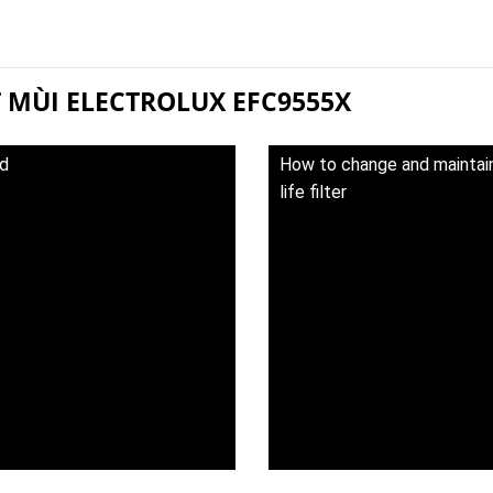
T MÙI ELECTROLUX EFC9555X
od
How to change and maintain 
life filter