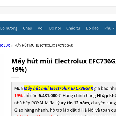
Lò nướng
Chậu
Vòi
Bộ nồi
Chảo từ
Bộ dao
Phụ ki
TROLUX
»
MÁY HÚT MÙI ELECTROLUX EFC736GAR
Máy hút mùi Electrolux EFC736
19%)
Mua
Máy hút mùi Electrolux EFC736GAR
giá bao nh
19%
chỉ còn
6.481.000
. Hàng chính hãng
Nhập khẩ
₫
nhà bếp ROYAL là đại lý
uy tín 12 năm
, chuyên cun
Giao hàng nhanh, hỗ trợ lắp đặt ở Hà Nội và toàn qu