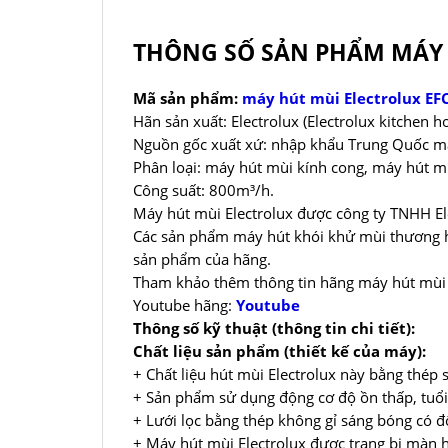
THÔNG SỐ SẢN PHẨM MÁY 
Mã sản phẩm:
máy hút mùi Electrolux E
Hãn sản xuất: Electrolux (Electrolux kitchen h
Nguồn gốc xuất xứ: nhập khẩu Trung Quốc mad
Phân loại: máy hút mùi kính cong, máy hút m
Công suất: 800m³/h.
Máy hút mùi Electrolux được công ty TNHH Ele
Các sản phẩm máy hút khói khử mùi thương hi
sản phẩm của hãng.
Tham khảo thêm thông tin hãng máy hút mùi 
Youtube hãng:
Youtube
Thông số kỹ thuật (thông tin chi tiết):
Chất liệu sản phẩm (thiết kế của máy):
+ Chất liệu hút mùi Electrolux này bằng thép s
+ Sản phẩm sử dụng động cơ độ ồn thấp, tuổi
+ Lưới lọc bằng thép không gỉ sáng bóng có đ
+ Máy hút mùi Electrolux được trang bị màn h