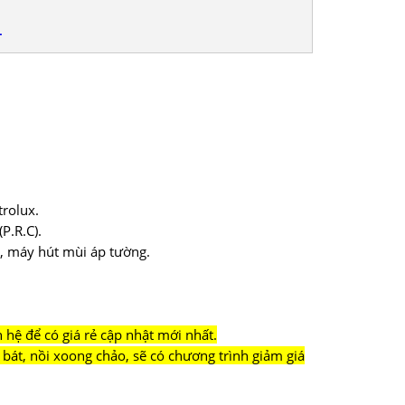
L
rolux.
P.R.C).
g, máy hút mùi áp tường.
hệ để có giá rẻ cập nhật mới nhất.
bát, nồi xoong chảo, sẽ có chương trình giảm giá