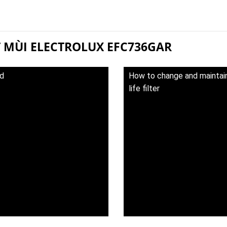
T MÙI ELECTROLUX EFC736GAR
od
How to change and maintain 
life filter