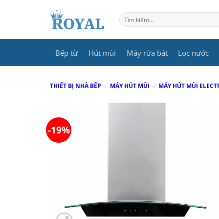
Skip
to
Tìm
kiếm:
content
Bếp từ
Hút mùi
Máy rửa bát
Lọc nước
THIẾT BỊ NHÀ BẾP
»
MÁY HÚT MÙI
»
MÁY HÚT MÙI ELEC
-19%