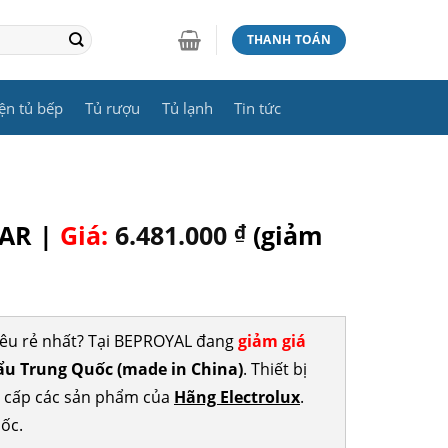
THANH TOÁN
ện tủ bếp
Tủ rượu
Tủ lạnh
Tin tức
GAR |
Giá:
6.481.000
₫
(giảm
iêu rẻ nhất? Tại BEPROYAL đang
giảm giá
u Trung Quốc (made in China)
. Thiết bị
g cấp các sản phẩm của
Hãng Electrolux
.
ốc.