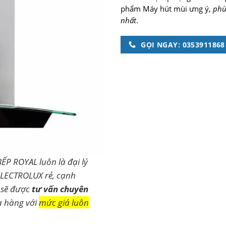
phẩm Máy hút mùi ưng ý,
phù
nhất
.
GỌI NGAY: 0353911868
BẾP ROYAL luôn là đại lý
ELECTROLUX rẻ, cạnh
 sẽ được
tư vấn chuyên
a hàng với
mức giá luôn