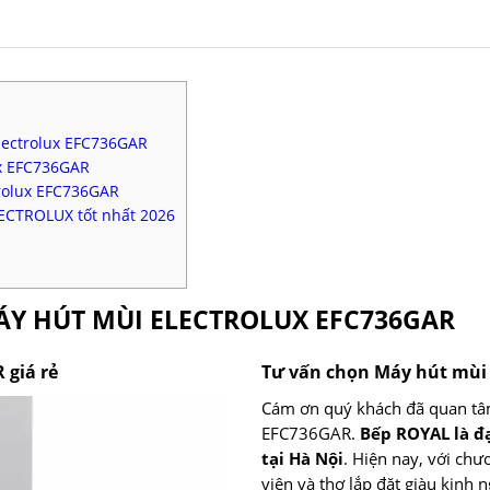
lectrolux EFC736GAR
ux EFC736GAR
rolux EFC736GAR
ECTROLUX tốt nhất 2026
MÁY HÚT MÙI ELECTROLUX EFC736GAR
 giá rẻ
Tư vấn chọn Máy hút mù
Cám ơn quý khách đã quan tâ
EFC736GAR.
Bếp ROYAL là đ
tại Hà Nội
. Hiện nay, với chư
viên và thợ lắp đặt giàu kinh 