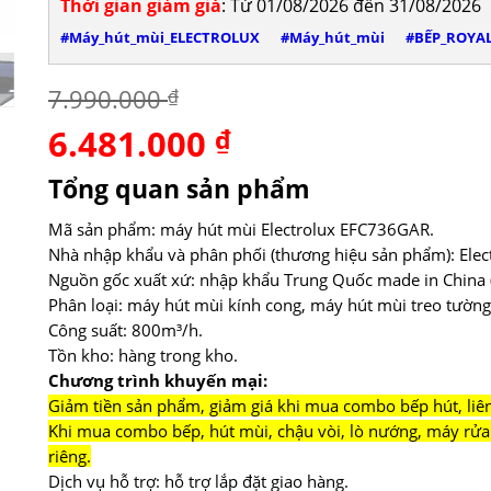
Thời gian giảm giá
: Từ 01/08/2026 đến 31/08/2026
#Máy_hút_mùi_ELECTROLUX
#Máy_hút_mùi
#BẾP_ROYA
7.990.000
₫
6.481.000
Giá
₫
Giá
gốc
hiện
là:
tại
Tổng quan sản phẩm
7.990.000 ₫.
là:
6.481.000 ₫.
Mã sản phẩm: máy hút mùi Electrolux EFC736GAR.
Nhà nhập khẩu và phân phối (thương hiệu sản phẩm): Elect
Nguồn gốc xuất xứ: nhập khẩu Trung Quốc made in China (
Phân loại: máy hút mùi kính cong, máy hút mùi treo tườn
Công suất: 800m³/h.
Tồn kho: hàng trong kho.
Chương trình khuyến mại:
Giảm tiền sản phẩm, giảm giá khi mua combo bếp hút, liên 
Khi mua combo bếp, hút mùi, chậu vòi, lò nướng, máy rửa 
riêng.
Dịch vụ hỗ trợ: hỗ trợ lắp đặt giao hàng.