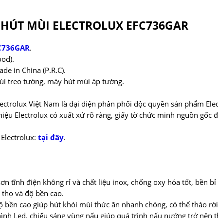
HÚT MÙI ELECTROLUX EFC736GAR
FC736GAR
.
ood).
e in China (P.R.C).
ùi treo tường, máy hút mùi áp tường.
ctrolux Việt Nam là đại diện phân phối độc quyền sản phẩm Elect
ệu Electrolux có xuất xứ rõ ràng, giấy tờ chức minh nguồn gốc 
Electrolux:
tại đây
.
ơn tĩnh điện không rỉ và chất liệu inox, chống oxy hóa tốt, bền bỉ
 thọ và độ bền cao.
ộ bền cao giúp hút khói mùi thức ăn nhanh chóng, có thể tháo rời
ình Led, chiếu sáng vùng nấu giúp quá trình nấu nướng trở nên 